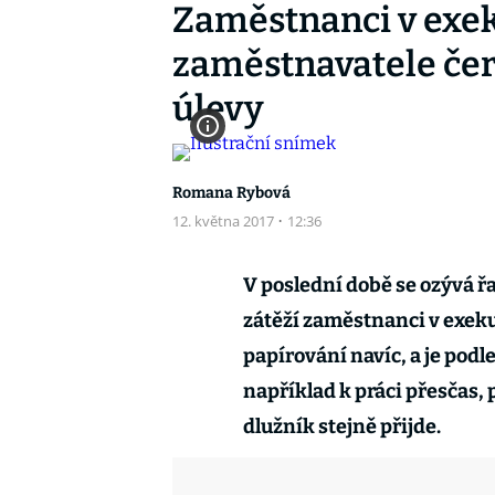
Zaměstnanci v exek
zaměstnavatele čer
úlevy
Romana Rybová
12. května 2017
·
12:36
V poslední době se ozývá ř
zátěží zaměstnanci v exeku
papírování navíc, a je podl
například k práci přesčas,
dlužník stejně přijde.