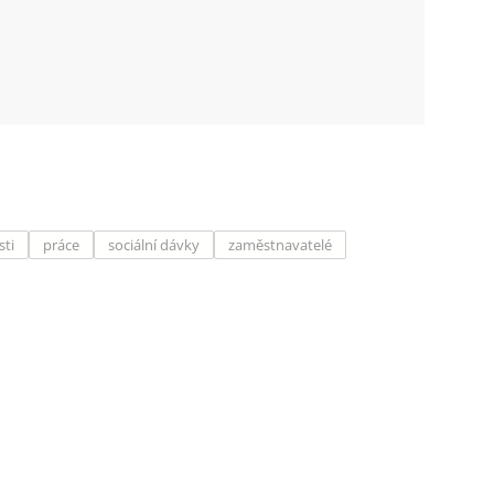
sti
práce
sociální dávky
zaměstnavatelé