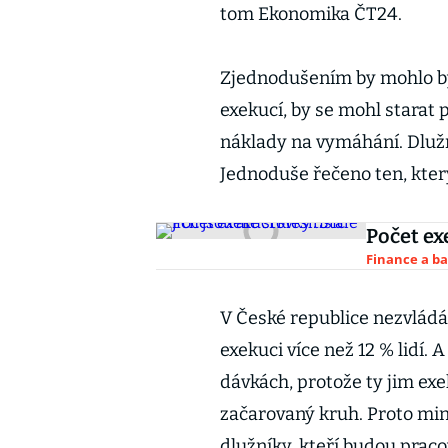
tom Ekonomika ČT24.
Zjednodušením by mohlo být 
exekucí, by se mohl starat 
náklady na vymáhání. Dlužní
Jednoduše řečeno ten, který
Počet exe
Finance a b
V České republice nezvládá 
exekuci více než 12 % lidí. A
dávkách, protože ty jim ex
začarovaný kruh. Proto min
dlužníky, kteří budou praco