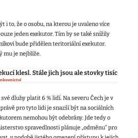
i to, že o osobu, na kterou je uvaleno více
pouze jeden exekutor. Tím by se také snížily
kovi bude přidělen teritoriální exekutor.
 mu je nejblíže.
kucí klesl. Stále jich jsou ale stovky tisíc
ankovnictví
své dluhy platit 6 % lidí. Na severu Čech je v
 právě pro tyto lidi je snazší být na sociálních
ekutorem nemohou být odebrány. Jde tedy o
isterstvo spravedlnosti plánuje „odměnu“ pro
vat, v podobě jistého omezení přístupu k jejich