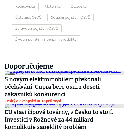
Rodičovská
Mateřská
Otcovská
Čistý zisk OSVČ
Sociální pojištění OSVČ
Zdravotní pojištění OSVČ
Životní pojištění a penzijní produkty
Doporučujeme
S novým elektromobilem překonali
očekávání. Cupra bere osm z deseti
zákazníků konkurenci
Český a evropský autoprůmysl
EU staví čipové továrny, v Česku to stojí.
Investici v Rožnově za 44 miliard
komplikuje zapeklitý problém