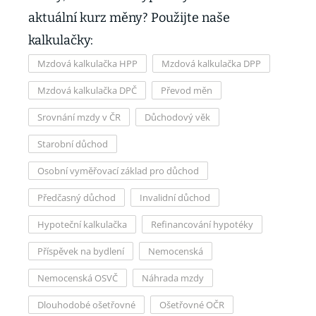
aktuální kurz měny? Použijte naše
kalkulačky:
Mzdová kalkulačka HPP
Mzdová kalkulačka DPP
Mzdová kalkulačka DPČ
Převod měn
Srovnání mzdy v ČR
Důchodový věk
Starobní důchod
Osobní vyměřovací základ pro důchod
Předčasný důchod
Invalidní důchod
Hypoteční kalkulačka
Refinancování hypotéky
Příspěvek na bydlení
Nemocenská
Nemocenská OSVČ
Náhrada mzdy
Dlouhodobé ošetřovné
Ošetřovné OČR