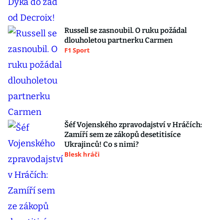
Russell se zasnoubil. O ruku požádal
dlouholetou partnerku Carmen
F1 Sport
Šéf Vojenského zpravodajství v Hráčích:
Zamíří sem ze zákopů desetitisíce
Ukrajinců! Co s nimi?
Blesk hráči