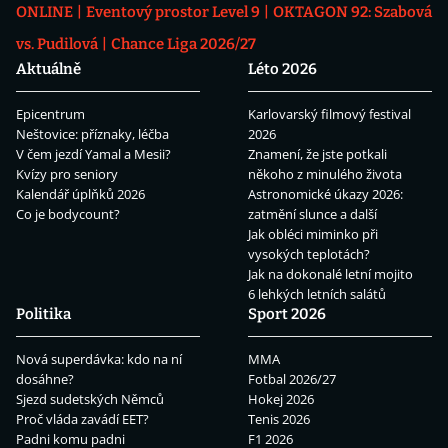
ONLINE
Eventový prostor Level 9
OKTAGON 92: Szabová
vs. Pudilová
Chance Liga 2026/27
Aktuálně
Léto 2026
Epicentrum
Karlovarský filmový festival
Neštovice: příznaky, léčba
2026
V čem jezdí Yamal a Mesii?
Znamení, že jste potkali
Kvízy pro seniory
někoho z minulého života
Kalendář úplňků 2026
Astronomické úkazy 2026:
Co je bodycount?
zatmění slunce a další
Jak obléci miminko při
vysokých teplotách?
Jak na dokonalé letní mojito
6 lehkých letních salátů
Politika
Sport 2026
Nová superdávka: kdo na ní
MMA
dosáhne?
Fotbal 2026/27
Sjezd sudetských Němců
Hokej 2026
Proč vláda zavádí EET?
Tenis 2026
Padni komu padni
F1 2026