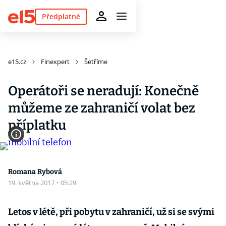
Předplatné
e15.cz
Finexpert
Šetříme
Operátoři se neradují: Konečně
můžeme ze zahraničí volat bez
příplatku
Romana Rybová
19. května 2017
·
05:29
Letos v létě, při pobytu v zahraničí, už si se svými