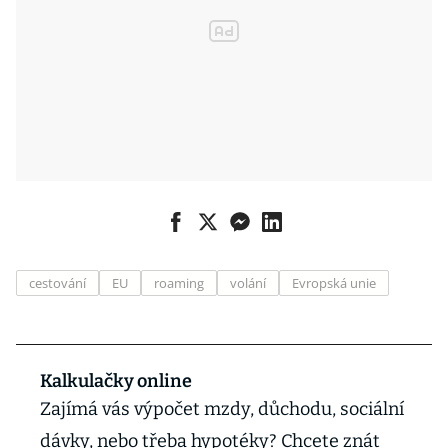
cestování
EU
roaming
volání
Evropská unie
Kalkulačky online
Zajímá vás výpočet mzdy, důchodu, sociální
dávky, nebo třeba hypotéky? Chcete znát