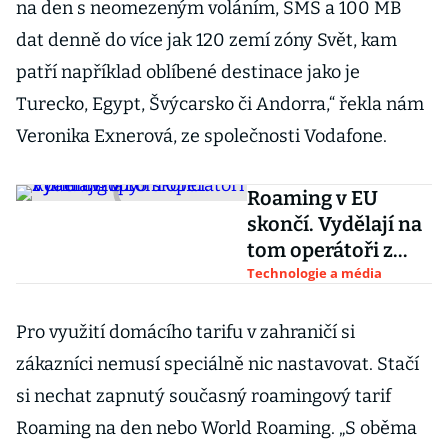
na den s neomezeným voláním, SMS a 100 MB
dat denně do více jak 120 zemí zóny Svět, kam
patří například oblíbené destinace jako je
Turecko, Egypt, Švýcarsko či Andorra,“ řekla nám
Veronika Exnerová, ze společnosti Vodafone.
Roaming v EU
skončí. Vydělají na
tom operátoři z
jihu Evropy
Technologie a média
Pro využití domácího tarifu v zahraničí si
zákazníci nemusí speciálně nic nastavovat. Stačí
si nechat zapnutý současný roamingový tarif
Roaming na den nebo World Roaming. „S oběma