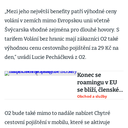
„Mezi jeho největší benefity patří výhodné ceny
volání v zemích mimo Evropskou unii včetně
Švýcarska vhodné zejména pro dlouhé hovory. S
tarifem Volání bez hranic mají zákazníci O2 také
výhodnou cenu cestovního pojištění za 29 Kč na
den,“ uvádí Lucie Pecháčková z O2.
Konec se
roamingu v EU
se blíží, členské
země se shodly
Obchod a služby
na podobě
poplatků
O2 bude také mimo to nadále nabízet Chytré
cestovní pojištění v mobilu, které se aktivuje