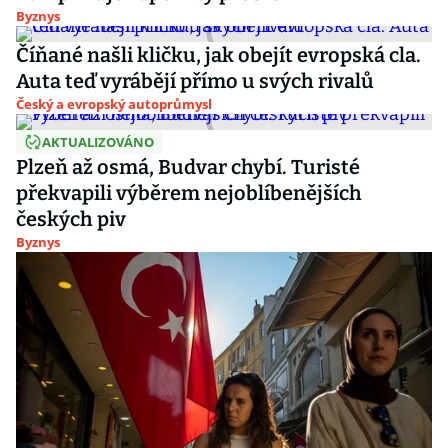
Byznys
Číňané našli kličku, jak obejít evropská cla.
Auta teď vyrábějí přímo u svých rivalů
Český a evropský autoprůmysl
AKTUALIZOVÁNO
Plzeň až osmá, Budvar chybí. Turisté
překvapili výběrem nejoblíbenějších
českých piv
Byznys