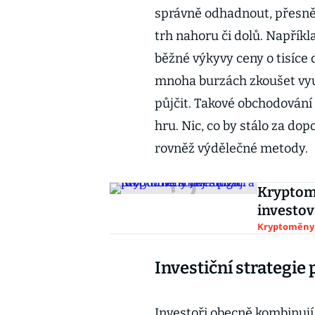
správně odhadnout, přesněji
trh nahoru či dolů. Napříkl
běžné výkyvy ceny o tisíce
mnoha burzách zkoušet využ
půjčit. Takové obchodování
hru. Nic, co by stálo za do
rovněž výdělečné metody.
Kryptomě
investov
Kryptoměny
Investiční strategi
Investoři obecně kombinují 