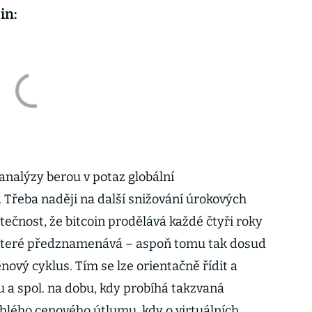
in
:
analýzy berou v potaz globální
Třeba naději na další snižování úrokových
tečnost, že bitcoin prodělává každé čtyři roky
 které předznamenává – aspoň tomu tak dosud
nový cyklus. Tím se lze orientačně řídit a
u a spol. na dobu, kdy probíhá takzvaná
hlého cenového útlumu, kdy o virtuálních