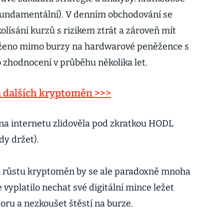
(fundamentální). V denním obchodování se
lísání kurzů s rizikem ztrát a zároveň mít
ženo mimo burzy na hardwarové peněžence s
o zhodnocení v průběhu několika let.
a dalších kryptoměn >>>
o na internetu zlidověla pod zkratkou HODL
dy držet).
růstu kryptoměn by se ale paradoxně mnoha
platilo nechat své digitální mince ležet
oru a nezkoušet štěstí na burze.