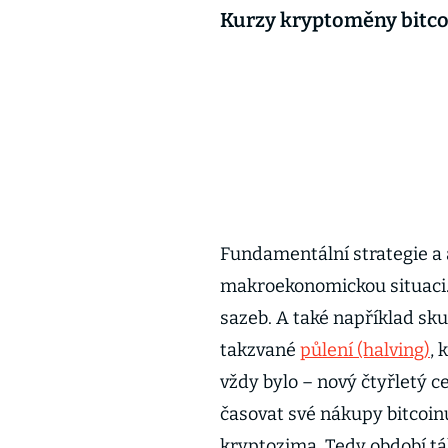
Kurzy kryptoměny bitco
Fundamentální strategie a 
makroekonomickou situaci. 
sazeb. A také například sku
takzvané
půlení (halving)
,
vždy bylo – nový čtyřletý ce
časovat své nákupy bitcoin
kryptozima. Tedy období tá