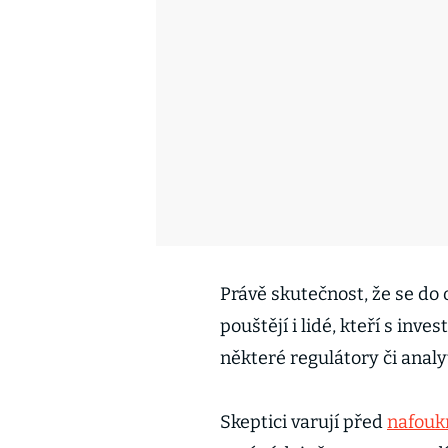
Právě skutečnost, že se d
pouštějí i lidé, kteří s in
některé regulátory či analy
Skeptici varují před
nafouk