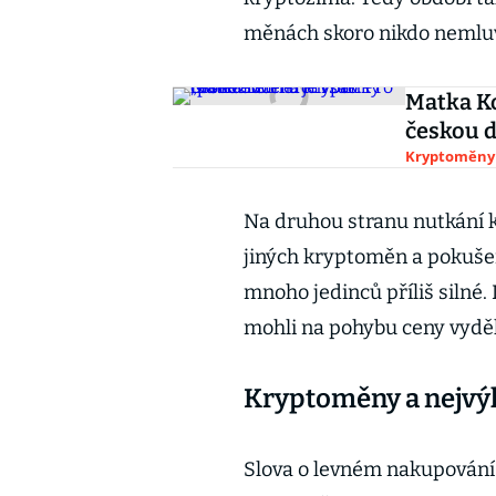
měnách skoro nikdo nemluv
Matka Ko
českou d
Kryptoměny
Na druhou stranu nutkání ka
jiných kryptoměn a pokuše
mnoho jedinců příliš silné.
mohli na pohybu ceny vyděl
Kryptoměny a nejvýh
Slova o levném nakupování