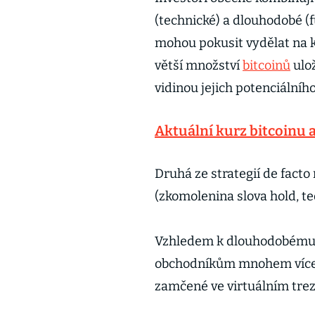
(technické) a dlouhodobé 
mohou pokusit vydělat na ko
větší množství
bitcoinů
ulo
vidinou jejich potenciálníh
Aktuální kurz bitcoinu 
Druhá ze strategií de fact
(zkomolenina slova hold, te
Vzhledem k dlouhodobému 
obchodníkům mnohem více vy
zamčené ve virtuálním trez