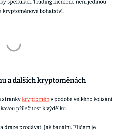
íky spekulaci. Trading nicméně není jedinou
vé kryptoměnové bohatství.
inu a dalších kryptoměnách
í stránky
kryptoměn
v podobě velkého kolísání
kavou příležitost k výdělku.
a draze prodávat. Jak banální. Klíčem je