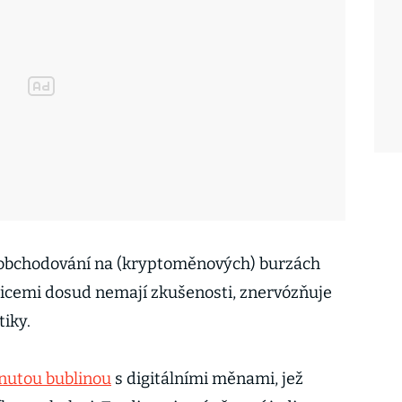
o obchodování na (kryptoměnových) burzách
vesticemi dosud nemají zkušenosti, znervózňuje
tiky.
nutou bublinou
s digitálními měnami, jež