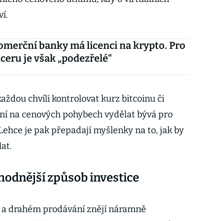
í.
merční banky má licenci na krypto. Pro
ceru je však „podezřelé“
ždou chvíli kontrolovat kurz bitcoinu či
ní na cenových pohybech vydělat bývá pro
 Lehce je pak přepadají myšlenky na to, jak by
at.
odnější způsob investice
 a drahém prodávání znějí náramně