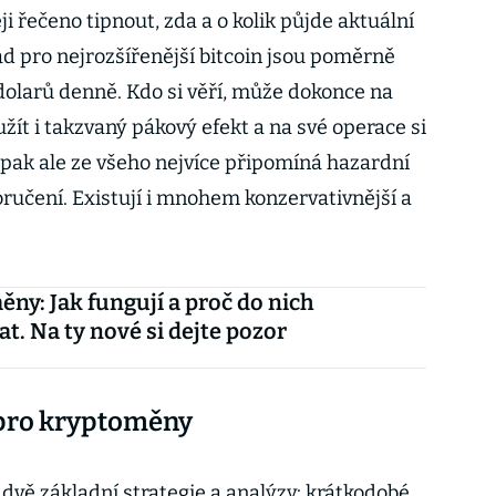
 řečeno tipnout, zda a o kolik půjde aktuální
ad pro nejrozšířenější bitcoin jsou poměrně
 dolarů denně. Kdo si věří, může dokonce na
ít i takzvaný pákový efekt a na své operace si
 pak ale ze všeho nejvíce připomíná hazardní
poručení. Existují i mnohem konzervativnější a
ny: Jak fungují a proč do nich
at. Na ty nové si dejte pozor
e pro kryptoměny
dvě základní strategie a analýzy: krátkodobé