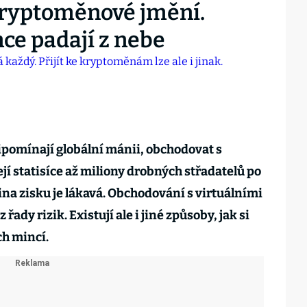
kryptoměnové jmění.
ce padají z nebe
pomínají globální mánii, obchodovat s
í statisíce až miliony drobných střadatelů po
ina zisku je lákavá. Obchodování s virtuálními
ady rizik. Existují ale i jiné způsoby, jak si
ch mincí.