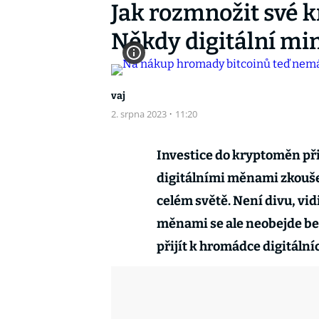
Jak rozmnožit své 
Někdy digitální min
vaj
2. srpna 2023
·
11:20
Investice do kryptoměn při
digitálními měnami zkoušej
celém světě. Není divu, vid
měnami se ale neobejde bez ř
přijít k hromádce digitální