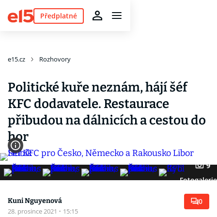
Předplatné
e15.cz
Rozhovory
Politické kuře neznám, hájí šéf
KFC dodavatele. Restaurace
přibudou na dálnicích a cestou do
hor
9
Fotogalerie
Kuni Nguyenová
0
28. prosince 2021
·
15:15