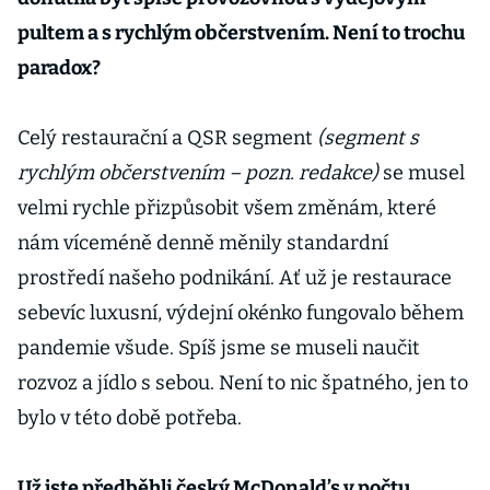
zdražují
pultem a s rychlým občerstvením. Není to trochu
paradox?
Celý restaurační a QSR segment
(segment s
rychlým občerstvením – pozn. redakce)
se musel
velmi rychle přizpůsobit všem změnám, které
nám víceméně denně měnily standardní
prostředí našeho podnikání. Ať už je restaurace
sebevíc luxusní, výdejní okénko fungovalo během
pandemie všude. Spíš jsme se museli naučit
rozvoz a jídlo s sebou. Není to nic špatného, jen to
bylo v této době potřeba.
Už jste předběhli český McDonald’s v počtu