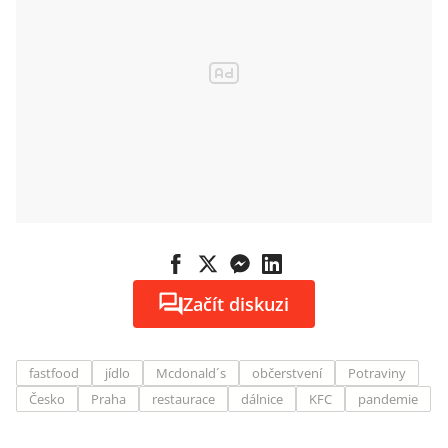
Začít diskuzi
fastfood
jídlo
Mcdonald´s
občerstvení
Potraviny
Česko
Praha
restaurace
dálnice
KFC
pandemie