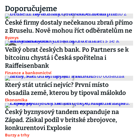
Doporučujeme
České firmy dostaly nečekanou zbraň přímo
z Bruselu. Nově mohou říct odběratelům ne
Byznys
Velký obrat českých bank. Po Partners se k
bitcoinu chystá i Česká spořitelna i
Raiffeisenbank
Finance a bankovnictví
Který stát utrácí nejvíc? První místo
obsadila země, kterou by tipoval málokdo
Ekonomika
Český byznysový tandem expanduje na
Západ. Získal podíl v britské zbrojovce,
konkurentovi Explosie
Burzy a trhy