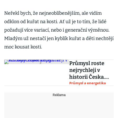
Neřekl bych, že nejneoblíbenějším, ale vidím
odklon od kuřat na kosti. Ať už je to tím, že lidé
požadují více variací, nebo i generační výměnou.
Mladým už nestačí jen kyblík kuřat a děti nechtějí
moc kousat kosti.
Průmysl roste
nejrychleji v
historii Česka.
Ceny vzrostly i v
Průmysl a energetika
zemědělství