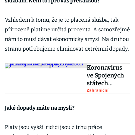
službám. Není to i pro vás překážkou?
Vzhledem k tomu, že je to placená služba, tak
přirozeně platíme určitá procenta. A samozřejmě
nám to musí dávat ekonomicky smysl. Na druhou
stranu potřebujeme eliminovat extrémní dopady.
Koronavirus
ve Spojených
státech
zachránil
Zahraniční
tradiční prodej
z okének do
Jaké dopady máte na mysli?
aut neboli
drive-thru
Platy jsou vyšší, řidiči jsou z trhu práce