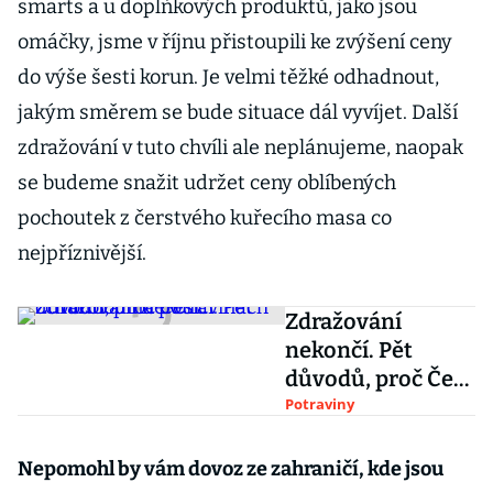
smarts a u doplňkových produktů, jako jsou
omáčky, jsme v říjnu přistoupili ke zvýšení ceny
do výše šesti korun. Je velmi těžké odhadnout,
jakým směrem se bude situace dál vyvíjet. Další
zdražování v tuto chvíli ale neplánujeme, naopak
se budeme snažit udržet ceny oblíbených
pochoutek z čerstvého kuřecího masa co
nejpříznivější.
Zdražování
nekončí. Pět
důvodů, proč Češi
zchudnou na
Potraviny
potravinách
Nepomohl by vám dovoz ze zahraničí, kde jsou