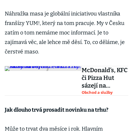
Náhražka masa je globální iniciativou vlastníka
franšízy YUM!, který na tom pracuje. My v Česku
zatím o tom nemáme moc informací. Je to
zajímavá věc, ale lehce mě děsí. To, co děláme, je
čerstvé maso.
McDonald’s, KFC
či Pizza Hut
sázejí na
rostlinné
Obchod a služby
náhražky masa
od Beyond Meat
Jak dlouho trvá prosadit novinku na trhu?
Může to trvat dva měsíce i rok. Hlavním