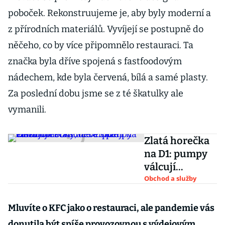
poboček. Rekonstruujeme je, aby byly moderní a
z přírodních materiálů. Vyvíjejí se postupně do
něčeho, co by více připomnělo restauraci. Ta
značka byla dříve spojená s fastfoodovým
nádechem, kde byla červená, bílá a samé plasty.
Za poslední dobu jsme se z té škatulky ale
vymanili.
Zlatá horečka
na D1: pumpy
válcují
restaurace a
Obchod a služby
sázejí na
elektromobily,
Mluvíte o KFC jako o restauraci, ale pandemie vás
developeři
donutila být spíše provozovnou s výdejovým