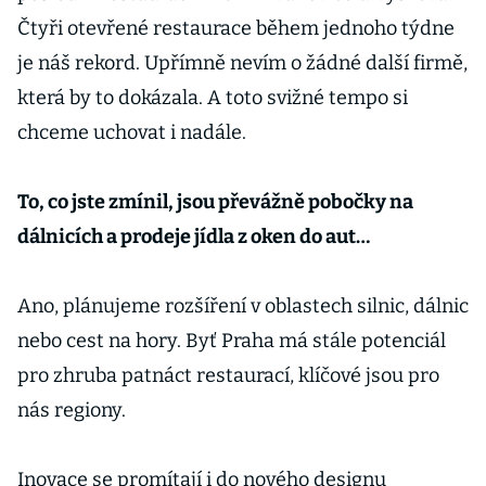
Čtyři otevřené restaurace během jednoho týdne
je náš rekord. Upřímně nevím o žádné další firmě,
která by to dokázala. A toto svižné tempo si
chceme uchovat i nadále.
To, co jste zmínil, jsou převážně pobočky na
dálnicích a prodeje jídla z oken do aut…
Ano, plánujeme rozšíření v oblastech silnic, dálnic
nebo cest na hory. Byť Praha má stále potenciál
pro zhruba patnáct restaurací, klíčové jsou pro
nás regiony.
Inovace se promítají i do nového designu