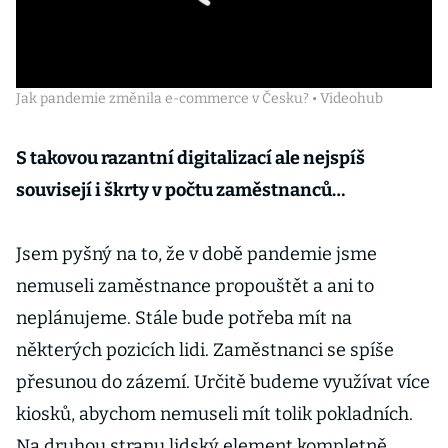
Jak pandemie změnila e-commerce v Česku? • Videohub
S takovou razantní digitalizací ale nejspíš
souvisejí i škrty v počtu zaměstnanců…
Jsem pyšný na to, že v době pandemie jsme
nemuseli zaměstnance propouštět a ani to
neplánujeme. Stále bude potřeba mít na
některých pozicích lidi. Zaměstnanci se spíše
přesunou do zázemí. Určitě budeme využívat více
kiosků, abychom nemuseli mít tolik pokladních.
Na druhou stranu lidský element kompletně