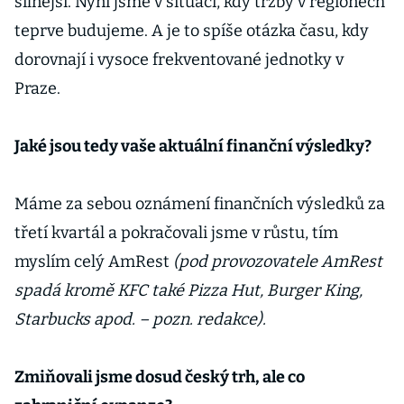
silnější. Nyní jsme v situaci, kdy tržby v regionech
teprve budujeme. A je to spíše otázka času, kdy
dorovnají i vysoce frekventované jednotky v
Praze.
Jaké jsou tedy vaše aktuální finanční výsledky?
Máme za sebou oznámení finančních výsledků za
třetí kvartál a pokračovali jsme v růstu, tím
myslím celý AmRest
(pod provozovatele AmRest
spadá kromě KFC také Pizza Hut, Burger King,
Starbucks apod. – pozn. redakce).
Zmiňovali jsme dosud český trh, ale co