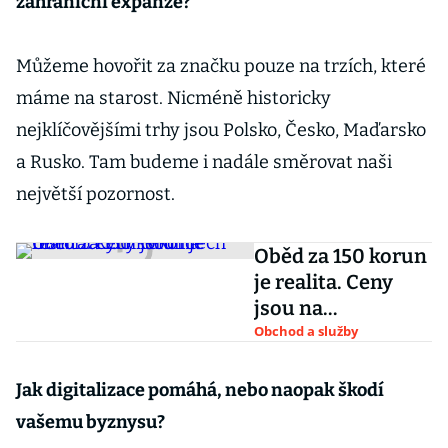
zahraniční expanze?
Můžeme hovořit za značku pouze na trzích, které
máme na starost. Nicméně historicky
nejklíčovějšími trhy jsou Polsko, Česko, Maďarsko
a Rusko. Tam budeme i nadále směrovat naši
největší pozornost.
Oběd za 150 korun
je realita. Ceny
jsou na
historických
Obchod a služby
rekordech
Jak digitalizace pomáhá, nebo naopak škodí
vašemu byznysu?