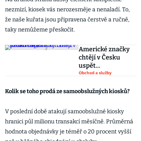
nezmizí, kiosek vás nerozesměje a nenaladí. To,
že naše kuřata jsou připravena čerstvě a ručně,
taky nemůžeme přeskočit.
Americké značky
chtějí v Česku
uspět
prostřednictvím
Obchod a služby
franšíz
Kolik se toho prodá ze samoobslužných kiosků?
V poslední době atakují samoobslužné kiosky
hranici půl milionu transakcí měsíčně. Průměrná
hodnota objednávky je téměř o 20 procent vyšší