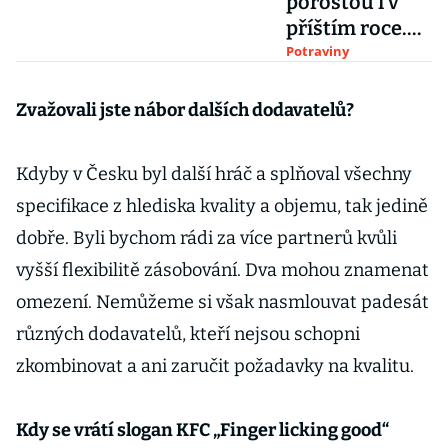
porostou i v
příštím roce.
Dražší bude
Potraviny
zelenina,
pečivo, mléčné
Zvažovali jste nábor dalších dodavatelů?
výrobky i pivo
Kdyby v Česku byl další hráč a splňoval všechny
specifikace z hlediska kvality a objemu, tak jedině
dobře. Byli bychom rádi za více partnerů kvůli
vyšší flexibilitě zásobování. Dva mohou znamenat
omezení. Nemůžeme si však nasmlouvat padesát
různých dodavatelů, kteří nejsou schopni
zkombinovat a ani zaručit požadavky na kvalitu.
Kdy se vrátí slogan KFC „Finger licking good“