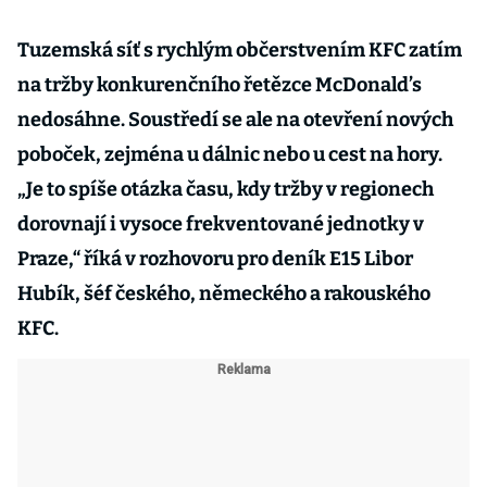
Tuzemská síť s rychlým občerstvením KFC zatím
na tržby konkurenčního řetězce McDonald’s
nedosáhne. Soustředí se ale na otevření nových
poboček, zejména u dálnic nebo u cest na hory.
„Je to spíše otázka času, kdy tržby v regionech
dorovnají i vysoce frekventované jednotky v
Praze,“ říká v rozhovoru pro deník E15 Libor
Hubík, šéf českého, německého a rakouského
KFC.