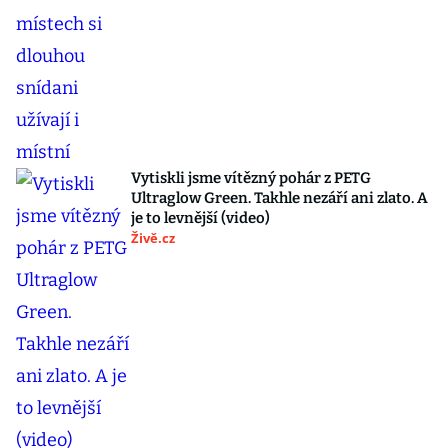
Vytiskli jsme vítězný pohár z PETG
Ultraglow Green. Takhle nezáří ani zlato. A
je to levnější (video)
Živě.cz