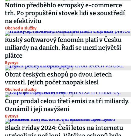
Notino předběhlo evropský e-commerce
trh. Po propuštění stovek lidí se soustředí
na efektivitu
Obchod a služby
Ruský softwarový fenomén platí v Česku
miliardy na daních. Řadí se mezi největší
plátce
Byznys
Obrat českých eshopů po dvou letech
vzrostl. Jejich počet naopak klesl
Obchod a služby
Čupr prodal celou třetí emisi za tři miliardy.
Oznámil i její navýšení
Byznys
Black Friday 2024: Češi letos na internetu
utráceli víc než loni. Většina eshopů byla