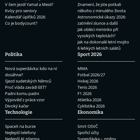
V čem jezdí Yamal a Mesii?
Znamení, že jste potkali
Kvízy pro seniory
někoho z minulého života
Kalendář úplňků 2026
Astronomické úkazy 2026:
Co je bodycount?
zatmění slunce a další
Jak obléci miminko při
vysokých teplotách?
Jak na dokonalé letní mojito
6 lehkých letních salátů
Politika
Sport 2026
Nová superdávka: kdo na ní
MMA
dosáhne?
Fotbal 2026/27
Sjezd sudetských Němců
Hokej 2026
Proč vláda zavádí EET?
Tenis 2026
Padni komu padni
F1 2026
Výpověď z práce vzor
Atletika 2026
Divoký kačer
Cyklistika 2026
Technologie
Ekonomika
SpaceX na burze
Smrt OSVČ
Nejlepší telefony
Spořicí účty
Nejlepší AI zdarma
Superdávka – změny