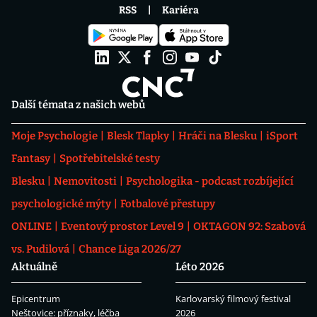
RSS
Kariéra
Další témata z našich webů
Moje Psychologie
Blesk Tlapky
Hráči na Blesku
iSport
Fantasy
Spotřebitelské testy
Blesku
Nemovitosti
Psychologika - podcast rozbíjející
psychologické mýty
Fotbalové přestupy
ONLINE
Eventový prostor Level 9
OKTAGON 92: Szabová
vs. Pudilová
Chance Liga 2026/27
Aktuálně
Léto 2026
Epicentrum
Karlovarský filmový festival
Neštovice: příznaky, léčba
2026