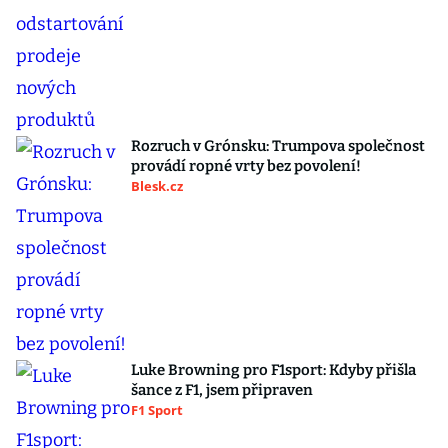
Rozruch v Grónsku: Trumpova společnost
provádí ropné vrty bez povolení!
Blesk.cz
Luke Browning pro F1sport: Kdyby přišla
šance z F1, jsem připraven
F1 Sport