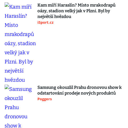
Kam míří Haraslín? Místo mrakodrapů
oázy, stadion velký jak v Plzni. Byl by
největší hvězdou
iSport.cz
Samsung okouzlil Prahu dronovou show k
odstartování prodeje nových produktů
Poggers