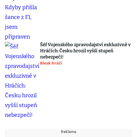
Šéf Vojenského zpravodajství exkluzivně v
Hráčích: Česku hrozil vyšší stupeň
nebezpečí!
Blesk hráči