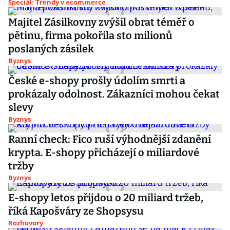
Speciál: Trendy v ecommerce
Majitel Zásilkovny zvýšil obrat téměř o
pětinu, firma pokořila sto milionů
poslaných zásilek
Byznys
České e-shopy prošly údolím smrti a
prokázaly odolnost. Zákazníci mohou čekat
slevy
Byznys
Ranní check: Fico ruší výhodnější zdanění
krypta. E-shopy přicházejí o miliardové
tržby
Byznys
E-shopy letos přijdou o 20 miliard tržeb,
říká Kapošváry ze Shopsysu
Rozhovory