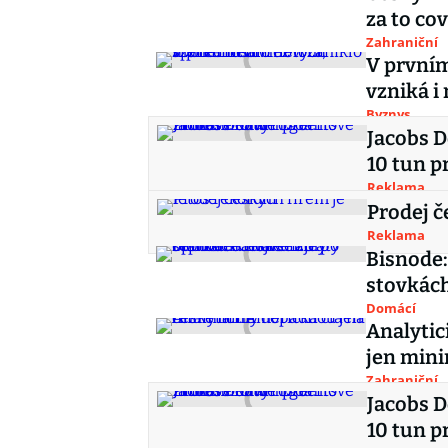
za to co
Zahraniční
V prvním
vzniká i
Byznys
Jacobs D
10 tun p
Reklama
Prodej č
Reklama
Bisnode:
stovkách
Domácí
Analytic
jen min
Zahraniční
Jacobs D
10 tun p