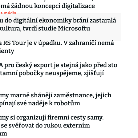
emá žádnou koncepci digitalizace
 a média
 do digitální ekonomiky brání zastaralá
kultura, tvrdí studie Microsoftu
 RS Tour je v úpadku. V zahraničí nemá
ienty
 pro český export je stejná jako před sto
z tamní pobočky neuspějeme, zjišťují
rmy marně shánějí zaměstnance, jejich
pínají své naděje k robotům
rmy si organizují firemní cesty samy.
 se svěřovat do rukou externím
ám