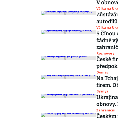
V obnově
Válka na Ukr
Zůstávám
autodílů
Válka na Ukr
S Čínou 
žádné vý
zahranič
Rozhovory
České fi
předpok
Domácí
Na Tchaj
firem. O
Byznys
Ukrajina
obnovy. 
Zahraniční
Českým 