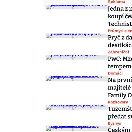
Reklama
Jedna z 
koupí č
Technis
Průmysl a e
Pryč z d
desítká
Zahraniční
PwC: Mz
tempem
Domácí
Na první
majitelé
Family O
Rozhovory
Tuzemští
předat s
Byznys
Českým f