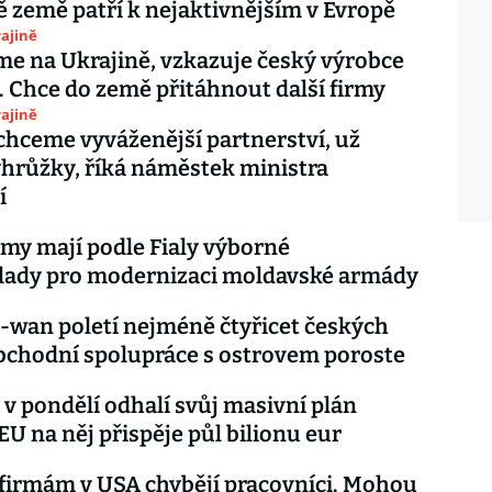
 země patří k nejaktivnějším v Evropě
ajině
e na Ukrajině, vzkazuje český výrobce
. Chce do země přitáhnout další firmy
ajině
chceme vyváženější partnerství, už
hrůžky, říká náměstek ministra
í
rmy mají podle Fialy výborné
lady pro modernizaci moldavské armády
-wan poletí nejméně čtyřicet českých
bchodní spolupráce s ostrovem poroste
 v pondělí odhalí svůj masivní plán
EU na něj přispěje půl bilionu eur
firmám v USA chybějí pracovníci. Mohou