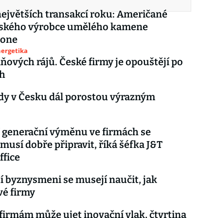
největších transakcí roku: Američané
eského výrobce umělého kamene
tone
nergetika
aňových rájů. České firmy je opouštějí po
ch
dy v Česku dál porostou výrazným
 generační výměnu ve firmách se
 musí dobře připravit, říká šéfka J&T
ffice
 byznysmeni se musejí naučit, jak
vé firmy
irmám může ujet inovační vlak, čtvrtina