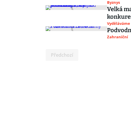
Byznys
Velká ma
konkuren
Vyděláváme
Podvodní
Zahraniční
Předchozí