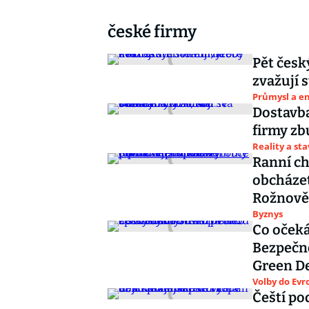
české firmy
Pět česk
zvažují 
Průmysl a e
Dostavba
firmy zb
Reality a st
Ranní ch
obcházet
Rožnově
Byznys
Co očeká
Bezpečn
Green D
Volby do Ev
Čeští pod