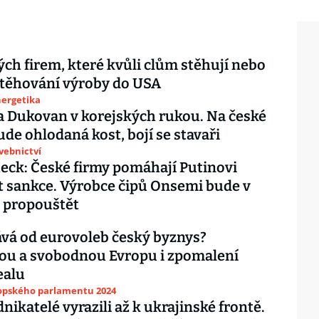
ých firem, které kvůli clům stěhují nebo
stěhování výroby do USA
nergetika
 Dukovan v korejských rukou. Na české
ude ohlodaná kost, bojí se stavaři
avebnictví
eck: České firmy pomáhají Putinovi
 sankce. Výrobce čipů Onsemi bude v
 propouštět
vá od eurovoleb český byznys?
ou a svobodnou Evropu i zpomalení
ealu
ropského parlamentu 2024
nikatelé vyrazili až k ukrajinské frontě.