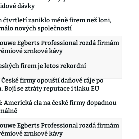
vidové dávky
 čtvrtletí zaniklo méně firem než loni,
 málo nových společností
ouwe Egberts Professional rozdá firmám
rémiové zrnkové kávy
eských firem je letos rekordní
 České firmy opouští daňové ráje po
. Bojí se ztráty reputace i tlaku EU
i: Americká cla na české firmy dopadnou
imálně
ouwe Egberts Professional rozdá firmám
rémiové zrnkové kávy