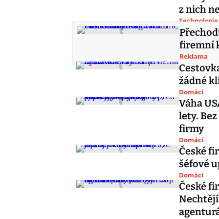
z nich n
Technologie
Přechodu
firemní 
Reklama
Cestovka
žádné kl
Domácí
Váha USA
lety. Be
firmy
Domácí
České fi
šéfové u
Domácí
České fi
Nechtějí
agentur