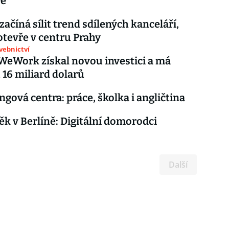
ře
začíná sílit trend sdílených kanceláří,
otevře v centru Prahy
avebnictví
WeWork získal novou investici a má
16 miliard dolarů
gová centra: práce, školka i angličtina
ěk v Berlíně: Digitální domorodci
Další