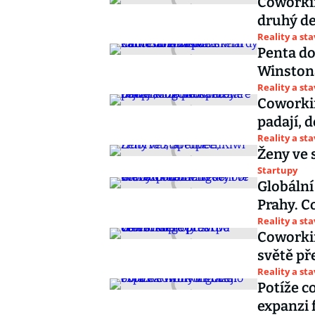
Coworkin
druhý d
Reality a st
Penta do
Winstona
Reality a st
Coworkin
padají, 
Reality a st
Ženy ve 
Startupy
Globální
Prahy. C
Reality a st
Coworki
světě pře
Reality a st
Potíže 
expanzi 