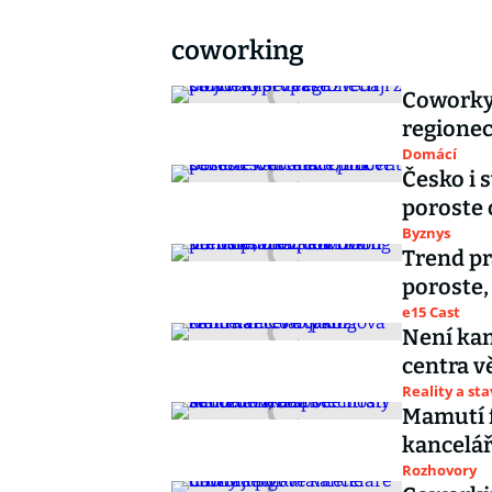
coworking
Coworky 
regionec
Domácí
Česko i 
poroste 
Byznys
Trend pr
poroste,
e15 Cast
Není kan
centra v
Reality a st
Mamutí f
kancelář
Rozhovory