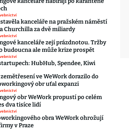
gové kanceláře nabírají po karanténě
ech
avebnictví
stavěla kanceláře na pražském náměstí
 Churchilla za dvě miliardy
avebnictví
gové kanceláře zejí prázdnotou. Tržby
do budoucna ale může krize prospět
avebnictví
startupech: HubHub, Spendee, Kiwi
 zemětřesení ve WeWork dorazilo do
oworkingový obr uťal expanzi
avebnictví
ngový obr WeWork propustí po celém
s dva tisíce lidí
avebnictví
coworkingového obra WeWork ohrožují
firmy v Praze