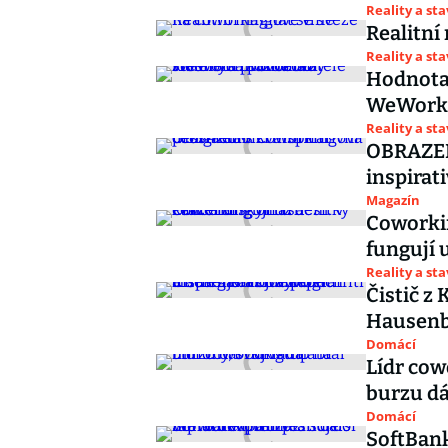
Reality a st
Realitní
Reality a st
Hodnota 
WeWork 
Reality a st
OBRAZEM
inspirat
Magazín
Coworkin
fungují 
Reality a st
Čistič z
Hausenbl
Domácí
Lídr cow
burzu dá
Domácí
SoftBank