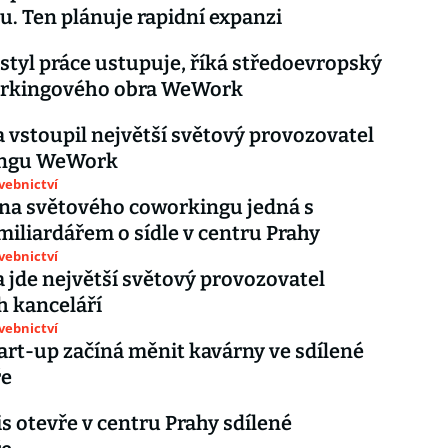
 Ten plánuje rapidní expanzi
 styl práce ustupuje, říká středoevropský
orkingového obra WeWork
 vstoupil největší světový provozovatel
ingu WeWork
avebnictví
dna světového coworkingu jedná s
iliardářem o sídle v centru Prahy
avebnictví
 jde největší světový provozovatel
h kanceláří
avebnictví
art-up začíná měnit kavárny ve sdílené
ře
s otevře v centru Prahy sdílené