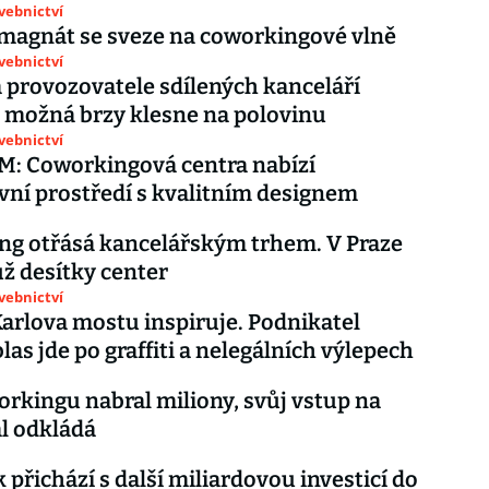
avebnictví
 magnát se sveze na coworkingové vlně
avebnictví
provozovatele sdílených kanceláří
možná brzy klesne na polovinu
avebnictví
: Coworkingová centra nabízí
ivní prostředí s kvalitním designem
g otřásá kancelářským trhem. V Praze
už desítky center
avebnictví
 Karlova mostu inspiruje. Podnikatel
as jde po graffiti a nelegálních výlepech
orkingu nabral miliony, svůj vstup na
l odkládá
 přichází s další miliardovou investicí do