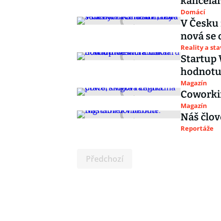
kancelá
Domácí
V Česku 
nová se 
Reality a st
Startup 
hodnotu 
Magazín
Coworkin
Magazín
Náš člov
Reportáže
Předchozí