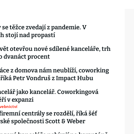
se těžce zvedají z pandemie. V
h stojí nad propastí
svět otevřou nové sdílené kanceláře, trh
o dvanáct procent
áce z domova nám neublíží, coworking
 říká Petr Vondruš z Impact Hubu
celář jako kancelář. Coworkingová
ěří v expanzi
avebnictví
iremní centrály se rozdělí, říká šéf
ské společnosti Scott & Weber