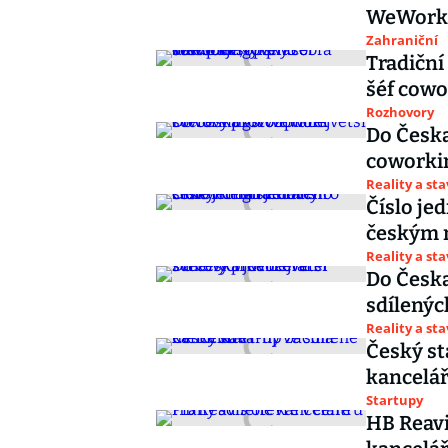
WeWorku.
Zahraniční
Tradiční
šéf cow
Rozhovory
Do Česka
cowork
Reality a st
Číslo je
českým m
Reality a st
Do Česka
sdílenýc
Reality a st
Český st
kancelá
Startupy
HB Reavi