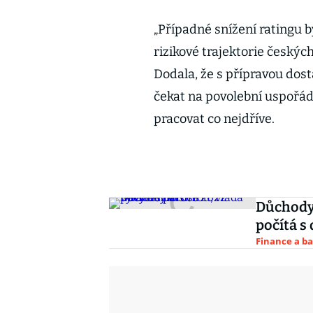
„Případné snížení ratingu 
rizikové trajektorie českýc
Dodala, že s přípravou dos
čekat na povolební uspořádá
pracovat co nejdříve.
Důchody 
počítá s
Finance a b