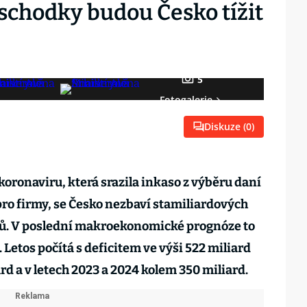
schodky budou Česko tížit
5
Fotogalerie
Diskuze (
0
)
oronaviru, která srazila inkaso z výběru daní
ro firmy, se Česko nezbaví stamiliardových
ů. V poslední makroekonomické prognóze to
 Letos počítá s deficitem ve výši 522 miliard
d a v letech 2023 a 2024 kolem 350 miliard.