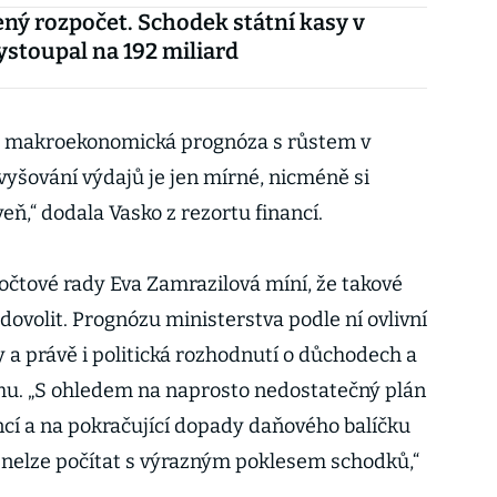
ný rozpočet. Schodek státní kasy v
stoupal na 192 miliard
uje makroekonomická prognóza s růstem v
vyšování výdajů je jen mírné, nicméně si
eň,“ dodala Vasko z rezortu financí.
čtové rady Eva Zamrazilová míní, že takové
ovolit. Prognózu ministerstva podle ní ovlivní
a právě i politická rozhodnutí o důchodech a
u. „S ohledem na naprosto nedostatečný plán
ncí a na pokračující dopady daňového balíčku
 nelze počítat s výrazným poklesem schodků,“