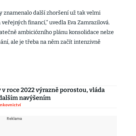
by znamenalo další zhoršení už tak velmi
h veřejných financí,“ uvedla Eva Zamrazilová.
tatečně ambiciózního plánu konsolidace nelze
ní, ale je třeba na něm začít intenzivně
v roce 2022 výrazně porostou, vláda
 dalším navýšením
ankovnictví