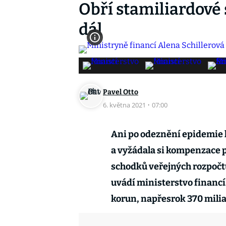
Obří stamiliardové 
dál
Pavel Otto
6. května 2021
·
07:00
Ani po odeznění epidemie k
a vyžádala si kompenzace p
schodků veřejných rozpočt
uvádí ministerstvo financí.
korun, napřesrok 370 miliar