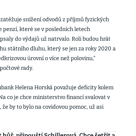
 zatěžuje snížení odvodů z příjmů fyzických
 penzí, které se v posledních letech
psaly do výdajů už natrvalo. Roli budou hrát
hu státního dluhu, který se jen za roky 2020 a
edkrizovou úrovní o více než polovinu,“
počtové rady.
nbank Helena Horská považuje deficity kolem
Na co je chce ministerstvo financí svalovat v
 že by to bylo na covidovou pomoc, už asi
 hůř, připouští Schillerová. Chce šetřit a