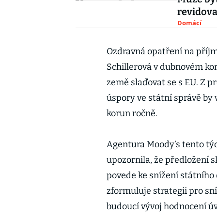
revidova
Domácí
Ozdravná opatření na příjm
Schillerová v dubnovém ko
země slaďovat se s EU. Z p
úspory ve státní správě by
korun ročně.
Agentura Moody’s tento týde
upozornila, že předložení s
povede ke snížení státního 
zformuluje strategii pro sn
budoucí vývoj hodnocení úv