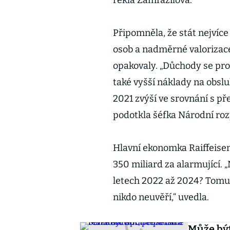
řekla Zamrazilová.
Připomněla, že stát nejvíce
osob a nadměrné valorizace
opakovaly. „Důchody se pro
také vyšší náklady na obslu
2021 zvýší ve srovnání s př
podotkla šéfka Národní roz
Hlavní ekonomka Raiffeise
350 miliard za alarmující. „
letech 2022 až 2024? Tomu,
nikdo neuvěří,“ uvedla.
Může být