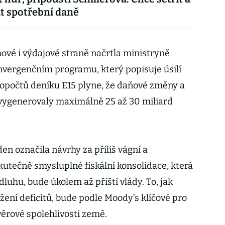
t spotřební daně
ové i výdajové straně načrtla ministryně
nvergenčním programu, který popisuje úsilí
ropočtů deníku E15 plyne, že daňové změny a
 vygenerovaly maximálně 25 až 30 miliard
n označila návrhy za příliš vágní a
kutečně smysluplné fiskální konsolidace, která
dluhu, bude úkolem až příští vlády. To, jak
ížení deficitů, bude podle Moody’s klíčové pro
ěrové spolehlivosti země.