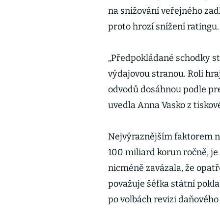
na snižování veřejného zad
proto hrozí snížení ratingu.
„Předpokládané schodky stá
výdajovou stranou. Roli hra
odvodů dosáhnou podle pred
uvedla Anna Vasko z tiskov
Nejvýraznějším faktorem na
100 miliard korun ročně, je
nicméně zavázala, že opatře
považuje šéfka státní pokl
po volbách revizi daňového