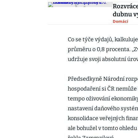
Rozvráce
dubnu vy
Domácí
Co se týče výdajů, kalkul
průměru o 0,8 procenta. „Z
udržuje svoji absolutní úrov
Předsedkyně Národní rozpo
hospodaření si ČR nemůže d
tempo oživování ekonomiky 
nastavení daňového systém
konsolidace veřejných fina
ale bohužel v tomto ohledu