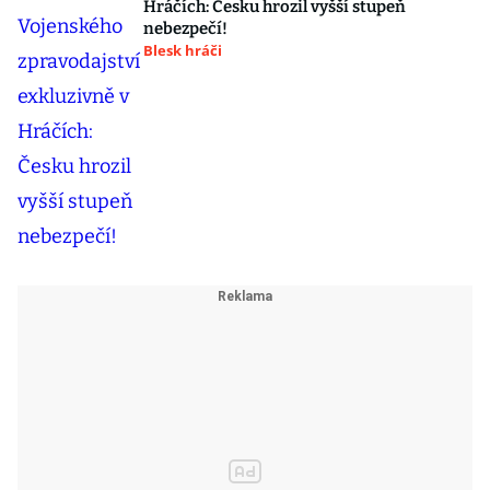
Hráčích: Česku hrozil vyšší stupeň
nebezpečí!
Blesk hráči