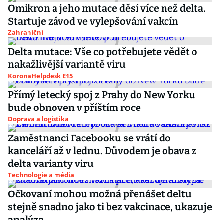
Omikron a jeho mutace děsí více než delta.
Startuje závod ve vylepšování vakcín
Zahraniční
Delta mutace: Vše co potřebujete vědět o
nakažlivější variantě viru
KoronaHelpdesk E15
Přímý letecký spoj z Prahy do New Yorku
bude obnoven v příštím roce
Doprava a logistika
Zaměstnanci Facebooku se vrátí do
kanceláří až v lednu. Důvodem je obava z
delta varianty viru
Technologie a média
Očkovaní mohou možná přenášet deltu
stejně snadno jako ti bez vakcinace, ukazuje
analýza