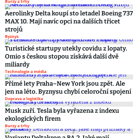
Burzy a trhy
Aerolinky Delta koupí sto letadel Boeing 737
MAX 10. Mají navíc opci na dalších třicet
strojů
Byznys
Turistické startupy utekly covidu z lopaty.
Omio s českou stopou získává další dvě
miliardy
Technologie a média
Přímé lety Praha–New York jsou zpět. Ale
jen na léto. Byznysu chybí celoroční spojení
Doprava a logistika
Musk zuří. Tesla byla vyřazena z indexu
ekologických firem
Burzy a trhy
Varianty Deltakron a BA.2. Jaké mají