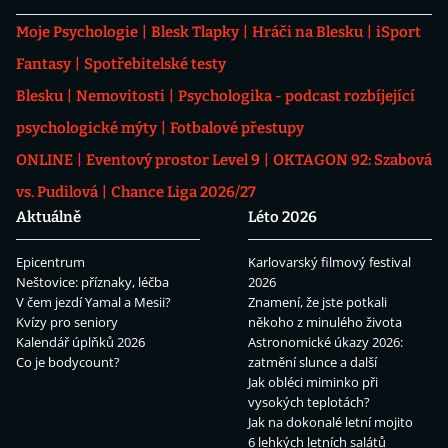
Moje Psychologie
Blesk Tlapky
Hráči na Blesku
iSport
Fantasy
Spotřebitelské testy
Blesku
Nemovitosti
Psychologika - podcast rozbíjející
psychologické mýty
Fotbalové přestupy
ONLINE
Eventový prostor Level 9
OKTAGON 92: Szabová
vs. Pudilová
Chance Liga 2026/27
Aktuálně
Léto 2026
Epicentrum
Karlovarský filmový festival
Neštovice: příznaky, léčba
2026
V čem jezdí Yamal a Mesii?
Znamení, že jste potkali
Kvízy pro seniory
někoho z minulého života
Kalendář úplňků 2026
Astronomické úkazy 2026:
Co je bodycount?
zatmění slunce a další
Jak obléci miminko při
vysokých teplotách?
Jak na dokonalé letní mojito
6 lehkých letních salátů