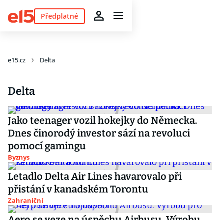
Předplatné
e15.cz
Delta
Delta
Jako teenager vozil hokejky do Německa.
Dnes činorodý investor sází na revoluci
pomocí gamingu
Byznys
Letadlo Delta Air Lines havarovalo při
přistání v kanadském Torontu
Zahraniční
Aero se veze na úspěchu Airbusu. Výrobu