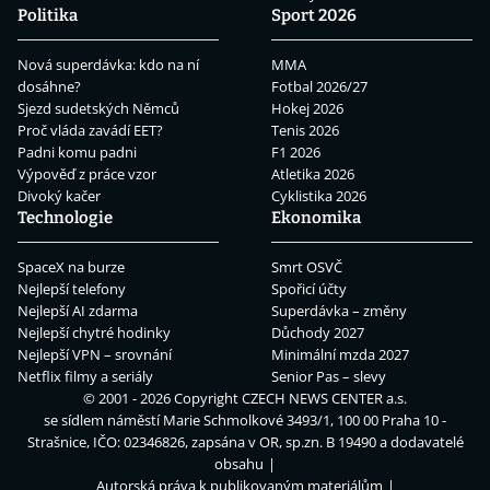
Politika
Sport 2026
Nová superdávka: kdo na ní
MMA
dosáhne?
Fotbal 2026/27
Sjezd sudetských Němců
Hokej 2026
Proč vláda zavádí EET?
Tenis 2026
Padni komu padni
F1 2026
Výpověď z práce vzor
Atletika 2026
Divoký kačer
Cyklistika 2026
Technologie
Ekonomika
SpaceX na burze
Smrt OSVČ
Nejlepší telefony
Spořicí účty
Nejlepší AI zdarma
Superdávka – změny
Nejlepší chytré hodinky
Důchody 2027
Nejlepší VPN – srovnání
Minimální mzda 2027
Netflix filmy a seriály
Senior Pas – slevy
© 2001 - 2026 Copyright
CZECH NEWS CENTER a.s.
se sídlem náměstí Marie Schmolkové 3493/1, 100 00 Praha 10 -
Strašnice, IČO: 02346826, zapsána v OR, sp.zn. B 19490 a dodavatelé
obsahu
Autorská práva k publikovaným materiálům