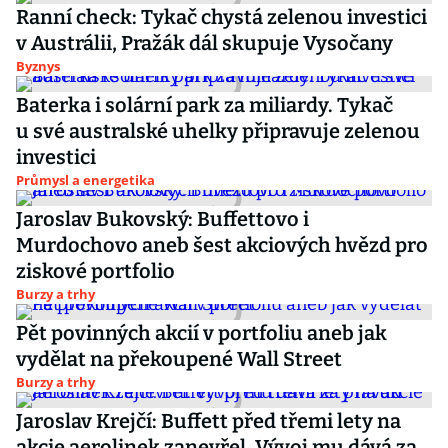
Ranní check: Tykač chystá zelenou investici
v Austrálii, Pražák dál skupuje Vysočany
Byznys
Baterka i solární park za miliardy. Tykač
u své australské uhelky připravuje zelenou
investici
Průmysl a energetika
Jaroslav Bukovský: Buffettovo i
Murdochovo aneb šest akciových hvězd pro
ziskové portfolio
Burzy a trhy
Pět povinných akcií v portfoliu aneb jak
vydělat na překoupené Wall Street
Burzy a trhy
Jaroslav Krejčí: Buffett před třemi lety na
akcie aerolinek zanevřel. Vývoj mu dává za