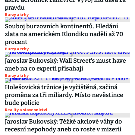
pravdu
Burzy a trhy
Souboj burzovních kontinentů. Hledání
zlata na americkém Klondiku nadělí až 70
procent
Burzy a trhy
Jaroslav Bukovský: Wall Street’s must have
aneb na co experti přísahají
Burzy a trhy
Holešovická tržnice je vyčištěná, začíná
proměna za tři miliardy. Místo nevěstince
bude policie
Reality a stavebnictví
Jaroslav Bukovský: Těžké akciové váhy do
recesní nepohody aneb co roste v mizerii