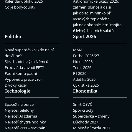
Kalendář úplňků 2026
Astronomické úkazy 2026:
Co je bodycount?
zatmění slunce a další
Jak obléci miminko při
vysokých teplotách?
Jak na dokonalé letní mojito
6 lehkých letních salátů
Politika
Sport 2026
Nová superdávka: kdo na ní
MMA
dosáhne?
Fotbal 2026/27
Sjezd sudetských Němců
Hokej 2026
Proč vláda zavádí EET?
Tenis 2026
Padni komu padni
F1 2026
Výpověď z práce vzor
Atletika 2026
Divoký kačer
Cyklistika 2026
Technologie
Ekonomika
SpaceX na burze
Smrt OSVČ
Nejlepší telefony
Spořicí účty
Nejlepší AI zdarma
Superdávka – změny
Nejlepší chytré hodinky
Důchody 2027
Nejlepší VPN – srovnání
Minimální mzda 2027