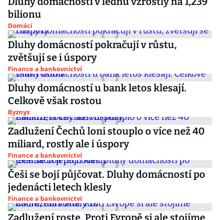
Dluhy domácností v lednu vzrostly na 1,239
bilionu
Domácí
Dluhy domácností pokračují v růstu,
zvětšují se i úspory
Finance a bankovnictví
Dluhy domácností u bank letos klesají.
Celkově však rostou
Byznys
Zadlužení Čechů loni stouplo o více než 40
miliard, rostly ale i úspory
Finance a bankovnictví
Češi se bojí půjčovat. Dluhy domácností po
jedenácti letech klesly
Finance a bankovnictví
Zadlužení roste. Proti Evropě si ale stojíme