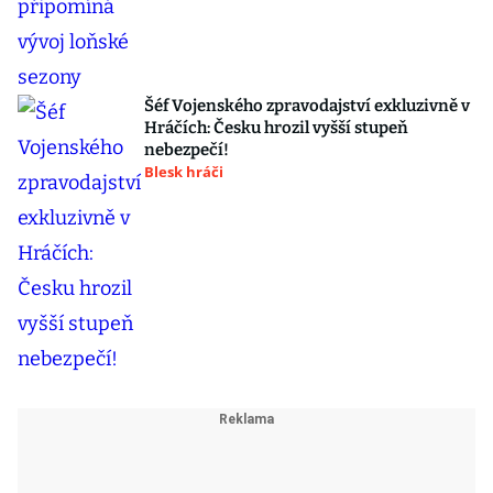
Šéf Vojenského zpravodajství exkluzivně v
Hráčích: Česku hrozil vyšší stupeň
nebezpečí!
Blesk hráči