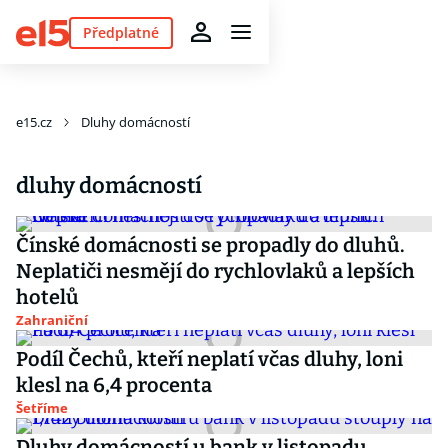
Předplatné
e15.cz
Dluhy domácností
dluhy domácností
Čínské domácnosti se propadly do dluhů.
Neplatiči nesmějí do rychlovlaků a lepších
hotelů
Zahraniční
Podíl Čechů, kteří neplatí včas dluhy, loni
klesl na 6,4 procenta
Šetříme
Dluhy domácností u bank v listopadu