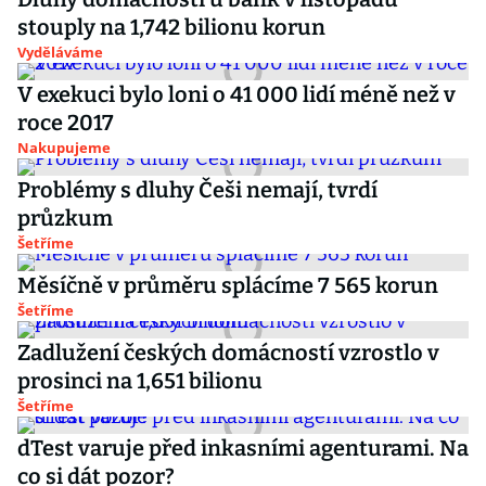
stouply na 1,742 bilionu korun
Vyděláváme
V exekuci bylo loni o 41 000 lidí méně než v
roce 2017
Nakupujeme
Problémy s dluhy Češi nemají, tvrdí
průzkum
Šetříme
Měsíčně v průměru splácíme 7 565 korun
Šetříme
Zadlužení českých domácností vzrostlo v
prosinci na 1,651 bilionu
Šetříme
dTest varuje před inkasními agenturami. Na
co si dát pozor?