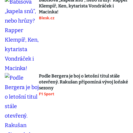
Babišova „kapela snů“, nebo hrůzy? Rapper
Klempíř, Ken, kytarista Vondráček i
Macinka!
Blesk.cz
Podle Bergera je boj o letošní titul stále
otevřený. Rakušan připomíná vývoj loňské
sezony
F1 Sport