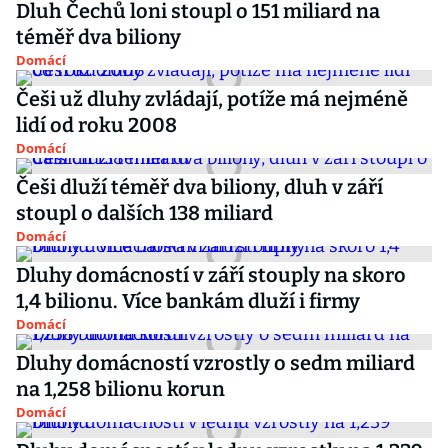
Dluh Čechů loni stoupl o 151 miliard na
téměř dva biliony
Domácí
Češi už dluhy zvládají, potíže má nejméně
lidí od roku 2008
Domácí
Češi dluží téměř dva biliony, dluh v září
stoupl o dalších 138 miliard
Domácí
Dluhy domácností v září stouply na skoro
1,4 bilionu. Více bankám dluží i firmy
Domácí
Dluhy domácností vzrostly o sedm miliard
na 1,258 bilionu korun
Domácí