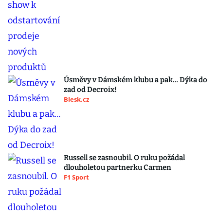
Úsměvy v Dámském klubu a pak… Dýka do
zad od Decroix!
Blesk.cz
Russell se zasnoubil. O ruku požádal
dlouholetou partnerku Carmen
F1 Sport