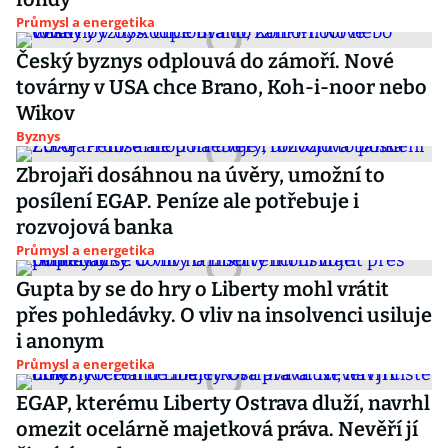
Průmysl a energetika
Český byznys odplouvá do zámoří. Nové
továrny v USA chce Brano, Koh-i-noor nebo
Wikov
Byznys
Zbrojaři dosáhnou na úvěry, umožní to
posílení EGAP. Peníze ale potřebuje i
rozvojová banka
Průmysl a energetika
Gupta by se do hry o Liberty mohl vrátit
přes pohledávky. O vliv na insolvenci usiluje
i anonym
Průmysl a energetika
EGAP, kterému Liberty Ostrava dluží, navrhl
omezit ocelárně majetková práva. Nevěří jí