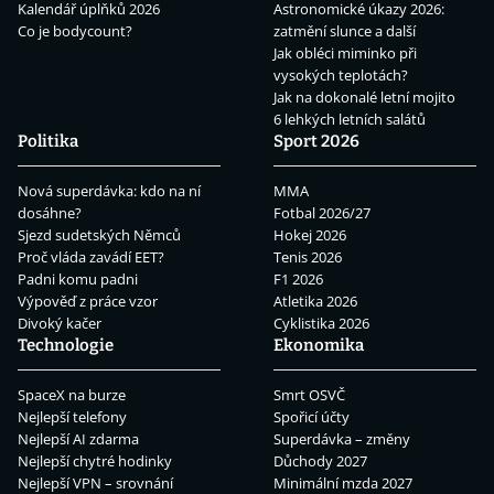
Kalendář úplňků 2026
Astronomické úkazy 2026:
Co je bodycount?
zatmění slunce a další
Jak obléci miminko při
vysokých teplotách?
Jak na dokonalé letní mojito
6 lehkých letních salátů
Politika
Sport 2026
Nová superdávka: kdo na ní
MMA
dosáhne?
Fotbal 2026/27
Sjezd sudetských Němců
Hokej 2026
Proč vláda zavádí EET?
Tenis 2026
Padni komu padni
F1 2026
Výpověď z práce vzor
Atletika 2026
Divoký kačer
Cyklistika 2026
Technologie
Ekonomika
SpaceX na burze
Smrt OSVČ
Nejlepší telefony
Spořicí účty
Nejlepší AI zdarma
Superdávka – změny
Nejlepší chytré hodinky
Důchody 2027
Nejlepší VPN – srovnání
Minimální mzda 2027