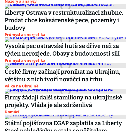
Názory a analýzy
Liberty Ostrava v restrukturalizaci zhubne.
Prodat chce koksárenské pece, pozemky i
budovy
Průmysl a energetika
Vysoká pec ostravské hutě se dříve než za
týden nerozjede. Obavy z budoucnosti sílí
Průmysl a energetika
České firmy začínají pronikat na Ukrajinu,
většinu z nich tvoří nováčci na trhu
Válka na Ukrajině
Firmy žádají další stamiliony na ukrajinské
projekty. Vláda je ale zdrženlivá
Domácí
Státní pojišťovna EGAP zaplatila za Liberty
Steel pohledávku a stala se věřitelem