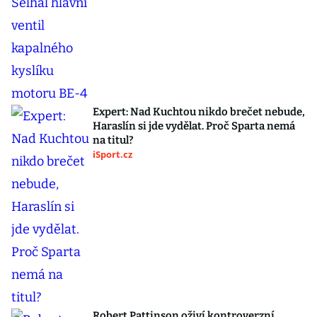
Expert: Nad Kuchtou nikdo brečet nebude,
Haraslín si jde vydělat. Proč Sparta nemá
na titul?
iSport.cz
Robert Pattinson oživí kontroverzní