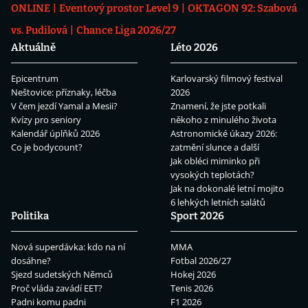
ONLINE
Eventový prostor Level 9
OKTAGON 92: Szabová
vs. Pudilová
Chance Liga 2026/27
Aktuálně
Léto 2026
Epicentrum
Karlovarský filmový festival
Neštovice: příznaky, léčba
2026
V čem jezdí Yamal a Mesii?
Znamení, že jste potkali
Kvízy pro seniory
někoho z minulého života
Kalendář úplňků 2026
Astronomické úkazy 2026:
Co je bodycount?
zatmění slunce a další
Jak obléci miminko při
vysokých teplotách?
Jak na dokonalé letní mojito
6 lehkých letních salátů
Politika
Sport 2026
Nová superdávka: kdo na ní
MMA
dosáhne?
Fotbal 2026/27
Sjezd sudetských Němců
Hokej 2026
Proč vláda zavádí EET?
Tenis 2026
Padni komu padni
F1 2026