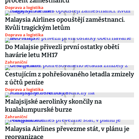
procent zaměstnanců
Doprava a logistika
Malaysia Airlines opouštějí zaměstnanci.
Kvůli tragickým letům
Doprava a logistika
Do Malajsie přivezli první ostatky obětí
havárie letu MH17
Zahraniční
Cestujícím z pohřešovaného letadla zmizely
z účtů peníze
Doprava a logistika
Malajsijské aerolinky skončily na
kualalumpurské burze
Zahraniční
Malaysia Airlines převezme stát, v plánu je
reorganizace