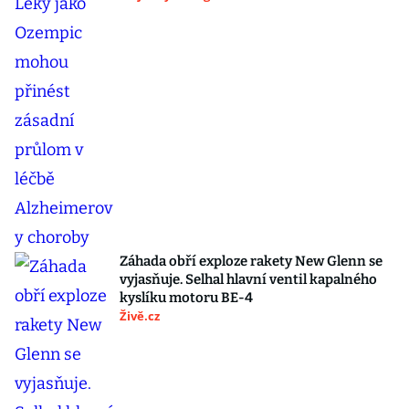
Záhada obří exploze rakety New Glenn se
vyjasňuje. Selhal hlavní ventil kapalného
kyslíku motoru BE-4
Živě.cz