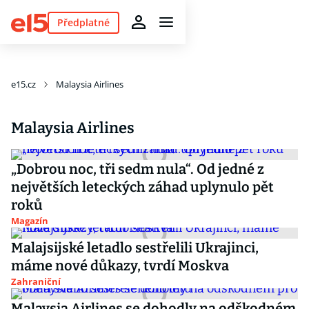
Předplatné
e15.cz
Malaysia Airlines
Malaysia Airlines
„Dobrou noc, tři sedm nula“. Od jedné z
největších leteckých záhad uplynulo pět
roků
Magazín
Malajsijské letadlo sestřelili Ukrajinci,
máme nové důkazy, tvrdí Moskva
Zahraniční
Malaysia Airlines se dohodly na odškodném