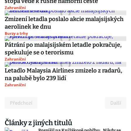
stopa vede k rušné námořní cestě
Zahraniční
Zmizení letadla poslalo akcie malajsijských
aerolinek ke dnu
Burzy a trhy
Pátrání po malajsijském letadle pokračuje,
spekuluje se o terorismu
Zahraniční
Letadlo Malaysia Airlines zmizelo z radarů,
na palubě bylo 239 lidí
Zahraniční
Předchozí
Další
Články z jiných titulů
Pospíšil na Knížákově pohřbu: „Nikdy se