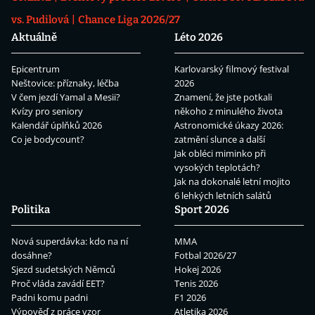
vs. Pudilová
Chance Liga 2026/27
Aktuálně
Léto 2026
Epicentrum
Karlovarský filmový festival
Neštovice: příznaky, léčba
2026
V čem jezdí Yamal a Mesii?
Znamení, že jste potkali
Kvízy pro seniory
někoho z minulého života
Kalendář úplňků 2026
Astronomické úkazy 2026:
Co je bodycount?
zatmění slunce a další
Jak obléci miminko při
vysokých teplotách?
Jak na dokonalé letní mojito
6 lehkých letních salátů
Politika
Sport 2026
Nová superdávka: kdo na ní
MMA
dosáhne?
Fotbal 2026/27
Sjezd sudetských Němců
Hokej 2026
Proč vláda zavádí EET?
Tenis 2026
Padni komu padni
F1 2026
Výpověď z práce vzor
Atletika 2026