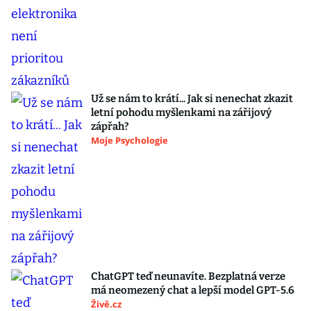
Už se nám to krátí... Jak si nenechat zkazit
letní pohodu myšlenkami na zářijový
zápřah?
Moje Psychologie
ChatGPT teď neunavíte. Bezplatná verze
má neomezený chat a lepší model GPT-5.6
Živě.cz