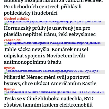
Bubblify nezaplatila ani za vánoční večírek.
Po obchodních centrech přihlásili
pohledávky i hudebníci
Obchod a služby
Hormuzský průliv je uzavřený jen pro
plavidla nepřátel Íránu, řekl velvyslanec
Zahraniční
Tahle sázka nevyšla. Komárek musel
odpískat spojení s Novibetem kvůli
antimonopolnímu úřadu
Byznys
Miliardář Němec mění svůj sportovní
byznys, chce ukázat Američanům Kästle
Byznys
Tesla se v Číně zhluboka nadechla, BYD
zůstává tamním králem elektromobilů