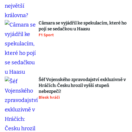
Câmara se vyjádřil ke spekulacím, které ho
pojí se sedačkou u Haasu
F1 Sport
Šéf Vojenského zpravodajství exkluzivně v
Hráčích: Česku hrozil vyšší stupeň
nebezpečí!
Blesk hráči