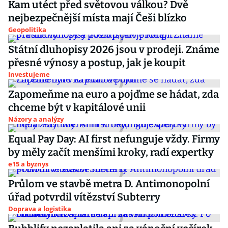
Kam utéct před světovou válkou? Dvě
nejbezpečnější místa mají Češi blízko
Geopolitika
Státní dluhopisy 2026 jsou v prodeji. Známe
přesné výnosy a postup, jak je koupit
Investujeme
Zapomeňme na euro a pojďme se hádat, zda
chceme být v kapitálové unii
Názory a analýzy
Equal Pay Day: AI first nefunguje vždy. Firmy
by měly začít menšími kroky, radí expertky
e15 a byznys
Průlom ve stavbě metra D. Antimonopolní
úřad potvrdil vítězství Subterry
Doprava a logistika