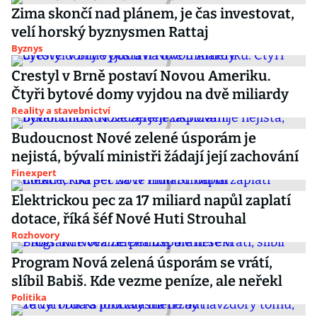
Zima skončí nad plánem, je čas investovat,
velí horský byznysmen Rattaj
Byznys
Crestyl v Brně postaví Novou Ameriku.
Čtyři bytové domy vyjdou na dvě miliardy
Reality a stavebnictví
Budoucnost Nové zelené úsporám je
nejistá, bývalí ministři žádají její zachování
Finexpert
Elektrickou pec za 17 miliard napůl zaplatí
dotace, říká šéf Nové Huti Strouhal
Rozhovory
Program Nová zelená úsporám se vrátí,
slíbil Babiš. Kde vezme peníze, ale neřekl
Politika