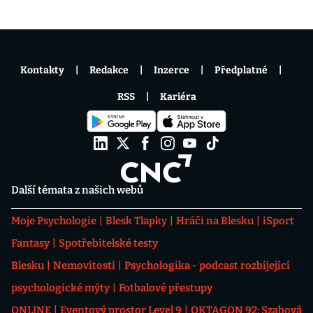
Kontakty
Redakce
Inzerce
Předplatné
RSS
Kariéra
Další témata z našich webů
Moje Psychologie
Blesk Tlapky
Hráči na Blesku
iSport
Fantasy
Spotřebitelské testy
Blesku
Nemovitosti
Psychologika - podcast rozbíjející
psychologické mýty
Fotbalové přestupy
ONLINE
Eventový prostor Level 9
OKTAGON 92: Szabová