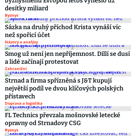
byznysmenů Evropou letos vyneslo už
desítky miliard
Byznys
Sázka na druhý příchod Krista vynáší víc
než spořicí účet
Názory a analýzy
Smog už není jen nepříjemnost. Dillí se dusí
a lidé začínají protestovat
Zahraniční
Strnad a firma spřízněná s J&T kupují
největší podíl ve dvou klíčových polských
přístavech
Doprava a logistika
FL Technics převzala mošnovské letecké
opravny od Strnadovy CSG
Byznys