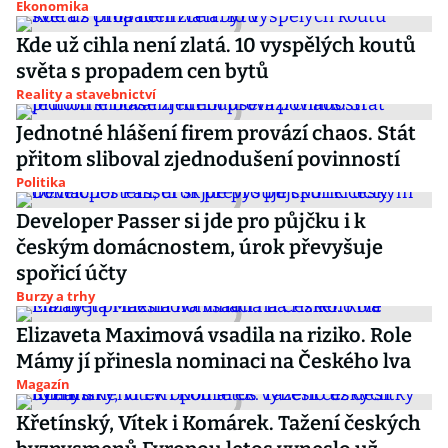
Ekonomika
Kde už cihla není zlatá. 10 vyspělých koutů
světa s propadem cen bytů
Reality a stavebnictví
Jednotné hlášení firem provází chaos. Stát
přitom sliboval zjednodušení povinností
Politika
Developer Passer si jde pro půjčku i k
českým domácnostem, úrok převyšuje
spořicí účty
Burzy a trhy
Elizaveta Maximová vsadila na riziko. Role
Mámy jí přinesla nominaci na Českého lva
Magazín
Křetínský, Vítek i Komárek. Tažení českých