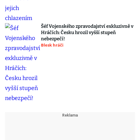
Šéf Vojenského zpravodajství exkluzivně v
Hráčích: Česku hrozil vyšší stupeň
nebezpečí!
Blesk hráči