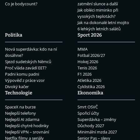
Co je bodycount?
zatmění slunce a další
Jak obléci miminko při
vysokých teplotách?
Jak na dokonalé letní mojito
6 lehkých letních salátů
Politika
Sport 2026
Nová superdávka: kdo na ní
MMA
dosáhne?
Fotbal 2026/27
Sjezd sudetských Němců
Hokej 2026
Proč vláda zavádí EET?
Tenis 2026
Padni komu padni
F1 2026
Výpověď z práce vzor
Atletika 2026
Divoký kačer
Cyklistika 2026
Technologie
Ekonomika
SpaceX na burze
Smrt OSVČ
Nejlepší telefony
Spořicí účty
Nejlepší AI zdarma
Superdávka – změny
Nejlepší chytré hodinky
Důchody 2027
Nejlepší VPN – srovnání
Minimální mzda 2027
Netflix filmy a seriály
Senior Pas – slevy