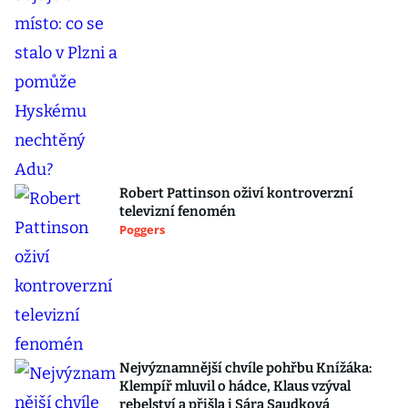
Robert Pattinson oživí kontroverzní
televizní fenomén
Poggers
Nejvýznamnější chvíle pohřbu Knížáka:
Klempíř mluvil o hádce, Klaus vzýval
rebelství a přišla i Sára Saudková