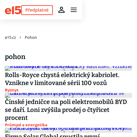
Předplatné
e15.cz
Pohon
pohon
Rolls-Royce chystá elektrický kabriolet.
Vznikne v limitované sérii 100 vozů
Byznys
Čínské jedničce na poli elektromobilů BYD
se daří. Loni zvýšila prodej o čtyřicet
procent
Průmysl a energetika
Firma Solar Global spustila první