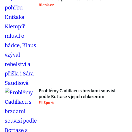
Blesk.cz
Problémy Cadillacu s brzdami souvisí
podle Bottase s jejich chlazením
F1 Sport