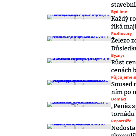
stavebn
Bydlíme
Každý ro
říká maj
Rozhovory
Železo zd
Důsledke
Byznys
Růst cen
cenách 
Půjčujeme s
Soused n
ním po m
Domácí
„Peněz s
tornádu 
Reportáže
Nedosta
zkompli