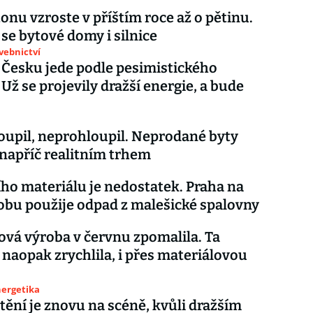
onu vzroste v příštím roce až o pětinu.
 se bytové domy i silnice
avebnictví
v Česku jede podle pesimistického
 Už se projevily dražší energie, a bude
koupil, neprohloupil. Neprodané byty
 napříč realitním trhem
ho materiálu je nedostatek. Praha na
obu použije odpad z malešické spalovny
vá výroba v červnu zpomalila. Ta
 naopak zrychlila, i přes materiálovou
nergetika
tění je znovu na scéně, kvůli dražším