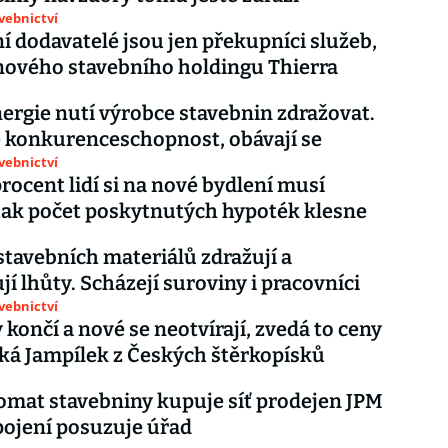
avebnictví
í dodavatelé jsou jen překupníci služeb,
 nového stavebního holdingu Thierra
ergie nutí výrobce stavebnin zdražovat.
 konkurenceschopnost, obávají se
avebnictví
procent lidí si na nové bydlení musí
I tak počet poskytnutých hypoték klesne
i
stavebních materiálů zdražují a
jí lhůty. Scházejí suroviny i pracovníci
avebnictví
 končí a nové se neotvírají, zvedá to ceny
ká Jampílek z Českých štěrkopísků
omat stavebniny kupuje síť prodejen JPM
pojení posuzuje úřad