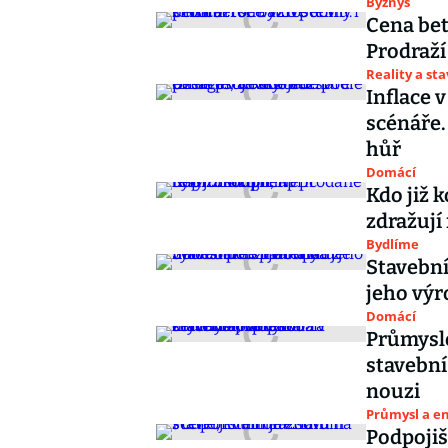
Byznys
Cena bet
Prodraží
Reality a st
Inflace 
scénáře.
hůř
Domácí
Kdo již 
zdražují
Bydlíme
Stavební
jeho výr
Domácí
Průmyslo
stavební
nouzi
Průmysl a e
Podpojiš