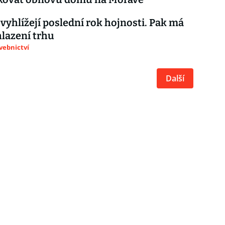
 vyhlížejí poslední rok hojnosti. Pak má
hlazení trhu
avebnictví
Další