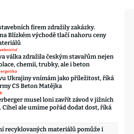
stavebních firem zdražily zakázky.
 na Blízkém východě tlačí nahoru ceny
ateriálů
avebnictví
a válka zdražila českým stavařům nejen
zolace, chemii, trubky, ale i beton
nergetika
u Ukrajiny vnímám jako příležitost, říká
firmy CS Beton Matějka
ub
rberger musel loni zavřít závod v jižních
 Cihel ale umíme pořád dodat dost, říká
ní recyklovaných materiálů pomůže i