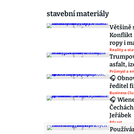
stavební materiály
Většině 
Konflikt
ropy i m
Reality a st
Trumpov
asfalt, i
Průmysl a e
🎧 Obnov
ředitel 
Business Cl
🎧 Wiene
Čechách.
Jeřábek
REcast
Používá