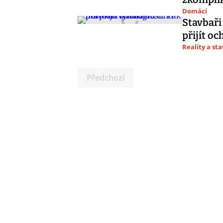
Domácí
Stavbaři
přijít oc
Reality a st
Předchozí