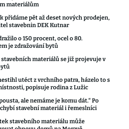
ím materiálům
k přidáme pět až deset nových prodejen,
itel stavebnin DEK Kutnar
ražilo o 150 procent, ocel o 80.
m je zdražování bytů
 stavebních materiálů se již projevuje v
bytů
i
estihl utéct z vrchního patra, házelo to s
ístnosti, popisuje rodina z Lužic
pousta, ale nemáme je komu dát.“ Po
chybí stavební materiál i řemeslníci
tek stavebního materiálu může
kovat obnovu domů na Moravě