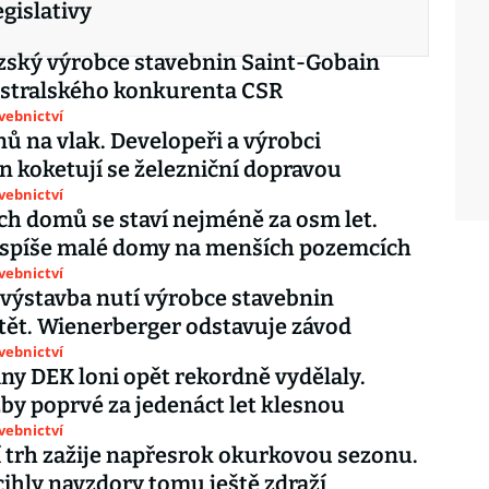
gislativy
ský výrobce stavebnin Saint-Gobain
ustralského konkurenta CSR
avebnictví
ů na vlak. Developeři a výrobci
n koketují se železniční dopravou
avebnictví
h domů se staví nejméně za osm let.
 spíše malé domy na menších pozemcích
avebnictví
výstavba nutí výrobce stavebnin
ět. Wienerberger odstavuje závod
avebnictví
ny DEK loni opět rekordně vydělaly.
žby poprvé za jedenáct let klesnou
avebnictví
 trh zažije napřesrok okurkovou sezonu.
cihly navzdory tomu ještě zdraží