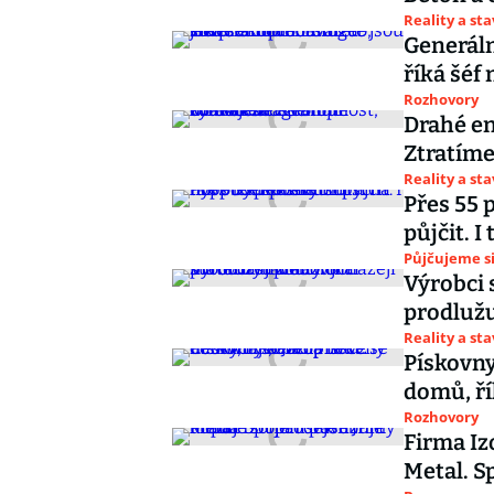
Reality a st
Generáln
říká šéf
Rozhovory
Drahé en
Ztratíme
Reality a st
Přes 55 
půjčit. 
Půjčujeme s
Výrobci 
prodlužu
Reality a st
Pískovny
domů, ří
Rozhovory
Firma Iz
Metal. S