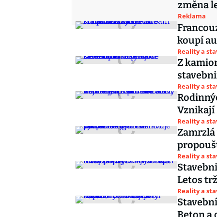
změna le
Reklama
Francouz
koupí a
Reality a st
Z kamion
stavebni
Reality a st
Rodinnýc
Vznikají
Reality a st
Zamrzlá 
propoušt
Reality a st
Stavebni
Letos tr
Reality a st
Stavební
Beton a 