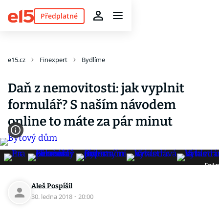
Předplatné
e15.cz
Finexpert
Bydlíme
Daň z nemovitosti: jak vyplnit
formulář? S naším návodem
online to máte za pár minut
Foto
Aleš Pospíšil
30. ledna 2018
·
20:00