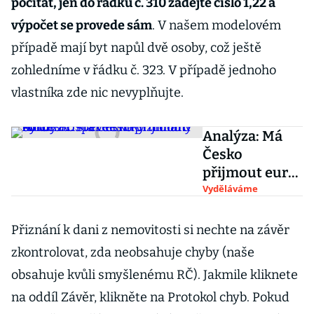
počítat, jen do řádku č. 310 zadejte číslo 1,22 a
výpočet se provede sám
. V našem modelovém
případě mají byt napůl dvě osoby, což ještě
zohledníme v řádku č. 323. V případě jednoho
vlastníka zde nic nevyplňujte.
Analýza: Má
Česko
přijmout euro?
Příspěvek na
Vyděláváme
cizí dluhy by
Česko stál
Přiznání k dani z nemovitosti si nechte na závěr
desítky miliard
zkontrolovat, zda neobsahuje chyby (naše
korun
obsahuje kvůli smyšlenému RČ). Jakmile kliknete
na oddíl Závěr, klikněte na Protokol chyb. Pokud