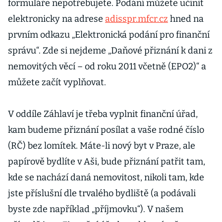
formuláře nepotřebujete. Podání můžete učinit
elektronicky na adrese
adisspr.mfcr.cz
hned na
prvním odkazu „Elektronická podání pro finanční
správu“. Zde si nejdeme „Daňové přiznání k dani z
nemovitých věcí – od roku 2011 včetně (EPO2)“ a
můžete začít vyplňovat.
V oddíle Záhlaví je třeba vyplnit finanční úřad,
kam budeme přiznání posílat a vaše rodné číslo
(RČ) bez lomítek. Máte-li nový byt v Praze, ale
papírově bydlíte v Aši, bude přiznání patřit tam,
kde se nachází daná nemovitost, nikoli tam, kde
jste příslušní dle trvalého bydliště (a podávali
byste zde například „příjmovku“). V našem