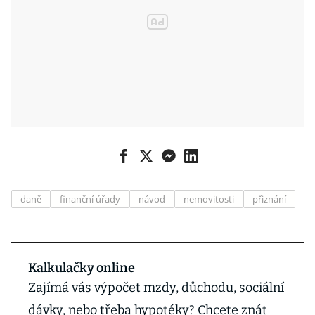
daně
finanční úřady
návod
nemovitosti
přiznání
Kalkulačky online
Zajímá vás výpočet mzdy, důchodu, sociální
dávky, nebo třeba hypotéky? Chcete znát