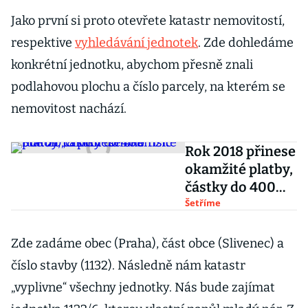
Jako první si proto otevřete katastr nemovitostí,
respektive
vyhledávání jednotek
. Zde dohledáme
konkrétní jednotku, abychom přesně znali
podlahovou plochu a číslo parcely, na kterém se
nemovitost nachází.
Rok 2018 přinese
okamžité platby,
částky do 400
tisíc budou
Šetříme
„chodit“ online
Zde zadáme obec (Praha), část obce (Slivenec) a
číslo stavby (1132). Následně nám katastr
„vyplivne“ všechny jednotky. Nás bude zajímat