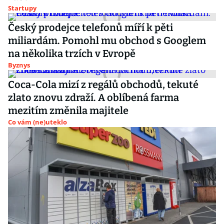
Startupy
Český prodejce telefonů míří k pěti
miliardám. Pomohl mu obchod s Googlem
na několika trzích v Evropě
Byznys
Coca-Cola mizí z regálů obchodů, tekuté
zlato znovu zdraží. A oblíbená farma
mezitím změnila majitele
Co vám (ne)uteklo