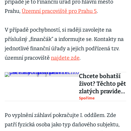
případě je to Finanční úřad pro hlavní město
Prahu,
Územní pracoviště pro Prahu 5
.
V případě pochybností, si raději zavolejte na
příslušný „finančák“ a informujte se. Kontakty na
jednotlivé finanční úřady a jejich podřízená tzv.
územní pracoviště
najdete zde
.
Chcete bohatší
život? Těchto pět
zlatých pravidel
vám ušetří
Spoříme
hromadu peněz
Po vyplnění záhlaví pokračujte I. oddílem. Zde
patří fyzická osoba jako typ daňového subjektu,