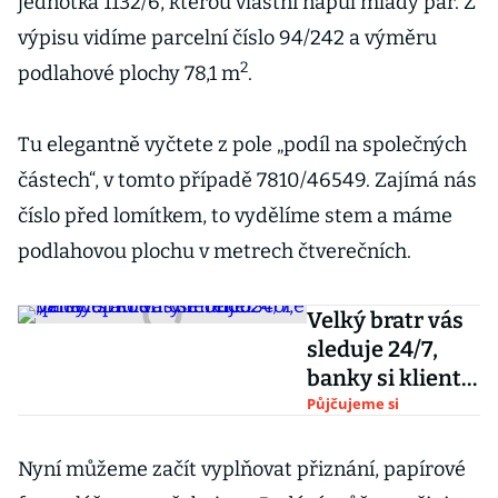
jednotka 1132/6, kterou vlastní napůl mladý pár. Z
výpisu vidíme parcelní číslo 94/242 a výměru
2
podlahové plochy 78,1 m
.
Tu elegantně vyčtete z pole „podíl na společných
částech“, v tomto případě 7810/46549. Zajímá nás
číslo před lomítkem, to vydělíme stem a máme
podlahovou plochu v metrech čtverečních.
Velký bratr vás
sleduje 24/7,
banky si klienty
mohou
Půjčujeme si
„proklepnout“
dle TelcoScore
Nyní můžeme začít vyplňovat přiznání, papírové