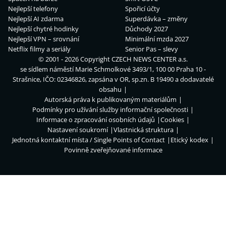
Nejlepší telefony
Spořicí účty
Nejlepší AI zdarma
Superdávka – změny
Nejlepší chytré hodinky
Důchody 2027
Nejlepší VPN – srovnání
Minimální mzda 2027
Netflix filmy a seriály
Senior Pas – slevy
© 2001 - 2026 Copyright
CZECH NEWS CENTER a.s.
se sídlem náměstí Marie Schmolkové 3493/1, 100 00 Praha 10 -
Strašnice, IČO: 02346826, zapsána v OR, sp.zn. B 19490 a dodavatelé
obsahu
Autorská práva k publikovaným materiálům
Podmínky pro užívání služby informační společnosti
Informace o zpracování osobních údajů
Cookies
Nastavení soukromí
Vlastnická struktura
Jednotná kontaktní místa / Single Points of Contact
Etický kodex
Povinně zveřejňované informace