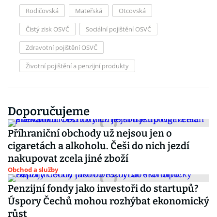
Rodičovská
Mateřská
Otcovská
Čistý zisk OSVČ
Sociální pojištění OSVČ
Zdravotní pojištění OSVČ
Životní pojištění a penzijní produkty
Doporučujeme
Příhraniční obchody už nejsou jen o
cigaretách a alkoholu. Češi do nich jezdí
nakupovat zcela jiné zboží
Obchod a služby
Penzijní fondy jako investoři do startupů?
Úspory Čechů mohou rozhýbat ekonomický
růst