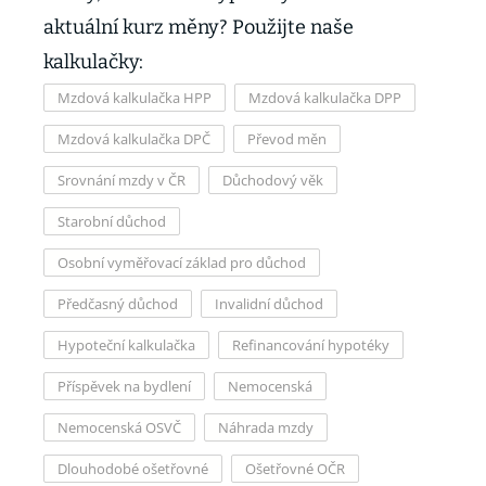
aktuální kurz měny? Použijte naše
kalkulačky:
Mzdová kalkulačka HPP
Mzdová kalkulačka DPP
Mzdová kalkulačka DPČ
Převod měn
Srovnání mzdy v ČR
Důchodový věk
Starobní důchod
Osobní vyměřovací základ pro důchod
Předčasný důchod
Invalidní důchod
Hypoteční kalkulačka
Refinancování hypotéky
Příspěvek na bydlení
Nemocenská
Nemocenská OSVČ
Náhrada mzdy
Dlouhodobé ošetřovné
Ošetřovné OČR