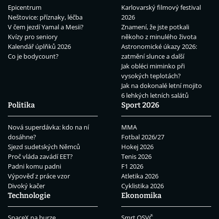
Epicentrum
Karlovarský filmový festival
Neštovice: příznaky, léčba
2026
V čem jezdí Yamal a Mesii?
Znamení, že jste potkali
Kvízy pro seniory
někoho z minulého života
Kalendář úplňků 2026
Astronomické úkazy 2026:
Co je bodycount?
zatmění slunce a další
Jak obléci miminko při
vysokých teplotách?
Jak na dokonalé letní mojito
6 lehkých letních salátů
Politika
Sport 2026
Nová superdávka: kdo na ní
MMA
dosáhne?
Fotbal 2026/27
Sjezd sudetských Němců
Hokej 2026
Proč vláda zavádí EET?
Tenis 2026
Padni komu padni
F1 2026
Výpověď z práce vzor
Atletika 2026
Divoký kačer
Cyklistika 2026
Technologie
Ekonomika
SpaceX na burze
Smrt OSVČ