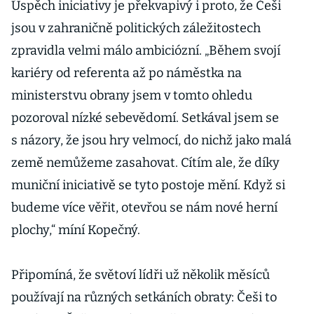
Úspěch iniciativy je překvapivý i proto, že Češi
jsou v zahraničně politických záležitostech
zpravidla velmi málo ambiciózní. „Během svojí
kariéry od referenta až po náměstka na
ministerstvu obrany jsem v tomto ohledu
pozoroval nízké sebevědomí. Setkával jsem se
s názory, že jsou hry velmocí, do nichž jako malá
země nemůžeme zasahovat. Cítím ale, že díky
muniční iniciativě se tyto postoje mění. Když si
budeme více věřit, otevřou se nám nové herní
plochy,“ míní Kopečný.
Připomíná, že světoví lídři už několik měsíců
používají na různých setkáních obraty: Češi to