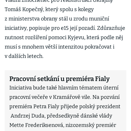
Vládní zmocněnec pro rekonstrukci Ukrajiny
Tomáš Kopečný, který spolu s kolegy
z ministerstva obrany stál u zrodu muniční
iniciativy, popisuje pro e15 její pozadí. Zdůrazňuje
nutnost rozšíření pomoci Kyjevu, která podle něj
musí s mnohem větší intenzitou pokračovat i
v dalších letech.
Pracovní setkání u premiéra Fialy
Iniciativa bude také hlavním tématem úterní
pracovní večeře v Kramářově vile. Na pozvání
premiéra Petra Fialy přijede polský prezident
Andrzej Duda, předsedkyně dánské vlády
Mette Frederiksenová, nizozemský premiér