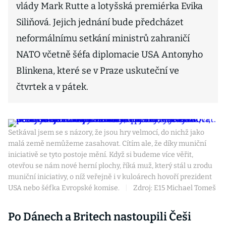
vlády Mark Rutte a lotyšská premiérka Evika
Siliňová. Jejich jednání bude předcházet
neformálnímu setkání ministrů zahraničí
NATO včetně šéfa diplomacie USA Antonyho
Blinkena, které se v Praze uskuteční ve
čtvrtek a v pátek.
Setkával jsem se s názory, že jsou hry velmocí, do nichž jako
malá země nemůžeme zasahovat. Cítím ale, že díky muniční
iniciativě se tyto postoje mění. Když si budeme více věřit,
otevřou se nám nové herní plochy, říká muž, který stál u zrodu
muniční iniciativy, o níž veřejně i v kuloárech hovoří prezident
USA nebo šéfka Evropské komise.
|
Zdroj: E15 Michael Tomeš
Po Dánech a Britech nastoupili Češi