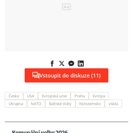
Vstoupit do diskuze (11)
Česko
USA
Evropská unie
Praha
Evropa
Ukrajina
NATO
Baltské státy
Nizozemsko
vláda
Komunální volby 2026