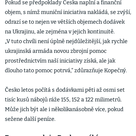
Pokud se předpoklady Česka naplní a finanční
objem, s nímž muniční iniciativa nakládá, se zvýší,
odrazí se to nejen ve větších objemech dodávek
na Ukrajinu, ale zejména v jejich kontinuitě.
„V tuto chvíli není úplně nejdůležitější, jak rychle
ukrajinská armáda novou zbrojní pomoc
prostřednictvím naší iniciativy získá, ale jak
dlouho tato pomoc potrvá,“ zdůrazňuje Kopečný.
Česko letos počítá s dodávkami pěti až osmi set
tisíc kusů nábojů ráže 155, 152 a 122 milimetrů.
Může jich být ale i několikanásobně více, pokud
sežene další peníze.