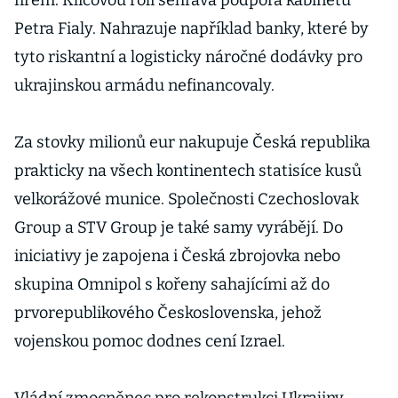
firem. Klíčovou roli sehrává podpora kabinetu
Petra Fialy. Nahrazuje například banky, které by
tyto riskantní a logisticky náročné dodávky pro
ukrajinskou armádu nefinancovaly.
Za stovky milionů eur nakupuje Česká republika
prakticky na všech kontinentech statisíce kusů
velkorážové munice. Společnosti Czechoslovak
Group a STV Group je také samy vyrábějí. Do
iniciativy je zapojena i Česká zbrojovka nebo
skupina Omnipol s kořeny sahajícími až do
prvorepublikového Československa, jehož
vojenskou pomoc dodnes cení Izrael.