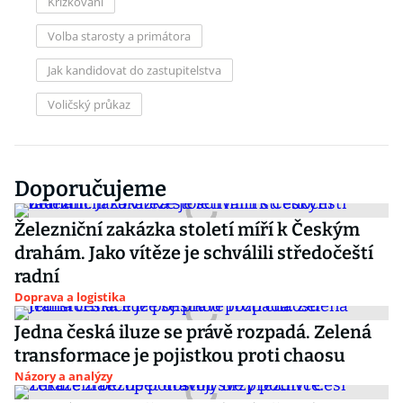
Křížkování
Volba starosty a primátora
Jak kandidovat do zastupitelstva
Voličský průkaz
Doporučujeme
Železniční zakázka století míří k Českým
drahám. Jako vítěze je schválili středočeští
radní
Doprava a logistika
Jedna česká iluze se právě rozpadá. Zelená
transformace je pojistkou proti chaosu
Názory a analýzy