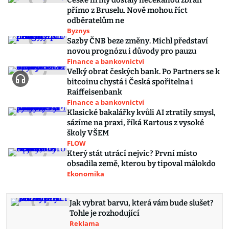
České firmy dostaly nečekanou zbraň
přímo z Bruselu. Nově mohou říct
odběratelům ne
Byznys
Sazby ČNB beze změny. Michl představí
novou prognózu i důvody pro pauzu
Finance a bankovnictví
Velký obrat českých bank. Po Partners se k
bitcoinu chystá i Česká spořitelna i
Raiffeisenbank
Finance a bankovnictví
Klasické bakalářky kvůli AI ztratily smysl,
sázíme na praxi, říká Kartous z vysoké
školy VŠEM
FLOW
Který stát utrácí nejvíc? První místo
obsadila země, kterou by tipoval málokdo
Ekonomika
Jak vybrat barvu, která vám bude slušet?
Tohle je rozhodující
Reklama