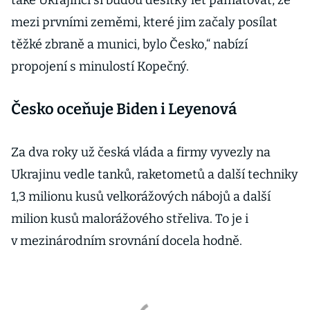
také Ukrajinci si budou desítky let pamatovat, že
mezi prvními zeměmi, které jim začaly posílat
těžké zbraně a munici, bylo Česko,“ nabízí
propojení s minulostí Kopečný.
Česko oceňuje Biden i Leyenová
Za dva roky už česká vláda a firmy vyvezly na
Ukrajinu vedle tanků, raketometů a další techniky
1,3 milionu kusů velkorážových nábojů a další
milion kusů malorážového střeliva. To je i
v mezinárodním srovnání docela hodně.