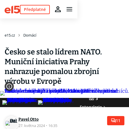
Předplatné
e15.cz
Domácí
Česko se stalo lídrem NATO.
Muniční iniciativa Prahy
nahrazuje pomalou zbrojní
výrobu v Evropě
3
Fotogalerie
Pavel Otto
11
27. května 2024
·
16:35