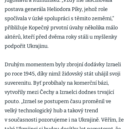
Jugoslávii a Rumunsku. „Vždy mě fascinovala
postava generála Heliodora Píky, jehož role
spočívala v úzké spolupráci s těmito zeměmi,“
přibližuje Kopečný prvotní úvahy několika málo
aktérů, kteří před dvěma roky stáli u myšlenky
podpořit Ukrajinu.
Druhým momentem byly zbrojní dodávky Izraeli
po roce 1945, díky nimž židovský stát uhájil svoji
suverenitu. Byť probíhaly na komerční bázi,
vytvořily mezi Čechy a Izraelci dodnes trvající
pouto. „Izrael se postupem času proměnil ve
velký technologický hub a takový trend
v současnosti pozorujeme i na Ukrajině. Věřím, že