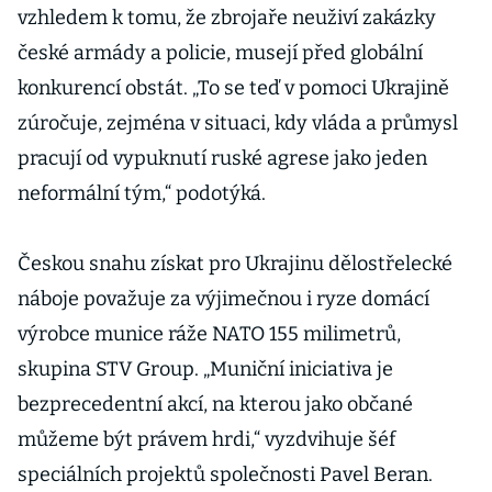
vzhledem k tomu, že zbrojaře neuživí zakázky
české armády a policie, musejí před globální
konkurencí obstát. „To se teď v pomoci Ukrajině
zúročuje, zejména v situaci, kdy vláda a průmysl
pracují od vypuknutí ruské agrese jako jeden
neformální tým,“ podotýká.
Českou snahu získat pro Ukrajinu dělostřelecké
náboje považuje za výjimečnou i ryze domácí
výrobce munice ráže NATO 155 milimetrů,
skupina STV Group. „Muniční iniciativa je
bezprecedentní akcí, na kterou jako občané
můžeme být právem hrdi,“ vyzdvihuje šéf
speciálních projektů společnosti Pavel Beran.