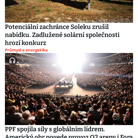
Potenciální zachránce Soleku zrušil
nabídku. Zadlužené solární společnosti
hrozí konkurz
Průmysl a energetika
PPF spojila síly s globálním lídrem.
Americký obr povede provoz O2 areny i Fora