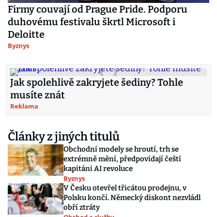
Firmy couvají od Prague Pride. Podporu
duhovému festivalu škrtl Microsoft i
Deloitte
Byznys
Jak spolehlivě zakryjete šediny? Tohle
musíte znát
Reklama
Články z jiných titulů
Obchodní modely se hroutí, trh se
extrémně mění, předpovídají čeští
kapitáni AI revoluce
Byznys
V Česku otevřel třicátou prodejnu, v
Polsku končí. Německý diskont nezvládl
obří ztráty