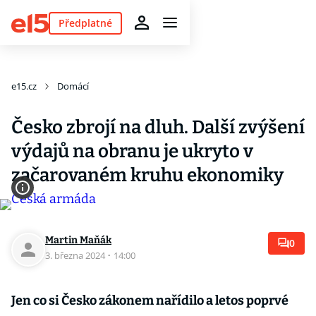
Předplatné
e15.cz
Domácí
Česko zbrojí na dluh. Další zvýšení
výdajů na obranu je ukryto v
začarovaném kruhu ekonomiky
Martin Maňák
0
3. března 2024
·
14:00
Jen co si Česko zákonem nařídilo a letos poprvé