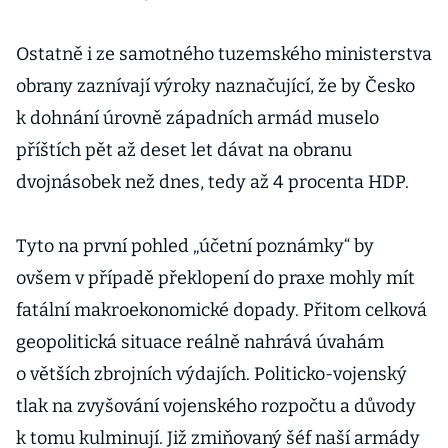
Ostatně i ze samotného tuzemského ministerstva
obrany zaznívají výroky naznačující, že by Česko
k dohnání úrovně západních armád muselo
příštích pět až deset let dávat na obranu
dvojnásobek než dnes, tedy až 4 procenta HDP.
Tyto na první pohled „účetní poznámky“ by
ovšem v případě překlopení do praxe mohly mít
fatální makroekonomické dopady. Přitom celková
geopolitická situace reálně nahrává úvahám
o větších zbrojních výdajích. Politicko-vojenský
tlak na zvyšování vojenského rozpočtu a důvody
k tomu kulminují. Již zmiňovaný šéf naší armády