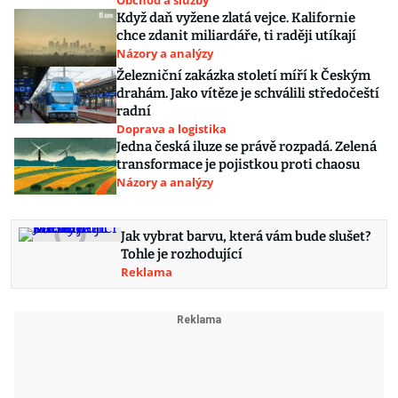
Obchod a služby
Když daň vyžene zlatá vejce. Kalifornie
chce zdanit miliardáře, ti raději utíkají
Názory a analýzy
Železniční zakázka století míří k Českým
drahám. Jako vítěze je schválili středočeští
radní
Doprava a logistika
Jedna česká iluze se právě rozpadá. Zelená
transformace je pojistkou proti chaosu
Názory a analýzy
Jak vybrat barvu, která vám bude slušet?
Tohle je rozhodující
Reklama