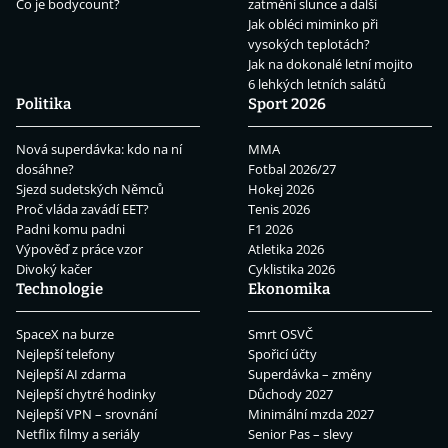
Co je bodycount?
zatmění slunce a další
Jak obléci miminko při
vysokých teplotách?
Jak na dokonalé letní mojito
6 lehkých letních salátů
Politika
Sport 2026
Nová superdávka: kdo na ní
MMA
dosáhne?
Fotbal 2026/27
Sjezd sudetských Němců
Hokej 2026
Proč vláda zavádí EET?
Tenis 2026
Padni komu padni
F1 2026
Výpověď z práce vzor
Atletika 2026
Divoký kačer
Cyklistika 2026
Technologie
Ekonomika
SpaceX na burze
Smrt OSVČ
Nejlepší telefony
Spořicí účty
Nejlepší AI zdarma
Superdávka – změny
Nejlepší chytré hodinky
Důchody 2027
Nejlepší VPN – srovnání
Minimální mzda 2027
Netflix filmy a seriály
Senior Pas – slevy