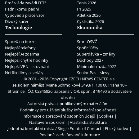
Proč vláda zavádí EET?
Tenis 2026
Padni komu padni
F1 2026
Výpověď z práce vzor
Atletika 2026
Divoký kačer
Cyklistika 2026
Technologie
Ekonomika
SpaceX na burze
Smrt OSVČ
Nejlepší telefony
Spořicí účty
Nejlepší AI zdarma
Superdávka – změny
Nejlepší chytré hodinky
Důchody 2027
Nejlepší VPN – srovnání
Minimální mzda 2027
Netflix filmy a seriály
Senior Pas – slevy
© 2001 - 2026 Copyright
CZECH NEWS CENTER a.s.
se sídlem náměstí Marie Schmolkové 3493/1, 100 00 Praha 10 -
Strašnice, IČO: 02346826, zapsána v OR, sp.zn. B 19490 a dodavatelé
obsahu
Autorská práva k publikovaným materiálům
Podmínky pro užívání služby informační společnosti
Informace o zpracování osobních údajů
Cookies
Nastavení soukromí
Vlastnická struktura
Jednotná kontaktní místa / Single Points of Contact
Etický kodex
Povinně zveřejňované informace