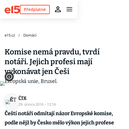
Předplatné
e15.cz
Domácí
Komise nemá pravdu, tvrdí
notáři. Jejich profesi mají
vykonávat jen Češi
ČTK
29. února 2016
·
12:16
Čeští notáři odmítají názor Evropské komise,
podle nějž by Česko mělo výkon jejich profese