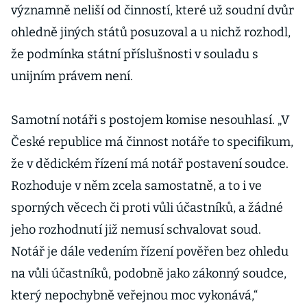
významně neliší od činností, které už soudní dvůr
ohledně jiných států posuzoval a u nichž rozhodl,
že podmínka státní příslušnosti v souladu s
unijním právem není.
Samotní notáři s postojem komise nesouhlasí. „V
České republice má činnost notáře to specifikum,
že v dědickém řízení má notář postavení soudce.
Rozhoduje v něm zcela samostatně, a to i ve
sporných věcech či proti vůli účastníků, a žádné
jeho rozhodnutí již nemusí schvalovat soud.
Notář je dále vedením řízení pověřen bez ohledu
na vůli účastníků, podobně jako zákonný soudce,
který nepochybně veřejnou moc vykonává,“