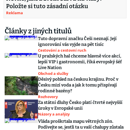
Položte si tuto zásadní otázku
Reklama
Články z jiných titulů
Tuto dopravní značku Češi neznají. Její
ignorování vás vyjde na pět tisíc
Cestování a cestovní ruch
U pražských hal chceme hlavně více akcí,
lepší VIP i gastronomii, říká evropský šéf
Live Nation
Obchod a služby
Děsivý pohled na českou krajinu. Proč v
Česku mizí voda a jak k tomu přispívají
rodinné bazény?
Rozhovory
Za státní dluhy Česko platí čtvrté nejvyšší
úroky v Evropské unii
Názory a analýzy
Vláda proškrtala mapu větrných zón.
Podívejte se, jestli ta u vaší chalupy zůstala