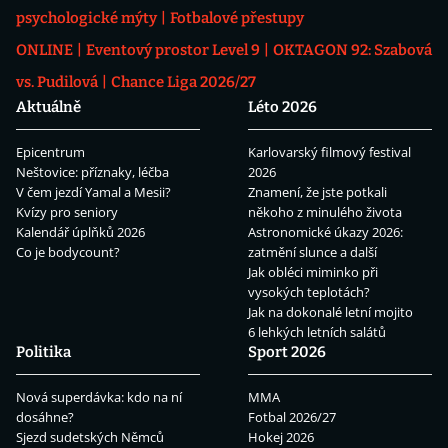
psychologické mýty
Fotbalové přestupy
ONLINE
Eventový prostor Level 9
OKTAGON 92: Szabová
vs. Pudilová
Chance Liga 2026/27
Aktuálně
Léto 2026
Epicentrum
Karlovarský filmový festival
Neštovice: příznaky, léčba
2026
V čem jezdí Yamal a Mesii?
Znamení, že jste potkali
Kvízy pro seniory
někoho z minulého života
Kalendář úplňků 2026
Astronomické úkazy 2026:
Co je bodycount?
zatmění slunce a další
Jak obléci miminko při
vysokých teplotách?
Jak na dokonalé letní mojito
6 lehkých letních salátů
Politika
Sport 2026
Nová superdávka: kdo na ní
MMA
dosáhne?
Fotbal 2026/27
Sjezd sudetských Němců
Hokej 2026