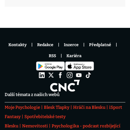
Kontakty
Redakce
Inzerce
Předplatné
RSS
Kariéra
Další témata z našich webů
Moje Psychologie
Blesk Tlapky
Hráči na Blesku
iSport
Fantasy
Spotřebitelské testy
Blesku
Nemovitosti
Psychologika - podcast rozbíjející