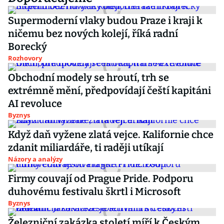
Supermoderní vlaky budou Praze i kraji k
ničemu bez nových kolejí, říká radní
Borecký
Rozhovory
Obchodní modely se hroutí, trh se
extrémně mění, předpovídají čeští kapitáni
AI revoluce
Byznys
Když daň vyžene zlatá vejce. Kalifornie chce
zdanit miliardáře, ti raději utíkají
Názory a analýzy
Firmy couvají od Prague Pride. Podporu
duhovému festivalu škrtl i Microsoft
Byznys
Železniční zakázka století míří k Českým