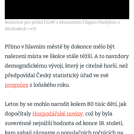
Rozhovor pro pořad FLOW s ekonomem Filipem Matějkou o
důchodech • e15
Přímo v hlavním městě by dokonce mělo být
nalezení místa ve školce stále těžší. A to navzdory
demografickému vývoji, který je citelně horší, než
předpovídal Český statistický úřad ve své
prognóze
z loňského roku.
Letos by se mohlo narodit kolem 80 tisíc dětí, jak
dopočítaly
Hospodářské noviny,
což by byla
suverénně nejnižší hodnota od konce 18. století,
kam sahají záznamy o populačních ročnících na