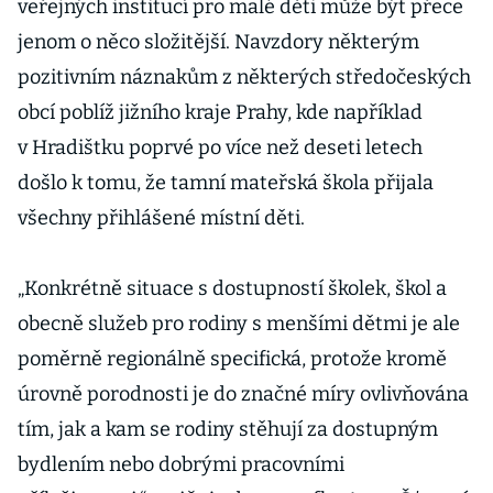
veřejných institucí pro malé děti může být přece
jenom o něco složitější. Navzdory některým
pozitivním náznakům z některých středočeských
obcí poblíž jižního kraje Prahy, kde například
v Hradištku poprvé po více než deseti letech
došlo k tomu, že tamní mateřská škola přijala
všechny přihlášené místní děti.
„Konkrétně situace s dostupností školek, škol a
obecně služeb pro rodiny s menšími dětmi je ale
poměrně regionálně specifická, protože kromě
úrovně porodnosti je do značné míry ovlivňována
tím, jak a kam se rodiny stěhují za dostupným
bydlením nebo dobrými pracovními