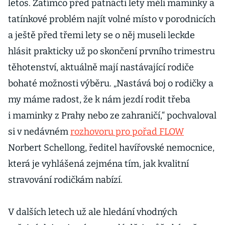
letos. Zatímco před patnácti lety měli maminky a
tatínkové problém najít volné místo v porodnicích
a ještě před třemi lety se o něj museli leckde
hlásit prakticky už po skončení prvního trimestru
těhotenství, aktuálně mají nastávající rodiče
bohaté možnosti výběru. „Nastává boj o rodičky a
my máme radost, že k nám jezdí rodit třeba
i maminky z Prahy nebo ze zahraničí,“ pochvaloval
si v nedávném
rozhovoru pro pořad FLOW
Norbert Schellong, ředitel havířovské nemocnice,
která je vyhlášená zejména tím, jak kvalitní
stravování rodičkám nabízí.
V dalších letech už ale hledání vhodných