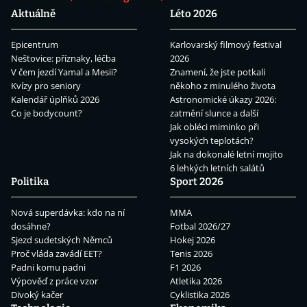
Aktuálně
Léto 2026
Epicentrum
Karlovarský filmový festival
Neštovice: příznaky, léčba
2026
V čem jezdí Yamal a Mesii?
Znamení, že jste potkali
Kvízy pro seniory
někoho z minulého života
Kalendář úplňků 2026
Astronomické úkazy 2026:
Co je bodycount?
zatmění slunce a další
Jak obléci miminko při
vysokých teplotách?
Jak na dokonalé letní mojito
6 lehkých letních salátů
Politika
Sport 2026
Nová superdávka: kdo na ní
MMA
dosáhne?
Fotbal 2026/27
Sjezd sudetských Němců
Hokej 2026
Proč vláda zavádí EET?
Tenis 2026
Padni komu padni
F1 2026
Výpověď z práce vzor
Atletika 2026
Divoký kačer
Cyklistika 2026