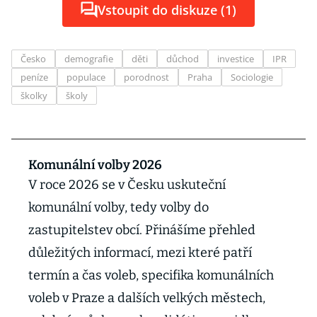
Vstoupit do diskuze (1)
Česko
demografie
děti
důchod
investice
IPR
peníze
populace
porodnost
Praha
Sociologie
školky
školy
Komunální volby 2026
V roce 2026 se v Česku uskuteční
komunální volby, tedy volby do
zastupitelstev obcí. Přinášíme přehled
důležitých informací, mezi které patří
termín a čas voleb, specifika komunálních
voleb v Praze a dalších velkých městech,