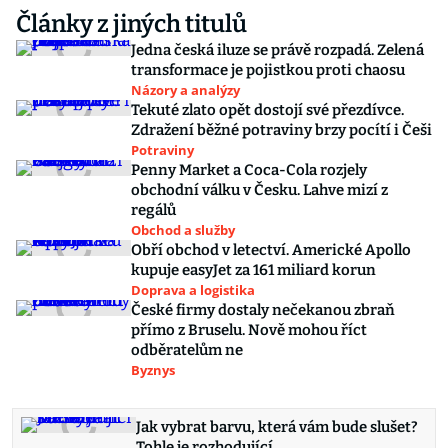
Články z jiných titulů
Jedna česká iluze se právě rozpadá. Zelená
transformace je pojistkou proti chaosu
Názory a analýzy
Tekuté zlato opět dostojí své přezdívce.
Zdražení běžné potraviny brzy pocítí i Češi
Potraviny
Penny Market a Coca-Cola rozjely
obchodní válku v Česku. Lahve mizí z
regálů
Obchod a služby
Obří obchod v letectví. Americké Apollo
kupuje easyJet za 161 miliard korun
Doprava a logistika
České firmy dostaly nečekanou zbraň
přímo z Bruselu. Nově mohou říct
odběratelům ne
Byznys
Jak vybrat barvu, která vám bude slušet?
Tohle je rozhodující