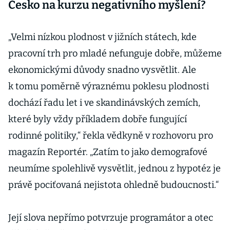
Česko na kurzu negativního myšlení?
„Velmi nízkou plodnost v jižních státech, kde
pracovní trh pro mladé nefunguje dobře, můžeme
ekonomickými důvody snadno vysvětlit. Ale
k tomu poměrně výraznému poklesu plodnosti
dochází řadu let i ve skandinávských zemích,
které byly vždy příkladem dobře fungující
rodinné politiky,“ řekla vědkyně v rozhovoru pro
magazín Reportér. „Zatím to jako demografové
neumíme spolehlivě vysvětlit, jednou z hypotéz je
právě pociťovaná nejistota ohledně budoucnosti.“
Její slova nepřímo potvrzuje programátor a otec