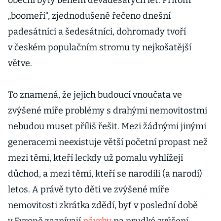
obecní byty během devadesátých let. Přitom
„boomeři“, zjednodušeně řečeno dnešní
padesátníci a šedesátníci, dohromady tvoří
v českém populačním stromu ty nejkošatější
větve.
To znamená, že jejich budoucí vnoučata ve
zvýšené míře problémy s drahými nemovitostmi
nebudou muset příliš řešit. Mezi žádnými jinými
generacemi neexistuje větší početní propast než
mezi těmi, kteří leckdy už pomalu vyhlížejí
důchod, a mezi těmi, kteří se narodili (a narodí)
letos. A právě tyto děti ve zvýšené míře
nemovitosti zkrátka zdědí, byť v poslední době