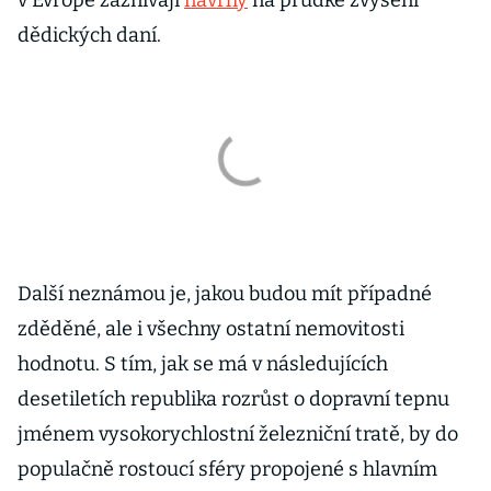
v Evropě zaznívají
návrhy
na prudké zvýšení
dědických daní.
Další neznámou je, jakou budou mít případné
zděděné, ale i všechny ostatní nemovitosti
hodnotu. S tím, jak se má v následujících
desetiletích republika rozrůst o dopravní tepnu
jménem vysokorychlostní železniční tratě, by do
populačně rostoucí sféry propojené s hlavním