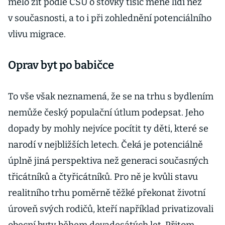
mělo žít podle ČSÚ o stovky tisíc méně lidí než
v současnosti, a to i při zohlednění potenciálního
vlivu migrace.
Oprav byt po babičce
To vše však neznamená, že se na trhu s bydlením
nemůže český populační útlum podepsat. Jeho
dopady by mohly nejvíce pocítit ty děti, které se
narodí v nejbližších letech. Čeká je potenciálně
úplně jiná perspektiva než generaci současných
třicátníků a čtyřicátníků. Pro ně je kvůli stavu
realitního trhu poměrně těžké překonat životní
úroveň svých rodičů, kteří například privatizovali