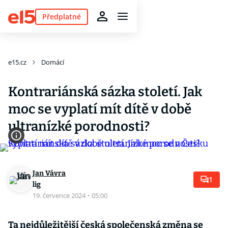
Předplatné
e15.cz
Domácí
Kontrariánská sázka století. Jak
moc se vyplatí mít dítě v době
ultranízké porodnosti?
Jan Vávra
1
lig
19. července 2024
·
05:00
Ta nejdůležitější česká společenská změna se