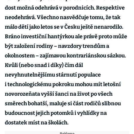
dost možná odehrává v porodnicích. Respektive
neodehrává. Všechno nasvědčuje tomu, že tak
málo dětí jako letos se v Česku ještě nenarodilo.
Bráno investiční hantýrkou ale právě proto může
být založení rodiny – navzdory trendům a
okolnostem – zajímavou kontrariánskou sázkou.
Kvůli (nebo snad i díky) čím dál
nevyhnutelnějšímu stárnutí populace
i technologickému pokroku mohou mít letošní
novorozeňata vyšší šanci na život po všech
směrech bohatší, maluje si část rodičů slibnou
budoucnost jejich potomků i vyhlídky na
dostatek míst na školách.