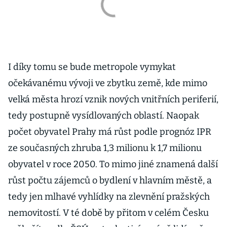
I díky tomu se bude metropole vymykat
očekávanému vývoji ve zbytku země, kde mimo
velká města hrozí vznik nových vnitřních periferií,
tedy postupně vysídlovaných oblastí. Naopak
počet obyvatel Prahy má růst podle prognóz IPR
ze současných zhruba 1,3 milionu k 1,7 milionu
obyvatel v roce 2050. To mimo jiné znamená další
růst počtu zájemců o bydlení v hlavním městě, a
tedy jen mlhavé vyhlídky na zlevnění pražských
nemovitostí. V té době by přitom v celém Česku