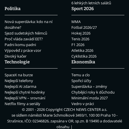
6 lehkých letních salátů
Politika
Sport 2026
Nová superdávka: kdo na ní
MMA
dosáhne?
Fotbal 2026/27
Sjezd sudetských Němců
Hokej 2026
Proč vláda zavádí EET?
Tenis 2026
Padni komu padni
F1 2026
Výpověď z práce vzor
Atletika 2026
Divoký kačer
Cyklistika 2026
Technologie
Ekonomika
SpaceX na burze
Temu a clo
Nejlepší telefony
Spořicí účty
Nejlepší AI zdarma
Superdávka – změny
Nejlepší chytré hodinky
Chybějící roky k důchodu
Nejlepší VPN – srovnání
Minimální mzda 2027
Netflix filmy a seriály
Vedro v práci
© 2001 - 2026 Copyright
CZECH NEWS CENTER a.s.
se sídlem náměstí Marie Schmolkové 3493/1, 100 00 Praha 10 -
Strašnice, IČO: 02346826, zapsána v OR, sp.zn. B 19490 a dodavatelé
obsahu