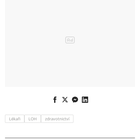
Lékaři
LOH
zdravotnictví