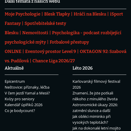
Další témata z našich webů
Moje Psychologie
Blesk Tlapky
Hráči na Blesku
iSport
Fantasy
Spotřebitelské testy
Blesku
Nemovitosti
Psychologika - podcast rozbíjející
psychologické mýty
Fotbalové přestupy
ONLINE
Eventový prostor Level 9
OKTAGON 92: Szabová
vs. Pudilová
Chance Liga 2026/27
Aktuálně
Léto 2026
Epicentrum
Karlovarský filmový festival
Neštovice: příznaky, léčba
2026
V čem jezdí Yamal a Mesii?
Znamení, že jste potkali
Kvízy pro seniory
někoho z minulého života
Kalendář úplňků 2026
Astronomické úkazy 2026:
Co je bodycount?
zatmění slunce a další
Jak obléci miminko při
vysokých teplotách?
Jak na dokonalé letní mojito