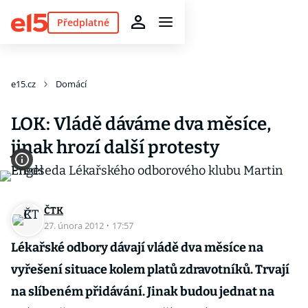
Předplatné
e15.cz
Domácí
LOK: Vládě dáváme dva měsíce,
jinak hrozí další protesty
ČTK
27. února 2012
·
17:57
Lékařské odbory dávají vládě dva měsíce na
vyřešení situace kolem platů zdravotníků. Trvají
na slíbeném přidávání. Jinak budou jednat na