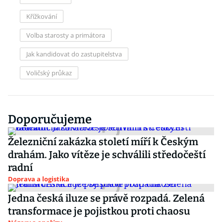
Křížkování
Volba starosty a primátora
Jak kandidovat do zastupitelstva
Voličský průkaz
Doporučujeme
Železniční zakázka století míří k Českým
drahám. Jako vítěze je schválili středočeští
radní
Doprava a logistika
Jedna česká iluze se právě rozpadá. Zelená
transformace je pojistkou proti chaosu