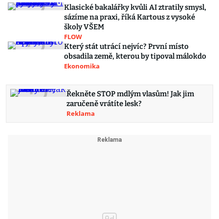
Klasické bakalářky kvůli AI ztratily smysl,
sázíme na praxi, říká Kartous z vysoké
školy VŠEM
FLOW
Který stát utrácí nejvíc? První místo
obsadila země, kterou by tipoval málokdo
Ekonomika
Řekněte STOP mdlým vlasům! Jak jim
zaručeně vrátíte lesk?
Reklama