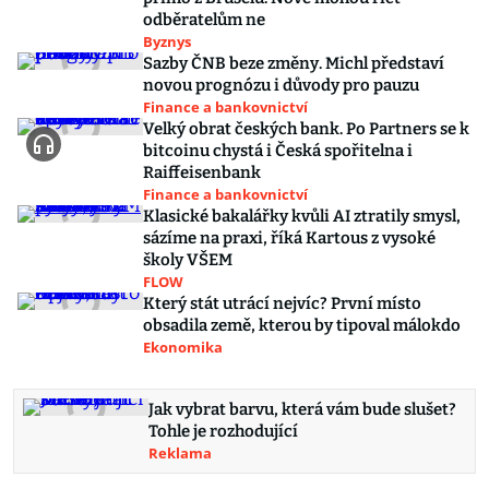
odběratelům ne
Byznys
Sazby ČNB beze změny. Michl představí
novou prognózu i důvody pro pauzu
Finance a bankovnictví
Velký obrat českých bank. Po Partners se k
bitcoinu chystá i Česká spořitelna i
Raiffeisenbank
Finance a bankovnictví
Klasické bakalářky kvůli AI ztratily smysl,
sázíme na praxi, říká Kartous z vysoké
školy VŠEM
FLOW
Který stát utrácí nejvíc? První místo
obsadila země, kterou by tipoval málokdo
Ekonomika
Jak vybrat barvu, která vám bude slušet?
Tohle je rozhodující
Reklama