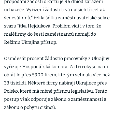
propodání žádosti o kartu je 96 dníod zařazení
uchazeče. Vyřízení žádosti trvá dalších třicet až
šedesát dnů,“ řekla šéfka zaměstnavatelské sekce
svazu Jitka Hejduková. Problém vidí i v tom, že
maléfirmy do šesti zaměstnanců nemají do
Režimu Ukrajina přístup.
Osmdesát procent žádostío pracovníky z Ukrajiny
vyřizuje Hospodářská komora. Za tři rokyse na ni
obrátilo přes 5900 firem, kterým sehnala více než
33 tisíclidí. Některé firmy nabírají Ukrajince přes
Polsko, které má méně přísnou legislativu. Tento
postup však odporuje zákonu o zaměstnanosti a
zákonu o pobytu cizinců.