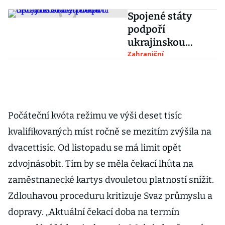
Spojené státy
podpoří
ukrajinskou
armádu
Zahraniční
čtvrtmiliardou
dolarů
Počáteční kvóta režimu ve výši deset tisíc
kvalifikovaných míst ročně se mezitím zvýšila na
dvacettisíc. Od listopadu se má limit opět
zdvojnásobit. Tím by se měla čekací lhůta na
zaměstnanecké kartys dvouletou platností snížit.
Zdlouhavou proceduru kritizuje Svaz průmyslu a
dopravy. „Aktuální čekací doba na termín