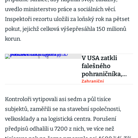
uvedlo ministerstvo práce a sociálních věcí.
Inspektoři rezortu uložili za loňský rok na pětset
pokut, jejichž celková výšepřesáhla 150 milionů
korun.
V USA zatkli
falešného
pohraničníka,
který zastavoval
Zahraniční
migranty z
Mexika
Kontroloři vytipovali asi sedm a půl tisíce
subjektů, zaměřili se na stavební společnosti,
velkosklady a na logistická centra. Porušení
předpisů odhalili u 7200 z nich, ve více než