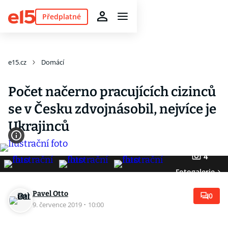
Předplatné
e15.cz
Domácí
Počet načerno pracujících cizinců
se v Česku zdvojnásobil, nejvíce je
Ukrajinců
4
Fotogalerie
Pavel Otto
0
9. července 2019
·
10:00