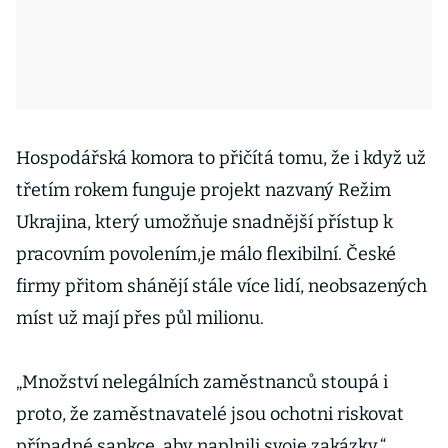
Hospodářská komora to přičítá tomu, že i když už
třetím rokem funguje projekt nazvaný Režim
Ukrajina, který umožňuje snadnější přístup k
pracovním povolením,je málo flexibilní. České
firmy přitom shánějí stále více lidí, neobsazených
míst už mají přes půl milionu.
„Množství nelegálních zaměstnanců stoupá i
proto, že zaměstnavatelé jsou ochotni riskovat
případné sankce, aby naplnili svoje zakázky,“