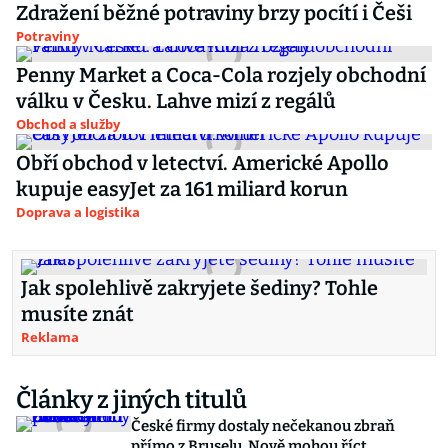
Zdražení běžné potraviny brzy pocítí i Češi
Potraviny
Penny Market a Coca-Cola rozjely obchodní
válku v Česku. Lahve mizí z regálů
Obchod a služby
Obří obchod v letectví. Americké Apollo
kupuje easyJet za 161 miliard korun
Doprava a logistika
Jak spolehlivě zakryjete šediny? Tohle
musíte znát
Reklama
Články z jiných titulů
České firmy dostaly nečekanou zbraň
přímo z Bruselu. Nově mohou říct