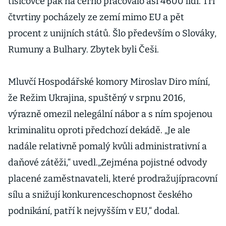
tisícovce pak na černo pracovalo asi 4600 lidí. Tři
čtvrtiny pocházely ze zemí mimo EU a pět
procent z unijních států. Šlo především o Slováky,
Rumuny a Bulhary. Zbytek byli Češi.
Mluvčí Hospodářské komory Miroslav Diro míní,
že Režim Ukrajina, spuštěný v srpnu 2016,
výrazně omezil nelegální nábor a s ním spojenou
kriminalitu oproti předchozí dekádě. „Je ale
nadále relativně pomalý kvůli administrativní a
daňové zátěži,“ uvedl.„Zejména pojistné odvody
placené zaměstnavateli, které prodražujípracovní
sílu a snižují konkurenceschopnost českého
podnikání, patří k nejvyšším v EU,“ dodal.