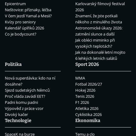
Epicentrum
Karlovarský filmový festival
Neštovice: příznaky, léčba
2026
V čem jezdí Yamal a Mesii?
Znamení, že jste potkali
Kvízy pro seniory
někoho z minulého života
Kalendář úplňků 2026
Astronomické úkazy 2026:
Co je bodycount?
zatmění slunce a další
Jak obléci miminko při
vysokých teplotách?
Jak na dokonalé letní mojito
6 lehkých letních salátů
Politika
Sport 2026
Nová superdávka: kdo na ní
MMA
dosáhne?
Fotbal 2026/27
Sjezd sudetských Němců
Hokej 2026
Proč vláda zavádí EET?
Tenis 2026
Padni komu padni
F1 2026
Výpověď z práce vzor
Atletika 2026
Divoký kačer
Cyklistika 2026
Technologie
Ekonomika
SpaceX na burze
Temu a clo