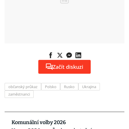
Začít diskuzi
občanský průkaz
Polsko
Rusko
Ukrajina
zaměstnanci
Komunální volby 2026