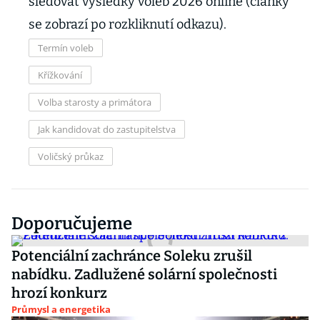
sledovat výsledky voleb 2026 online (články
se zobrazí po rozkliknutí odkazu).
Termín voleb
Křížkování
Volba starosty a primátora
Jak kandidovat do zastupitelstva
Voličský průkaz
Doporučujeme
Potenciální zachránce Soleku zrušil
nabídku. Zadlužené solární společnosti
hrozí konkurz
Průmysl a energetika