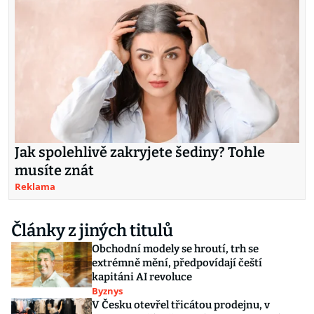
Jak spolehlivě zakryjete šediny? Tohle
musíte znát
Reklama
Články z jiných titulů
Obchodní modely se hroutí, trh se
extrémně mění, předpovídají čeští
kapitáni AI revoluce
Byznys
V Česku otevřel třicátou prodejnu, v