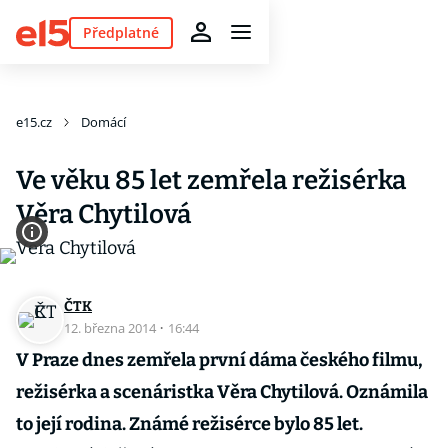
Předplatné
e15.cz
Domácí
Ve věku 85 let zemřela režisérka
Věra Chytilová
ČTK
12. března 2014
·
16:44
V Praze dnes zemřela první dáma českého filmu,
režisérka a scenáristka Věra Chytilová. Oznámila
to její rodina. Známé režisérce bylo 85 let.