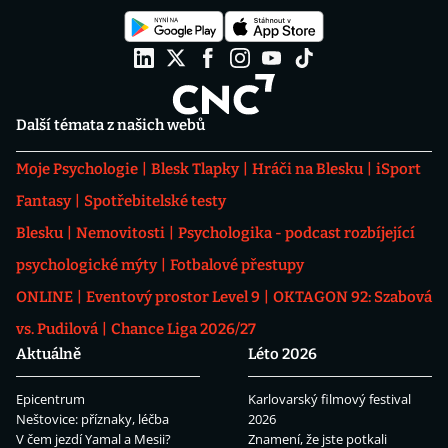
Další témata z našich webů
Moje Psychologie
Blesk Tlapky
Hráči na Blesku
iSport
Fantasy
Spotřebitelské testy
Blesku
Nemovitosti
Psychologika - podcast rozbíjející
psychologické mýty
Fotbalové přestupy
ONLINE
Eventový prostor Level 9
OKTAGON 92: Szabová
vs. Pudilová
Chance Liga 2026/27
Aktuálně
Léto 2026
Epicentrum
Karlovarský filmový festival
Neštovice: příznaky, léčba
2026
V čem jezdí Yamal a Mesii?
Znamení, že jste potkali