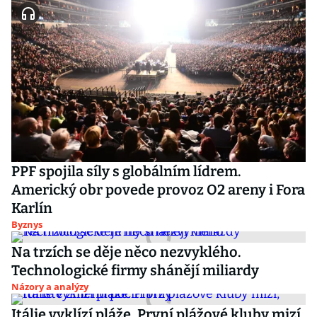
PPF spojila síly s globálním lídrem.
Americký obr povede provoz O2 areny i Fora
Karlín
Byznys
Na trzích se děje něco nezvyklého.
Technologické firmy shánějí miliardy
Názory a analýzy
Itálie vyklízí pláže. První plážové kluby mizí,