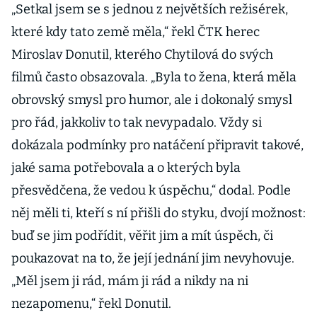
„Setkal jsem se s jednou z největších režisérek,
které kdy tato země měla,“ řekl ČTK herec
Miroslav Donutil, kterého Chytilová do svých
filmů často obsazovala. „Byla to žena, která měla
obrovský smysl pro humor, ale i dokonalý smysl
pro řád, jakkoliv to tak nevypadalo. Vždy si
dokázala podmínky pro natáčení připravit takové,
jaké sama potřebovala a o kterých byla
přesvědčena, že vedou k úspěchu,“ dodal. Podle
něj měli ti, kteří s ní přišli do styku, dvojí možnost:
buď se jim podřídit, věřit jim a mít úspěch, či
poukazovat na to, že její jednání jim nevyhovuje.
„Měl jsem ji rád, mám ji rád a nikdy na ni
nezapomenu,“ řekl Donutil.