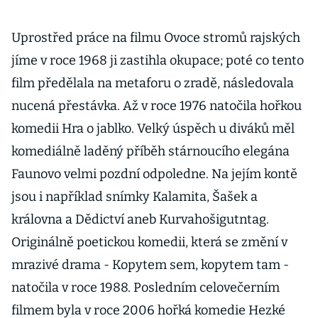
Uprostřed práce na filmu Ovoce stromů rajských
jíme v roce 1968 ji zastihla okupace; poté co tento
film předělala na metaforu o zradě, následovala
nucená přestávka. Až v roce 1976 natočila hořkou
komedii Hra o jablko. Velký úspěch u diváků měl
komediálně laděný příběh stárnoucího elegána
Faunovo velmi pozdní odpoledne. Na jejím kontě
jsou i například snímky Kalamita, Šašek a
královna a Dědictví aneb Kurvahošigutntag.
Originálně poetickou komedii, která se změní v
mrazivé drama - Kopytem sem, kopytem tam -
natočila v roce 1988. Posledním celovečerním
filmem byla v roce 2006 hořká komedie Hezké