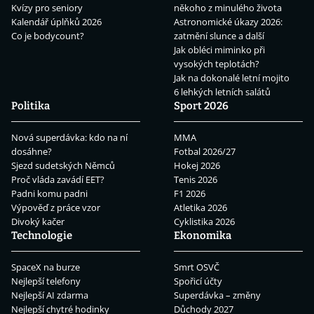
Kvízy pro seniory
někoho z minulého života
Kalendář úplňků 2026
Astronomické úkazy 2026:
Co je bodycount?
zatmění slunce a další
Jak obléci miminko při
vysokých teplotách?
Jak na dokonalé letní mojito
6 lehkých letních salátů
Politika
Sport 2026
Nová superdávka: kdo na ní
MMA
dosáhne?
Fotbal 2026/27
Sjezd sudetských Němců
Hokej 2026
Proč vláda zavádí EET?
Tenis 2026
Padni komu padni
F1 2026
Výpověď z práce vzor
Atletika 2026
Divoký kačer
Cyklistika 2026
Technologie
Ekonomika
SpaceX na burze
Smrt OSVČ
Nejlepší telefony
Spořicí účty
Nejlepší AI zdarma
Superdávka – změny
Nejlepší chytré hodinky
Důchody 2027