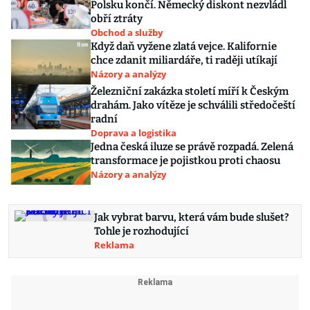
Polsku končí. Německý diskont nezvládl
obří ztráty
Obchod a služby
Když daň vyžene zlatá vejce. Kalifornie
chce zdanit miliardáře, ti raději utíkají
Názory a analýzy
Železniční zakázka století míří k Českým
drahám. Jako vítěze je schválili středočeští
radní
Doprava a logistika
Jedna česká iluze se právě rozpadá. Zelená
transformace je pojistkou proti chaosu
Názory a analýzy
Jak vybrat barvu, která vám bude slušet?
Tohle je rozhodující
Reklama