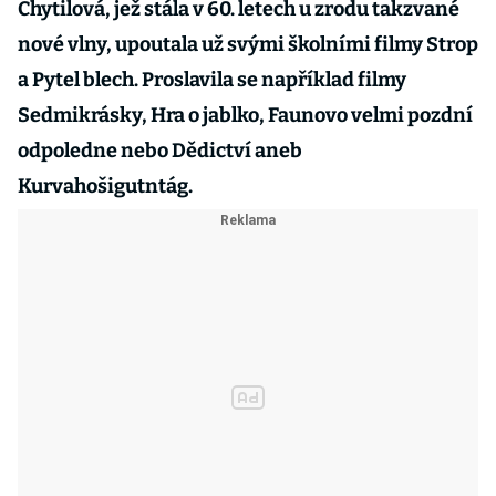
Chytilová, jež stála v 60. letech u zrodu takzvané
nové vlny, upoutala už svými školními filmy Strop
a Pytel blech. Proslavila se například filmy
Sedmikrásky, Hra o jablko, Faunovo velmi pozdní
odpoledne nebo Dědictví aneb
Kurvahošigutntág.