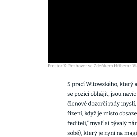
Prostor X: Rozhovor se Zdeňkem Hřibem • V
S prací Witowského, který av
se pozici obhájit, jsou navíc
členové dozorčí rady myslí,
řízení, když je místo obsa
řediteli,“ myslí si bývalý
sobě), který je nyní na magi