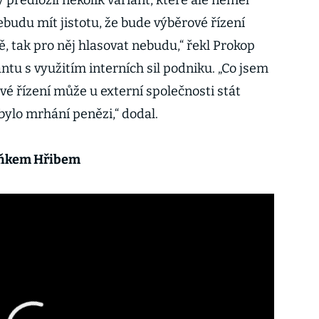
předložil několik variant, které ale neměl
budu mít jistotu, že bude výběrové řízení
, tak pro něj hlasovat nebudu,“ řekl Prokop
antu s využitím interních sil podniku. „Co jsem
vé řízení může u externí společnosti stát
 bylo mrhání penězi,“ dodal.
deňkem Hřibem