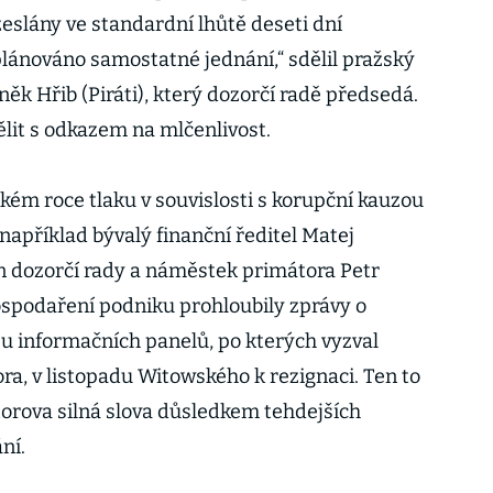
eslány ve standardní lhůtě deseti dní
lánováno samostatné jednání,“ sdělil pražský
k Hřib (Piráti), který dozorčí radě předsedá.
ělit s odkazem na mlčenlivost.
ském roce tlaku v souvislosti s korupční kauzou
 například bývalý finanční ředitel Matej
n dozorčí rady a náměstek primátora Petr
spodaření podniku prohloubily zprávy o
informačních panelů, po kterých vyzval
ora, v listopadu Witowského k rezignaci. Ten to
torova silná slova důsledkem tehdejších
ní.