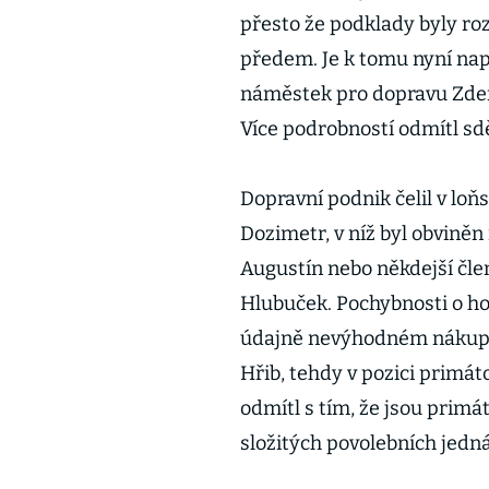
přesto že podklady byly roz
předem. Je k tomu nyní nap
náměstek pro dopravu Zdeně
Více podrobností odmítl sd
Dopravní podnik čelil v loň
Dozimetr, v níž byl obviněn
Augustín nebo někdejší čle
Hlubuček. Pochybnosti o ho
údajně nevýhodném nákupu 
Hřib, tehdy v pozici primát
odmítl s tím, že jsou primá
složitých povolebních jedná