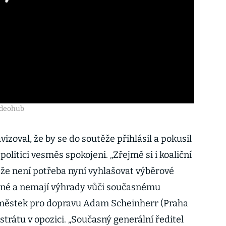
ideohub
izoval, že by se do soutěže přihlásil a pokusil
 politici vesměs spokojeni. „Zřejmě si i koaliční
 že není potřeba nyní vyhlašovat výběrové
zené a nemají výhrady vůči současnému
 náměstek pro dopravu Adam Scheinherr (Praha
strátu v opozici. „Současný generální ředitel