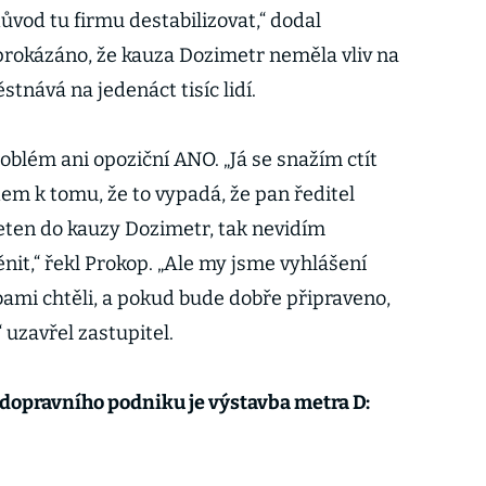
ůvod tu firmu destabilizovat,“ dodal
 prokázáno, že kauza Dozimetr neměla vliv na
tnává na jedenáct tisíc lidí.
lém ani opoziční ANO. „Já se snažím ctít
em k tomu, že to vypadá, že pan ředitel
eten do kauzy Dozimetr, tak nevidím
it,“ řekl Prokop. „Ale my jsme vyhlášení
bami chtěli, a pokud bude dobře připraveno,
 uzavřel zastupitel.
dopravního podniku je výstavba metra D: