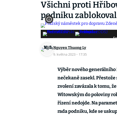
Všichni proti Hřibo
podniku zablokovali
Fo
Nguyen Thuong Ly
9. května 2023
·
17:35
Výběr nového generálního 
nečekaně zasekl. Přestože
zvolení zavázala k tomu, ž
Witowským do poloviny roku
řízení nedojde. Na parame
rada podniku, kde se uskup