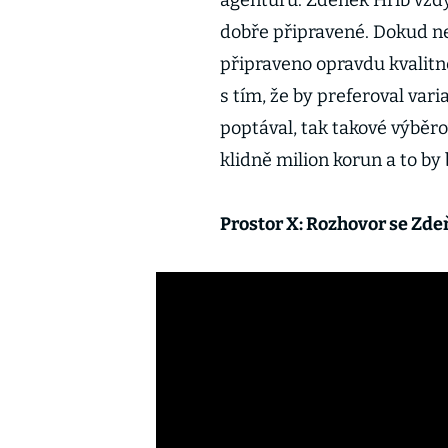
agenturu. Zdeněk Hřib vždy 
dobře připravené. Dokud ne
připraveno opravdu kvalitně
s tím, že by preferoval vari
poptával, tak takové výběro
klidně milion korun a to by
Prostor X: Rozhovor se Z