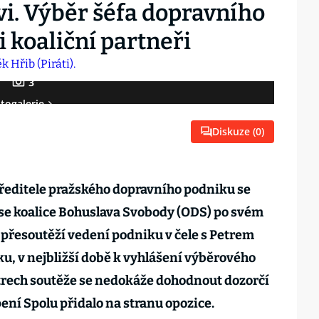
vi. Výběr šéfa dopravního
 koaliční partneři
3
togalerie
Diskuze (
0
)
ředitele pražského dopravního podniku se
 se koalice Bohuslava Svobody (ODS) po svém
e přesoutěží vedení podniku v čele s Petrem
, v nejbližší době k vyhlášení výběrového
trech soutěže se nedokáže dohodnout dozorčí
ení Spolu přidalo na stranu opozice.