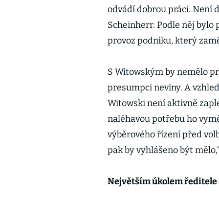
odvádí dobrou práci. Není d
Scheinherr. Podle něj bylo
provoz podniku, který zaměs
S Witowským by nemělo prob
presumpci neviny. A vzhled
Witowski není aktivně zapl
naléhavou potřebu ho vyměn
výběrového řízení před vol
pak by vyhlášeno být mělo,“
Největším úkolem ředitele 