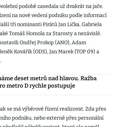
ovolební podobě zasedala už dvakrát na jaře.
ízení na nové vedení podniku podle informací
alší tři nominanti Pirátů Jan Lička, Gabriela
 také Tomáš Homola za Starosty a nezávislé.
 postavili Ondřej Prokop (ANO), Adam
deněk Kovářík (ODS), Jan Marek (TOP 09) a
.
máme deset metrů nad hlavou. Ražba
ro metro D rychle postupuje
ak se má výběrové řízení realizovat. Zda přes
ního podniku, nebo externě přes personální