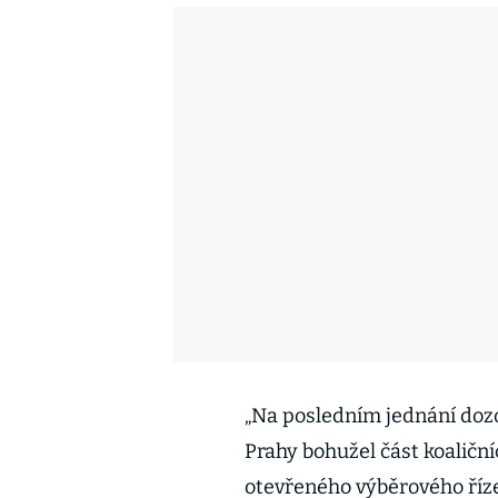
„Na posledním jednání doz
Prahy bohužel část koaličn
otevřeného výběrového říze