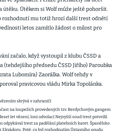
na útěku. Útěkem si Wolf může ještě pohoršit.
rozhodnutí mu totiž hrozí další trest odnětí
edlnosti letos zamítlo žádost o milost pro
vání začalo, když vystoupil z klubu ČSSD a
a (tehdejšího předsedu ČSSD Jiřího) Paroubka
krata Lubomíra) Zaorálka. Wolf tehdy v
poroval pravicovou vládu Mirka Topolánka.
vězením skrývá v zahraničí
 účast na loupežích provedených tzv. Berdychovým gangem
set let vězení, loni odvolací Nejvyšší soud trest potvrdil.
i odpykával trest za padělání platebních karet. Španělsko
z Ekvádoru. Poté, co byl rozhodnutím Ústavního soudu