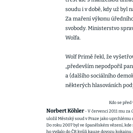
soudu i v době, kdy už byl 
Za maření výkonu úředního 
svobody. Ministerstvo sprav
Wolfa.
Wolf Primě řekl, že vyšetřo
„především nepodpořil pan
a (dalšího sociálního demo
některých hlasováních pod
Kdo se před 
Norbert Köhler
- V červenci 2011 mu za
uložil Městský soud v Praze jako uprchlému de
Do roku 2007 byl ve španělském vězení, kde s
ho vydalo do ČR kvůli kauze dovozu kokainu 