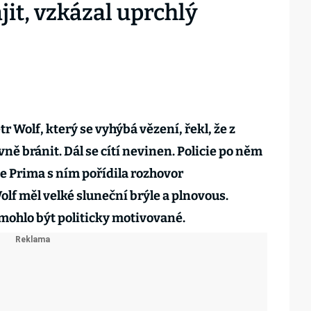
jit, vzkázal uprchlý
r Wolf, který se vyhýbá vězení, řekl, že z
ně bránit. Dál se cítí nevinen. Policie po něm
ze Prima s ním pořídila rozhovor
lf měl velké sluneční brýle a plnovous.
 mohlo být politicky motivované.