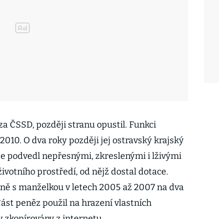
a ČSSD, později stranu opustil. Funkci
2010. O dva roky později jej ostravský krajský
že podvedl nepřesnými, zkreslenými i lživými
votního prostředí, od nějž dostal dotace.
ečně s manželkou v letech 2005 až 2007 na dva
Část peněz použil na hrazení vlastních
y zkopírovány z internetu.