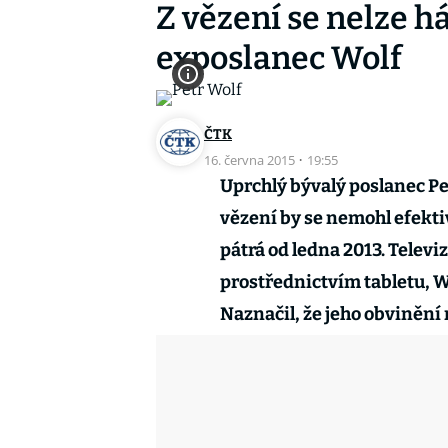
Z vězení se nelze há
exposlanec Wolf
ČTK
16. června 2015
·
19:55
Uprchlý bývalý poslanec Pet
vězení by se nemohl efektiv
pátrá od ledna 2013. Televi
prostřednictvím tabletu, Wo
Naznačil, že jeho obvinění