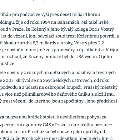
 stíhán pro podvod ve výši přes deset miliard korun
ngu, žije od roku 1994 na Bahamách. Má také irské
oud v Praze, že Kožený a jeho bývalý kolega Boris Vostrý
 let do vězení, loni odvolací soud trest Koženému potvrdil a
t škodu zhruba 8,3 miliardy a úroky, Vostrý přes 2,2
de je obviněn mimo jiné ze zpronevěry a úplatkářství. V říjnu
ní rozhodl, že Kožený nemůže být do USA vydán. O jeho
justice.
ele obvinily z různých majetkových a násilných trestných
oce 2005. Skrýval se na Seychelských ostrovech, od roku
o podvodu a z účasti na ozbrojené loupeži. Pražský městský
m z více než půlmiliardového daňového úniku a uložil mu,
trest vězení, do kterého jsou započítány i jeho předchozí
a takzvanou krádež století k devítiletému pobytu za
zpečnostní agentury G4S v Praze a na začátku prosince
lionů korun. Procházka byl souzen jako uprchlý, od
ík Právo, že Procházka je mezi desítkou hledaných, která