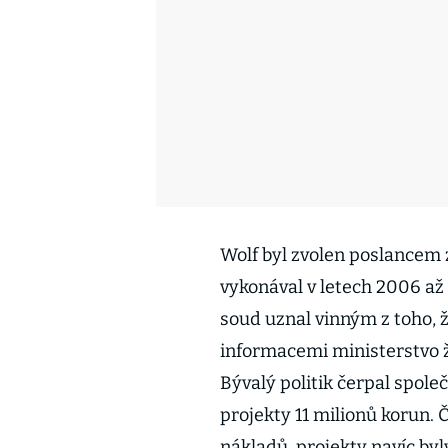
Wolf byl zvolen poslancem z
vykonával v letech 2006 až 
soud uznal vinným z toho, 
informacemi ministerstvo ži
Bývalý politik čerpal spol
projekty 11 milionů korun. 
nákladů, projekty navíc byl