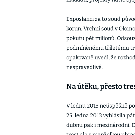
Exposlanci za to soud původ
korun, Vrchní soud v Olomouc
pokutu pět milionů. Odsouz
podmíněnému tříletému tres
opakovaně uvedl, že rozho
nespravedlivé.
Na útěku, přesto tres
V lednu 2013 neúspěšně pož
25. ledna 2013 vyhlásila pá
dubnu pak i mezinárodní. D
trest ale s manželkou uhrad