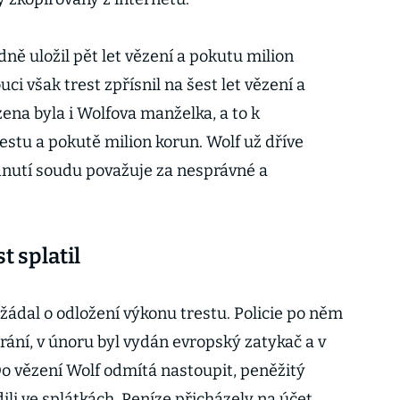
ně uložil pět let vězení a pokutu milion
i však trest zpřísnil na šest let vězení a
ena byla i Wolfova manželka, a to k
tu a pokutě milion korun. Wolf už dříve
dnutí soudu považuje za nesprávné a
t splatil
ádal o odložení výkonu trestu. Policie po něm
trání, v únoru byl vydán evropský zatykač a v
o vězení Wolf odmítá nastoupit, peněžitý
ili ve splátkách. Peníze přicházely na účet