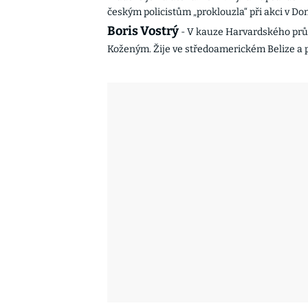
českým policistům „proklouzla“ při akci v D
Boris Vostrý
- V kauze Harvardského prů
Koženým. Žije ve středoamerickém Belize a p