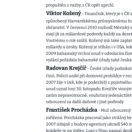
propuštěn z vazby, z ČR opět uprchl.
Viktor Kožený
- Finančník, který je v ČR
způsobený Harvardskému průmyslovému holdi
občanství. V červenci 2010 rozhodl Městský s
mají jít za miliardové podvody každý na deset
Vostrému o rok snížil. Kožený má také zaplati
miliardy a úroky. Kožený je stíhán i v USA, k
2009 bahamský vrchní soud v odvolacím říze
vydání požádala bahamské úřady také česká 
Radovan Krejčíř
- České úřady podnikat
činů. Policii unikl při domovní prohlídce v r
2007 žije v JAR, kde je podezřelý z pojistnéh
soud uznal loni 30. listopadu Krejčíře vinný
zatím nepravomocně, souhrnný jedenáctiletý 
odsouzení za další daňové i jiné podvody.
František Procházka
- Muž odsouzený z
mřížemi. Procházka pracoval jako strážný be
2007 údajně z budovy agentury ukradl 540 mi
krádeže je na útěku. Loni v říjnu napsal den