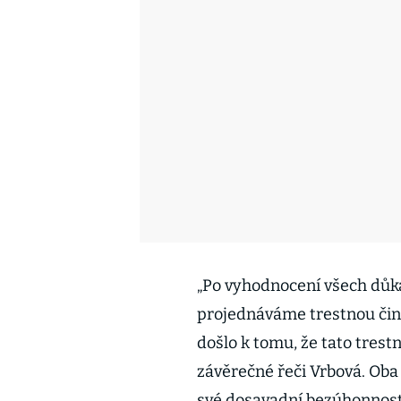
„Po vyhodnocení všech důka
projednáváme trestnou čin
došlo k tomu, že tato trestn
závěrečné řeči Vrbová. Oba 
své dosavadní bezúhonnosti