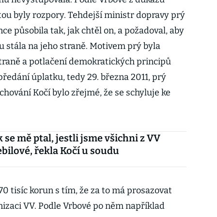
tou byly rozpory. Tehdejší ministr dopravy prý
ce působila tak, jak chtěl on, a požadoval, aby
u stála na jeho straně. Motivem prý byla
straně a potlačení demokratických principů
ředání úplatku, tedy 29. března 2011, prý
 chování Kočí bylo zřejmé, že se schyluje ke
 se mě ptal, jestli jsme všichni z VV
ebilové, řekla Kočí u soudu
70 tisíc korun s tím, že za to má prosazovat
nizaci VV. Podle Vrbové po něm například