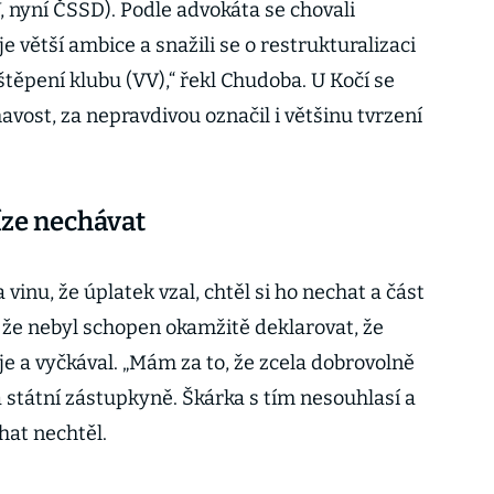
, nyní ČSSD). Podle advokáta se chovali
e větší ambice a snažili se o restrukturalizaci
zštěpení klubu (VV),“ řekl Chudoba. U Kočí se
havost, za nepravdivou označil i většinu tvrzení
íze nechávat
vinu, že úplatek vzal, chtěl si ho nechat a část
, že nebyl schopen okamžitě deklarovat, že
je a vyčkával. „Mám za to, že zcela dobrovolně
la státní zástupkyně. Škárka s tím nesouhlasí a
chat nechtěl.