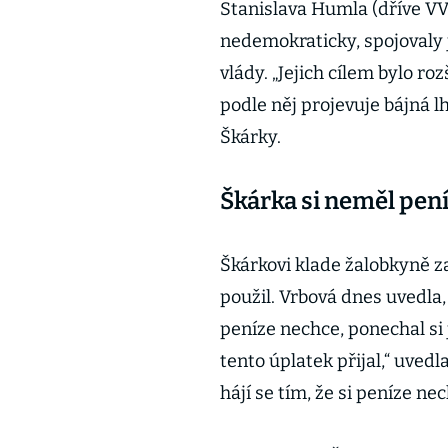
Stanislava Humla (dříve VV
nedemokraticky, spojovaly j
vlády. „Jejich cílem bylo ro
podle něj projevuje bájná l
Škárky.
Škárka si neměl pen
Škárkovi klade žalobkyně za 
použil. Vrbová dnes uvedla
peníze nechce, ponechal si 
tento úplatek přijal,“ uved
hájí se tím, že si peníze ne