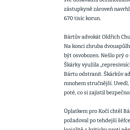
zástupkyně zároveň navrhla
670 tisíc korun.
Bártův advokát Oldřich Chu
Na konci zhruba dvouapůlho
být osvobozen. Nešlo prý o 
Škárky využila „represivníc
Bártu odstranit. Škárkův a
mnohem stručnější. Uvedl, ž
poté, co si zajistil bezpečno
Úplatkem pro Kočí chtěl Bárt
požadoval po tehdejší šéfc
loajalitě a kriticky proti 