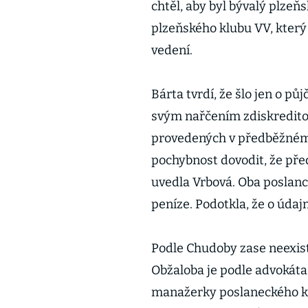
chtěl, aby byl bývalý plzeň
plzeňského klubu VV, který
vedení.
Bárta tvrdí, že šlo jen o půj
svým nařčením zdiskreditov
provedených v předběžném ř
pochybnost dovodit, že pře
uvedla Vrbová. Oba poslanc
peníze. Podotkla, že o údaj
Podle Chudoby zase neexist
Obžaloba je podle advokáta 
manažerky poslaneckého kl