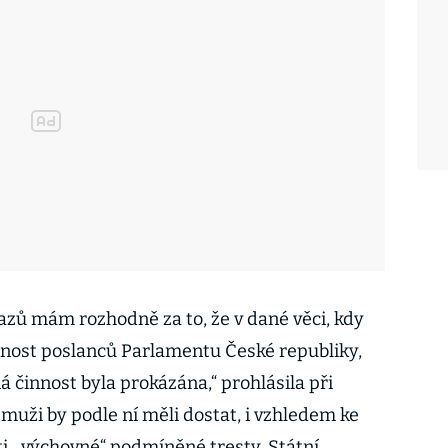
zů mám rozhodně za to, že v dané věci, kdy
nost poslanců Parlamentu České republiky,
á činnost byla prokázána,“ prohlásila při
muži by podle ní měli dostat, i vzhledem ke
, „výchovné“ podmíněné tresty. Státní