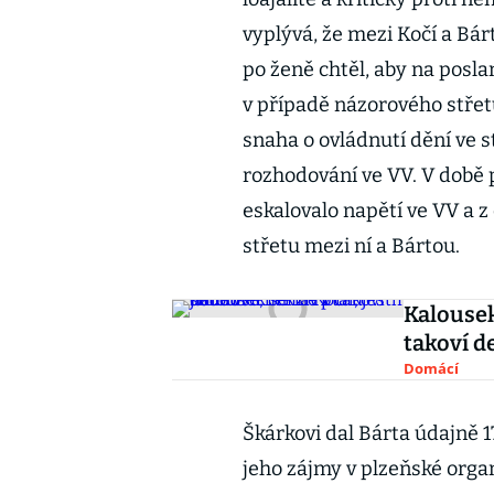
vyplývá, že mezi Kočí a Bár
po ženě chtěl, aby na poslan
v případě názorového střet
snaha o ovládnutí dění ve 
rozhodování ve VV. V době p
eskalovalo napětí ve VV a z
střetu mezi ní a Bártou.
Kalousek
takoví d
Domácí
Škárkovi dal Bárta údajně 1
jeho zájmy v plzeňské orga