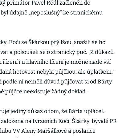
ský primátor Pavel Rödl začleněn do
 byl údajně „neposlušný“ ke stranickému
čky. Kočí se Škárkou prý lžou, snažili se ho
at a pokoušeli se o stranický puč. „Z důkazů
ízení i u hlavního líčení je možné nade vší
daná hotovost nebyla půjčkou, ale úplatkem,“
i podle ní neměli důvod půjčovat si od Bárty
né půjčce neexistuje žádný doklad.
uje jediný důkaz o tom, že Bárta uplácel.
založena na tvrzeních Kočí, Škárky, bývalé PR
ubu VV Aleny Maršálkové a poslance