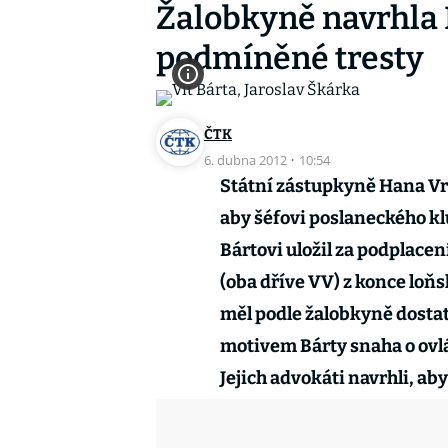
Žalobkyně navrhla 
podmíněné tresty
ČTK
6. dubna 2012
·
10:54
Státní zástupkyně Hana Vr
aby šéfovi poslaneckého kl
Bártovi uložil za podplacen
(oba dříve VV) z konce lo
měl podle žalobkyně dostat 
motivem Bárty snaha o ovlá
Jejich advokáti navrhli, aby