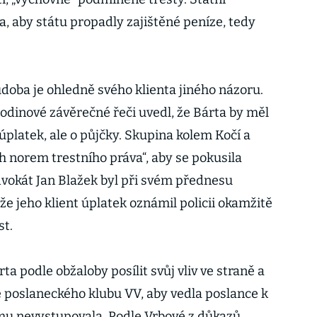
, aby státu propadly zajištěné peníze, tedy
doba je ohledně svého klienta jiného názoru.
dinové závěrečné řeči uvedl, že Bárta by měl
úplatek, ale o půjčky. Skupina kolem Kočí a
h norem trestního práva“, aby se pokusila
dvokát Jan Blažek byl při svém přednesu
e jeho klient úplatek oznámil policii okamžitě
st.
a podle obžaloby posílit svůj vliv ve straně a
e poslaneckého klubu VV, aby vedla poslance k
němu nevystupovala. Podle Vrbové z důkazů