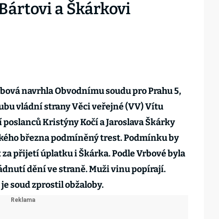
Bártovi a Škárkovi
bová navrhla Obvodnímu soudu pro Prahu 5,
ubu vládní strany Věci veřejné (VV) Vítu
í poslanců Kristýny Kočí a Jaroslava Škárky
ňského března podmíněný trest. Podmínku by
za přijetí úplatku i Škárka. Podle Vrbové byla
dnutí dění ve straně. Muži vinu popírají.
 je soud zprostil obžaloby.