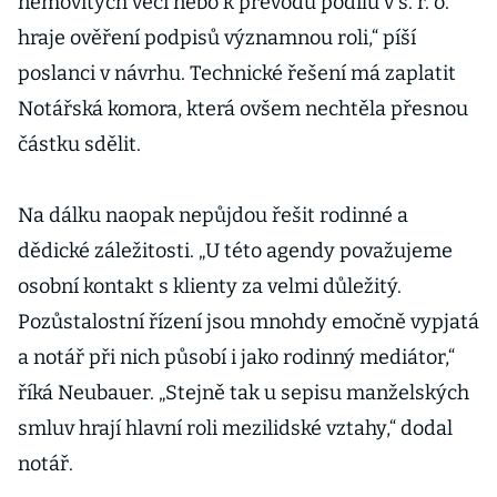
nemovitých věcí nebo k převodu podílů v s. r. o.
hraje ověření podpisů významnou roli,“ píší
poslanci v návrhu. Technické řešení má zaplatit
Notářská komora, která ovšem nechtěla přesnou
částku sdělit.
Na dálku naopak nepůjdou řešit rodinné a
dědické záležitosti. „U této agendy považujeme
osobní kontakt s klienty za velmi důležitý.
Pozůstalostní řízení jsou mnohdy emočně vypjatá
a notář při nich působí i jako rodinný mediátor,“
říká Neubauer. „Stejně tak u sepisu manželských
smluv hrají hlavní roli mezilidské vztahy,“ dodal
notář.