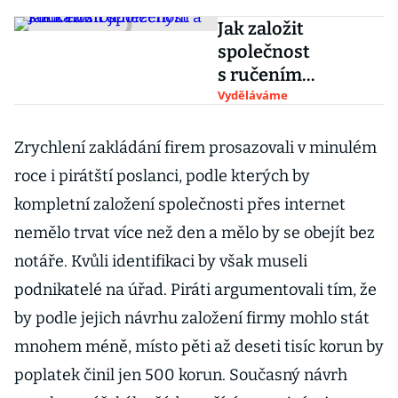
Jak založit
společnost
s ručením
omezeným a kolik
Vyděláváme
to stojí?
Zrychlení zakládání firem prosazovali v minulém
roce i pirátští poslanci, podle kterých by
kompletní založení společnosti přes internet
nemělo trvat více než den a mělo by se obejít bez
notáře. Kvůli identifikaci by však museli
podnikatelé na úřad. Piráti argumentovali tím, že
by podle jejich návrhu založení firmy mohlo stát
mnohem méně, místo pěti až deseti tisíc korun by
poplatek činil jen 500 korun. Současný návrh