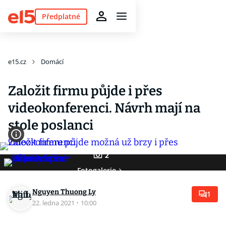
Předplatné
e15.cz
Domácí
Založit firmu půjde i přes
videokonferenci. Návrh mají na
stole poslanci
2
Fotogalerie
Nguyen Thuong Ly
1
22. ledna 2021
·
10:00