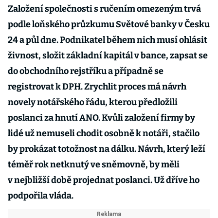
Založení společnosti s ručením omezeným trvá
podle loňského průzkumu Světové banky v Česku
24 a půl dne. Podnikatel během nich musí ohlásit
živnost, složit základní kapitál v bance, zapsat se
do obchodního rejstříku a případně se
registrovat k DPH. Zrychlit proces má návrh
novely notářského řádu, kterou předložili
poslanci za hnutí ANO. Kvůli založení firmy by
lidé už nemuseli chodit osobně k notáři, stačilo
by prokázat totožnost na dálku. Návrh, který leží
téměř rok netknutý ve sněmovně, by měli
v nejbližší době projednat poslanci. Už dříve ho
podpořila vláda.