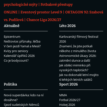
psychologické mýty
Fotbalové přestupy
ONLINE
Eventový prostor Level 9
OKTAGON 92: Szabová
vs. Pudilová
Chance Liga 2026/27
Aktuálně
Léto 2026
Epicentrum
Karlovarský filmový festival
Neštovice: příznaky, léčba
2026
V čem jezdí Yamal a Mesii?
Znamení, že jste potkali
Kvízy pro seniory
někoho z minulého života
Kalendář úplňků 2026
Astronomické úkazy 2026:
Co je bodycount?
zatmění slunce a další
Jak obléci miminko při
vysokých teplotách?
Jak na dokonalé letní mojito
6 lehkých letních salátů
Politika
Sport 2026
Nová superdávka: kdo na ní
MMA
dosáhne?
Fotbal 2026/27
Sjezd sudetských Němců
Hokej 2026