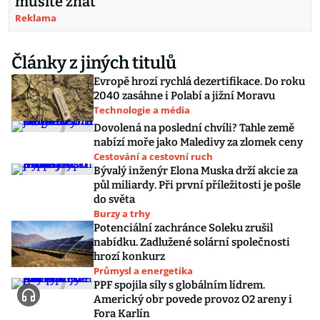
musíte znát
Reklama
Články z jiných titulů
Evropě hrozí rychlá dezertifikace. Do roku
2040 zasáhne i Polabí a jižní Moravu
Technologie a média
Dovolená na poslední chvíli? Tahle země
nabízí moře jako Maledivy za zlomek ceny
Cestování a cestovní ruch
Bývalý inženýr Elona Muska drží akcie za
půl miliardy. Při první příležitosti je pošle
do světa
Burzy a trhy
Potenciální zachránce Soleku zrušil
nabídku. Zadlužené solární společnosti
hrozí konkurz
Průmysl a energetika
PPF spojila síly s globálním lídrem.
Americký obr povede provoz O2 areny i
Fora Karlín