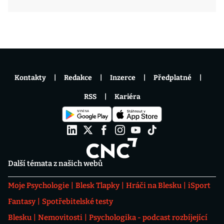
Kontakty
Redakce
Inzerce
Předplatné
RSS
Kariéra
Další témata z našich webů
Moje Psychologie
Blesk Tlapky
Hráči na Blesku
iSport
Fantasy
Spotřebitelské testy
Blesku
Nemovitosti
Psychologika - podcast rozbíjející