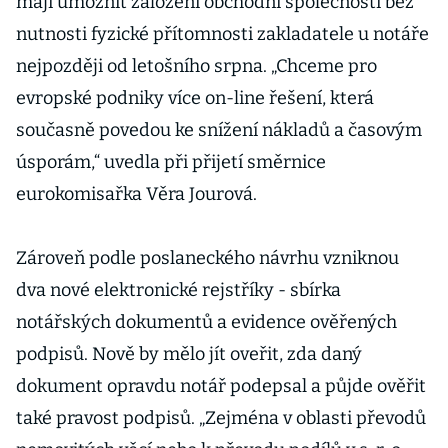
mají umožnit založení obchodní společnosti bez
nutnosti fyzické přítomnosti zakladatele u notáře
nejpozději od letošního srpna. „Chceme pro
evropské podniky více on-line řešení, která
současně povedou ke snížení nákladů a časovým
úsporám,“ uvedla při přijetí směrnice
eurokomisařka Věra Jourová.
Zároveň podle poslaneckého návrhu vzniknou
dva nové elektronické rejstříky - sbírka
notářských dokumentů a evidence ověřených
podpisů. Nově by mělo jít oveřit, zda daný
dokument opravdu notář podepsal a půjde ověřit
také pravost podpisů. „Zejména v oblasti převodů