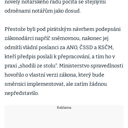
novely notářského řádu počítá se stejnými
odměnami notářům jako dosud.
Přestože byli pod pirátským návrhem podepsáni
zákonodárci napříč sněmovnou, nakonec jej
odmítli vládní poslanci za ANO, ČSSD a KSČM,
kteří předpis poslali k přepracování, a tím ho v
praxi „shodili ze stolu“. Ministerstvo spravedlnosti
hovořilo o vlastní verzi zákona, který bude
směrnici implementovat, ale zatím žádnou
nepředstavilo.