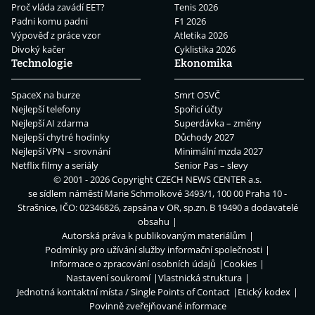
Proč vláda zavádí EET?
Tenis 2026
Padni komu padni
F1 2026
Výpověď z práce vzor
Atletika 2026
Divoký kačer
Cyklistika 2026
Technologie
Ekonomika
SpaceX na burze
Smrt OSVČ
Nejlepší telefony
Spořicí účty
Nejlepší AI zdarma
Superdávka – změny
Nejlepší chytré hodinky
Důchody 2027
Nejlepší VPN – srovnání
Minimální mzda 2027
Netflix filmy a seriály
Senior Pas – slevy
© 2001 - 2026 Copyright
CZECH NEWS CENTER a.s.
se sídlem náměstí Marie Schmolkové 3493/1, 100 00 Praha 10 -
Strašnice, IČO: 02346826, zapsána v OR, sp.zn. B 19490 a dodavatelé
obsahu
Autorská práva k publikovaným materiálům
Podmínky pro užívání služby informační společnosti
Informace o zpracování osobních údajů
Cookies
Nastavení soukromí
Vlastnická struktura
Jednotná kontaktní místa / Single Points of Contact
Etický kodex
Povinně zveřejňované informace