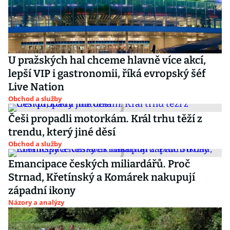
U pražských hal chceme hlavně více akcí,
lepší VIP i gastronomii, říká evropský šéf
Live Nation
Obchod a služby
Češi propadli motorkám. Král trhu těží z
trendu, který jiné děsí
Obchod a služby
Emancipace českých miliardářů. Proč
Strnad, Křetínský a Komárek nakupují
západní ikony
Názory a analýzy