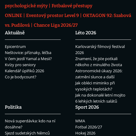
psychologické mýty
Fotbalové přestupy
ONLINE
Eventový prostor Level 9
OKTAGON 92: Szabová
vs. Pudilová
Chance Liga 2026/27
Aktuálně
Léto 2026
Epicentrum
Karlovarský filmový festival
Neštovice: příznaky, léčba
2026
V čem jezdí Yamal a Mesii?
Znamení, že jste potkali
Kvízy pro seniory
někoho z minulého života
Kalendář úplňků 2026
Astronomické úkazy 2026:
Co je bodycount?
zatmění slunce a další
Jak obléci miminko při
vysokých teplotách?
Jak na dokonalé letní mojito
6 lehkých letních salátů
Politika
Sport 2026
Nová superdávka: kdo na ní
MMA
dosáhne?
Fotbal 2026/27
Sjezd sudetských Němců
Hokej 2026