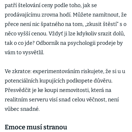
patří štelování ceny podle toho, jak se
prodávajícímu zrovna hodí. Můžete namítnout, že
přece není nic špatného na tom, „zkusit štěstí“ s o
něco vyšší cenou. Vždyť ji lze kdykoliv srazit dolů,
tak o co jde? Odborník na psychologii prodeje by
vám to vysvětlil.
Ve zkratce: experimentováním riskujete, že si u u
potenciálních kupujících podkopete důvěru.
Přesvědčit je ke koupi nemovitosti, která na
realitním serveru visí snad celou věčnost, není
vůbec snadné.
Emoce musí stranou