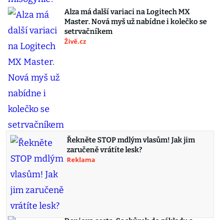
Alza má další variaci na Logitech MX
Master. Nová myš už nabídne i kolečko se
setrvačníkem
Živě.cz
Řekněte STOP mdlým vlasům! Jak jim
zaručeně vrátíte lesk?
Reklama