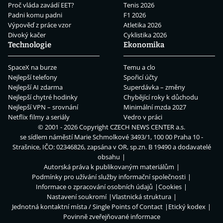
Proč vláda zavádí EET?
Tenis 2026
Padni komu padni
F1 2026
Výpověď z práce vzor
Atletika 2026
Divoký kačer
Cyklistika 2026
Technologie
Ekonomika
SpaceX na burze
Temu a clo
Nejlepší telefony
Spořicí účty
Nejlepší AI zdarma
Superdávka – změny
Nejlepší chytré hodinky
Chybějící roky k důchodu
Nejlepší VPN – srovnání
Minimální mzda 2027
Netflix filmy a seriály
Vedro v práci
© 2001 - 2026 Copyright
CZECH NEWS CENTER a.s.
se sídlem náměstí Marie Schmolkové 3493/1, 100 00 Praha 10 -
Strašnice, IČO: 02346826, zapsána v OR, sp.zn. B 19490 a dodavatelé
obsahu
Autorská práva k publikovaným materiálům
Podmínky pro užívání služby informační společnosti
Informace o zpracování osobních údajů
Cookies
Nastavení soukromí
Vlastnická struktura
Jednotná kontaktní místa / Single Points of Contact
Etický kodex
Povinně zveřejňované informace