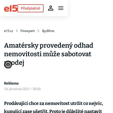
Předplatné
e15.cz
Finexpert
Bydlíme
Amatérsky provedený odhad
nemovitosti může sabotovat
prodej
Reklama
14. prosince 2021
·
00:00
Prodávající chce za nemovitost utržit co nejvíc,
kupující zase ušetřit. Proto je důležité nastavit