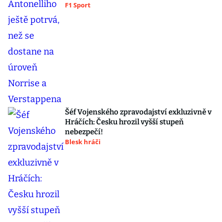
F1 Sport
Šéf Vojenského zpravodajství exkluzivně v
Hráčích: Česku hrozil vyšší stupeň
nebezpečí!
Blesk hráči