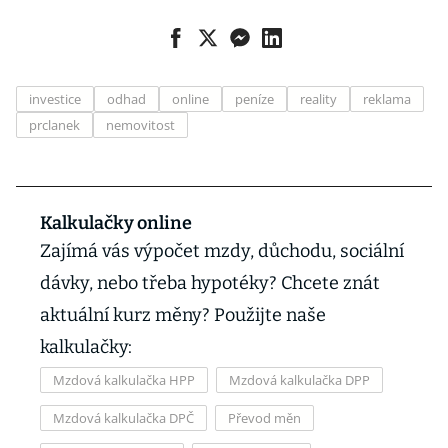
investice
odhad
online
peníze
reality
reklama
prclanek
nemovitost
Kalkulačky online
Zajímá vás výpočet mzdy, důchodu, sociální
dávky, nebo třeba hypotéky? Chcete znát
aktuální kurz měny? Použijte naše
kalkulačky:
Mzdová kalkulačka HPP
Mzdová kalkulačka DPP
Mzdová kalkulačka DPČ
Převod měn