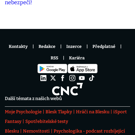
Kontakty
Redakce
Inzerce
Předplatné
RSS
Kariéra
Další témata z našich webů
Moje Psychologie
Blesk Tlapky
Hráči na Blesku
iSport
Fantasy
Spotřebitelské testy
Blesku
Nemovitosti
Psychologika - podcast rozbíjející