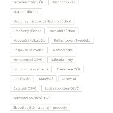
Srovnání mzdy v ČR
Důchodový věk
Starobní důchod
Osobní vyměřovací základ pro důchod
Předčasný důchod
Invalidní důchod
Hypoteční kalkulačka
Refinancování hypotéky
Příspěvek na bydlení
Nemocenská
Nemocenská OSVČ
Náhrada mzdy
Dlouhodobé ošetřovné
Ošetřovné OČR
Rodičovská
Mateřská
Otcovská
Čistý zisk OSVČ
Sociální pojištění OSVČ
Zdravotní pojištění OSVČ
Životní pojištění a penzijní produkty