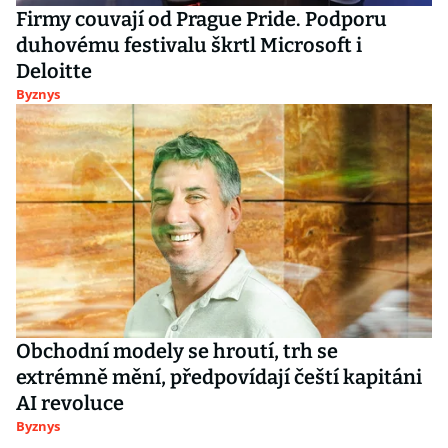
Firmy couvají od Prague Pride. Podporu
duhovému festivalu škrtl Microsoft i
Deloitte
Byznys
Obchodní modely se hroutí, trh se
extrémně mění, předpovídají čeští kapitáni
AI revoluce
Byznys