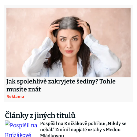
Jak spolehlivě zakryjete šediny? Tohle
musíte znát
Reklama
Články z jiných titulů
Pospíšil na Knížákově pohřbu: „Nikdy se
nebál.“ Zmínil napjaté vztahy s Medou
Mládkovou