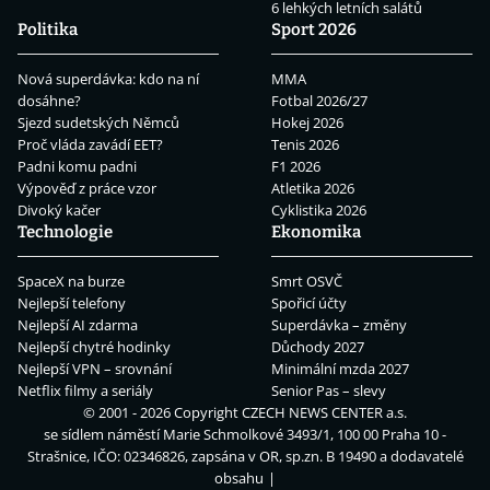
6 lehkých letních salátů
Politika
Sport 2026
Nová superdávka: kdo na ní
MMA
dosáhne?
Fotbal 2026/27
Sjezd sudetských Němců
Hokej 2026
Proč vláda zavádí EET?
Tenis 2026
Padni komu padni
F1 2026
Výpověď z práce vzor
Atletika 2026
Divoký kačer
Cyklistika 2026
Technologie
Ekonomika
SpaceX na burze
Smrt OSVČ
Nejlepší telefony
Spořicí účty
Nejlepší AI zdarma
Superdávka – změny
Nejlepší chytré hodinky
Důchody 2027
Nejlepší VPN – srovnání
Minimální mzda 2027
Netflix filmy a seriály
Senior Pas – slevy
© 2001 - 2026 Copyright
CZECH NEWS CENTER a.s.
se sídlem náměstí Marie Schmolkové 3493/1, 100 00 Praha 10 -
Strašnice, IČO: 02346826, zapsána v OR, sp.zn. B 19490 a dodavatelé
obsahu