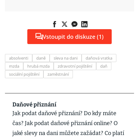
Vstoupit do diskuze (1)
absolventi
daně
sleva na dani
daňová vratka
mzda
hrubá mzda
zdravotní pojištění
daň
sociální pojištění
zaměstnání
Daňové přiznání
Jak podat daňové přiznání? Do kdy máte
čas? Jak podat daňové přiznání online? O
jaké slevy na dani můžete zažádat? Co platí