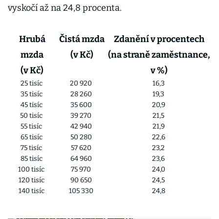
vyskočí až na 24,8 procenta.
Hrubá
Čistá mzda
Zdanění v procentech
mzda
(v Kč)
(na straně zaměstnance,
(v Kč)
v %)
25 tisíc
20 920
16,3
35 tisíc
28 260
19,3
45 tisíc
35 600
20,9
50 tisíc
39 270
21,5
55 tisíc
42 940
21,9
65 tisíc
50 280
22,6
75 tisíc
57 620
23,2
85 tisíc
64 960
23,6
100 tisíc
75 970
24,0
120 tisíc
90 650
24,5
140 tisíc
105 330
24,8