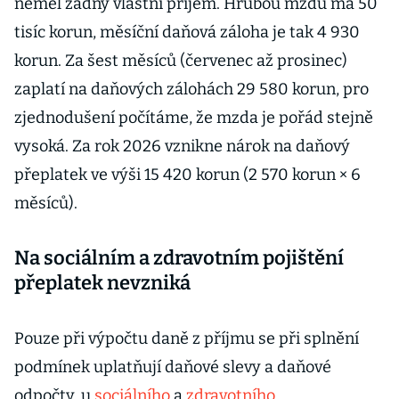
neměl žádný vlastní příjem. Hrubou mzdu má 50
tisíc korun, měsíční daňová záloha je tak 4 930
korun. Za šest měsíců (červenec až prosinec)
zaplatí na daňových zálohách 29 580 korun, pro
zjednodušení počítáme, že mzda je pořád stejně
vysoká. Za rok 2026 vznikne nárok na daňový
přeplatek ve výši 15 420 korun (2 570 korun × 6
měsíců).
Na sociálním a zdravotním pojištění
přeplatek nevzniká
Pouze při výpočtu daně z příjmu se při splnění
podmínek uplatňují daňové slevy a daňové
odpočty, u
sociálního
a
zdravotního