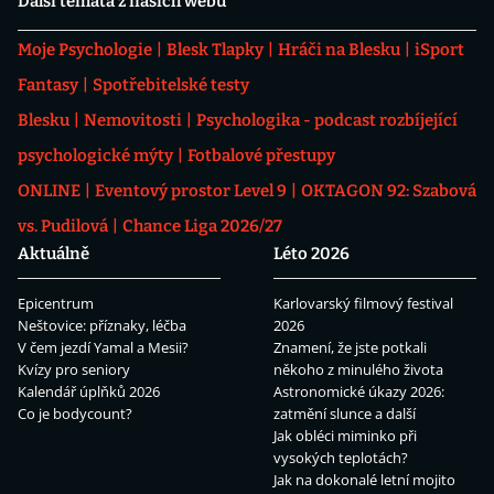
Další témata z našich webů
Moje Psychologie
Blesk Tlapky
Hráči na Blesku
iSport
Fantasy
Spotřebitelské testy
Blesku
Nemovitosti
Psychologika - podcast rozbíjející
psychologické mýty
Fotbalové přestupy
ONLINE
Eventový prostor Level 9
OKTAGON 92: Szabová
vs. Pudilová
Chance Liga 2026/27
Aktuálně
Léto 2026
Epicentrum
Karlovarský filmový festival
Neštovice: příznaky, léčba
2026
V čem jezdí Yamal a Mesii?
Znamení, že jste potkali
Kvízy pro seniory
někoho z minulého života
Kalendář úplňků 2026
Astronomické úkazy 2026:
Co je bodycount?
zatmění slunce a další
Jak obléci miminko při
vysokých teplotách?
Jak na dokonalé letní mojito