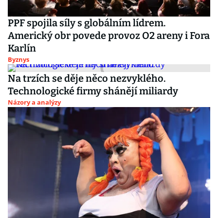
PPF spojila síly s globálním lídrem.
Americký obr povede provoz O2 areny i Fora
Karlín
Byznys
Na trzích se děje něco nezvyklého.
Technologické firmy shánějí miliardy
Názory a analýzy