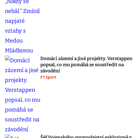
Domácí zázemí a jiné projekty. Verstappen
popsal, co mu pomáhá se soustředit na
závodění
F1 Sport
Šéf Vojenského zpravodajství exkluzivně v