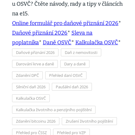
u OSVČ? Čtěte návody, rady a tipy v článcích
na e15.
Online formulář pro daňové přiznání 2026
*
Daňové přiznání 2026
*
Sleva na
poplatníka
*
Daně OSVČ
*
Kalkulačka OSVČ
*
Daňové přiznání 2026
Daň z nemovitosti
Darování krve a daně
Dary a daně
Zdanění DPČ
Přehled daní OSVČ
Silniční daň 2026
Paušální daň 2026
Kalkulačka OSVČ
Kalkulačka životního a penzijního pojištění
Zdanění bitcoinu 2026
Zrušení životního pojištění
Přehled pro ČSSZ
Přehled pro VZP