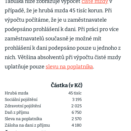
Tabulka níže zobrazuje výpočet
čisté mzdy
v
případě, že je hrubá mzda 45 tisíc korun. Při
výpočtu počítáme, že je u zaměstnavatele
podepsáno prohlášení k dani. Při práci pro více
zaměstnavatelů současně je možné mít
prohlášení k dani podepsáno pouze u jednoho z
nich. Většina absolventů při výpočtu čisté mzdy
uplatňuje pouze
slevu na poplatníka
.
Částka (v Kč)
Hrubá mzda
45 tisíc
Sociální pojištění
3 195
Zdravotní pojištění
2 025
Daň z příjmu
6 750
Sleva na poplatníka
2 570
Záloha na dani z příjmu
4 180