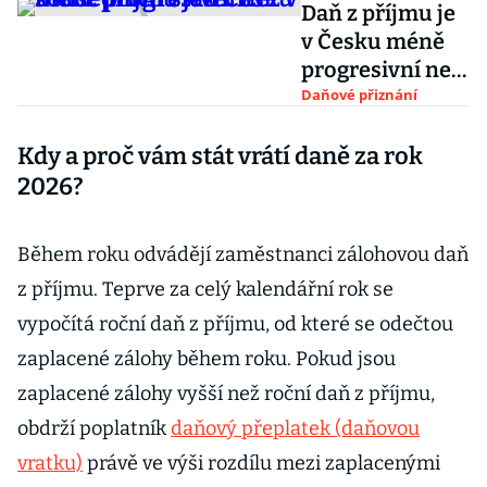
Daň z příjmu je
v Česku méně
progresivní než
v sousedních
Daňové přiznání
státech
Kdy a proč vám stát vrátí daně za rok
2026?
Během roku odvádějí zaměstnanci zálohovou daň
z příjmu. Teprve za celý kalendářní rok se
vypočítá roční daň z příjmu, od které se odečtou
zaplacené zálohy během roku. Pokud jsou
zaplacené zálohy vyšší než roční daň z příjmu,
obdrží poplatník
daňový přeplatek (daňovou
vratku)
právě ve výši rozdílu mezi zaplacenými