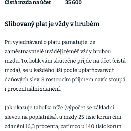
Čistá mzda na účet
35 600
Slibovaný plat je vždy v hrubém
Při vyjednávání o platu pamatujte, že
zaměstnavatelé uvádějí téměř vždy hrubou
mzdu. To, kolik vám skutečně přijde na účet (čistá
mzda), se u každého liší podle uplatňovaných
daňových slev. S rostoucím příjmem navíc stoupá
i procentuální zdanění.
Jak ukazuje tabulka níže (výpočet se základní
slevou na poplatníka), u mzdy 25 tisíc korun činí
zdanění 16,3 procenta, zatímco u 140 tisíc korun