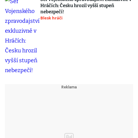
Hráčích: Česku hrozil vyšší stupeň
nebezpečí!
Blesk hráči