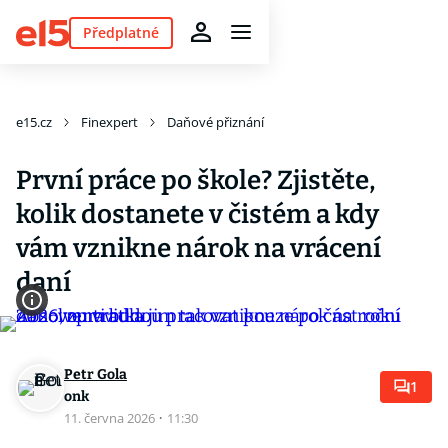
Předplatné
e15.cz
Finexpert
Daňové přiznání
První práce po škole? Zjistěte,
kolik dostanete v čistém a kdy
vám vznikne nárok na vrácení
daní
Petr Gola
1
onk
11. června 2026
·
11:30