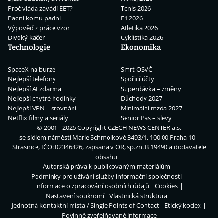
Proč vláda zavádí EET?
Tenis 2026
Padni komu padni
F1 2026
Výpověď z práce vzor
Atletika 2026
Divoký kačer
Cyklistika 2026
Technologie
Ekonomika
SpaceX na burze
Smrt OSVČ
Nejlepší telefony
Spořicí účty
Nejlepší AI zdarma
Superdávka – změny
Nejlepší chytré hodinky
Důchody 2027
Nejlepší VPN – srovnání
Minimální mzda 2027
Netflix filmy a seriály
Senior Pas – slevy
© 2001 - 2026 Copyright
CZECH NEWS CENTER a.s.
se sídlem náměstí Marie Schmolkové 3493/1, 100 00 Praha 10 -
Strašnice, IČO: 02346826, zapsána v OR, sp.zn. B 19490 a dodavatelé
obsahu
Autorská práva k publikovaným materiálům
Podmínky pro užívání služby informační společnosti
Informace o zpracování osobních údajů
Cookies
Nastavení soukromí
Vlastnická struktura
Jednotná kontaktní místa / Single Points of Contact
Etický kodex
Povinně zveřejňované informace