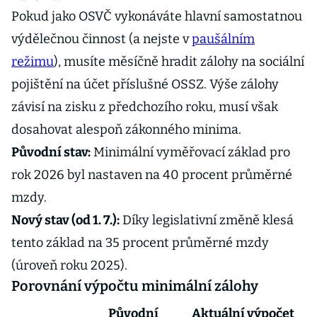
Pokud jako OSVČ vykonáváte hlavní samostatnou
výdělečnou činnost (a nejste v
paušálním
režimu
), musíte měsíčně hradit zálohy na sociální
pojištění na účet příslušné OSSZ. Výše zálohy
závisí na zisku z předchozího roku, musí však
dosahovat alespoň zákonného minima.
Původní stav:
Minimální vyměřovací základ pro
rok 2026 byl nastaven na 40 procent průměrné
mzdy.
Nový stav (od 1. 7.):
Díky legislativní změně klesá
tento základ na 35 procent průměrné mzdy
(úroveň roku 2025).
Porovnání výpočtu minimální zálohy
Původní
Aktuální výpočet