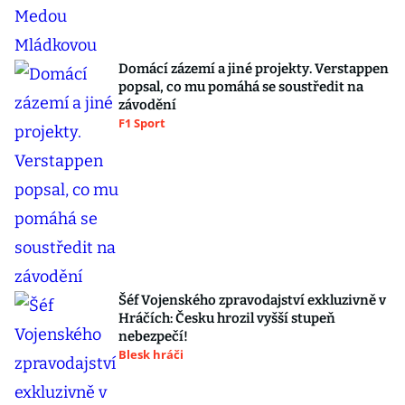
Domácí zázemí a jiné projekty. Verstappen
popsal, co mu pomáhá se soustředit na
závodění
F1 Sport
Šéf Vojenského zpravodajství exkluzivně v
Hráčích: Česku hrozil vyšší stupeň
nebezpečí!
Blesk hráči