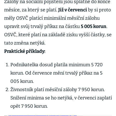
Zálohy na sociální pojištění jsou splatné do konce
měsíce, za který se platí.
Již v červenci
by si proto
měly OSVČ platící minimální měsíční zálohu
upravit svůj trvalý příkaz na částku
5 005 korun
.
OSVČ, které platí na základě zisku vyšší částky, se
tato změna netýká.
Praktické příklady:
Podnikatelka dosud platila minimum 5 720
korun. Od července mění trvalý příkaz na 5
005 korun.
Živnostník platí měsíční zálohy 7 950 korun.
Snížení minima se ho netýká, v červenci zaplatí
opět 7 950 korun.