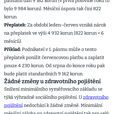
paušální daň 9 162 korun (v první polovině roku to
bylo 9 984 korun). Měsíční úspora tak činí 822
korun.
Přeplatek:
Za období leden–červen vzniká nárok
na přeplatek ve výši 4 932 korun (822 korun × 6
měsíců).
Příklad:
Podnikatel v 1. pásmu může o tento
přeplatek ponížit červencovou platbu a zaplatit
pouze 4 230 korun. Od srpna do konce roku pak
bude platit standardních 9 162 korun.
Žádné změny u zdravotního pojištění
Snížení minimálního vyměřovacího základu se
týká výhradně sociálního pojištění. U
zdravotního
pojištění
nedochází k žádné změně. Minimální
měsíční záloha na zdravotní pojištění tak pro celý