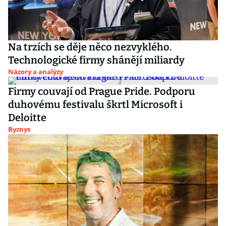
Na trzích se děje něco nezvyklého.
Technologické firmy shánějí miliardy
Názory a analýzy
Firmy couvají od Prague Pride. Podporu
duhovému festivalu škrtl Microsoft i
Deloitte
Byznys