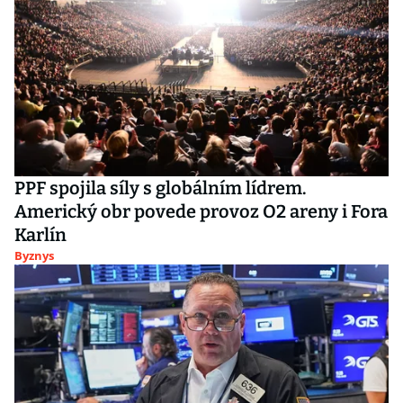
PPF spojila síly s globálním lídrem.
Americký obr povede provoz O2 areny i Fora
Karlín
Byznys