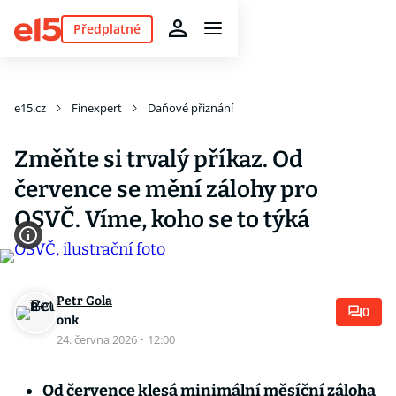
Předplatné
e15.cz
Finexpert
Daňové přiznání
Změňte si trvalý příkaz. Od
července se mění zálohy pro
OSVČ. Víme, koho se to týká
Petr Gola
0
onk
24. června 2026
·
12:00
Od července klesá minimální měsíční záloha