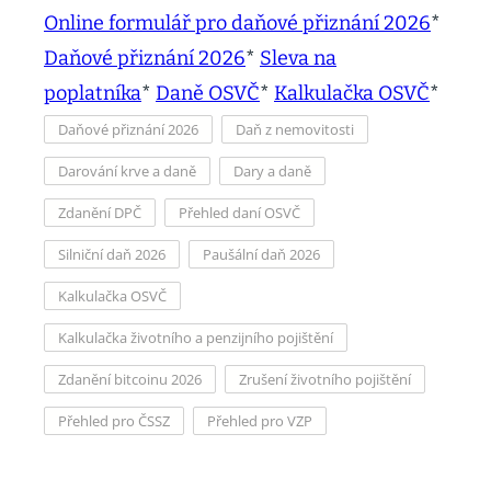
Online formulář pro daňové přiznání 2026
*
Daňové přiznání 2026
*
Sleva na
poplatníka
*
Daně OSVČ
*
Kalkulačka OSVČ
*
Daňové přiznání 2026
Daň z nemovitosti
Darování krve a daně
Dary a daně
Zdanění DPČ
Přehled daní OSVČ
Silniční daň 2026
Paušální daň 2026
Kalkulačka OSVČ
Kalkulačka životního a penzijního pojištění
Zdanění bitcoinu 2026
Zrušení životního pojištění
Přehled pro ČSSZ
Přehled pro VZP