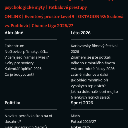
psychologické mýty
Fotbalové přestupy
ONLINE
Eventový prostor Level 9
OKTAGON 92: Szabová
vs. Pudilová
Chance Liga 2026/27
Aktuálně
Léto 2026
Epicentrum
Karlovarský filmový festival
Neštovice: příznaky, léčba
2026
V čem jezdí Yamal a Mesii?
Znamení, že jste potkali
Kvízy pro seniory
někoho z minulého života
Kalendář úplňků 2026
Astronomické úkazy 2026:
Co je bodycount?
zatmění slunce a další
Jak obléci miminko při
vysokých teplotách?
Jak na dokonalé letní mojito
6 lehkých letních salátů
Politika
Sport 2026
Nová superdávka: kdo na ní
MMA
dosáhne?
Fotbal 2026/27
Sjezd sudetských Němců
Hokej 2026