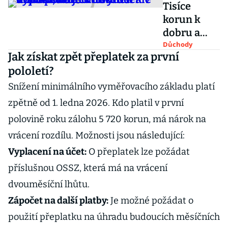
Tisíce
korun k
dobru a
nulové
Důchody
Jak získat zpět přeplatek za první
daně.
pololetí?
Přivýdělek
v důchodu
Snížení minimálního vyměřovacího základu platí
se
zpětně od 1. ledna 2026. Kdo platil v první
extrémně
polovině roku zálohu 5 720 korun, má nárok na
vyplatí, na
vrácení rozdílu. Možnosti jsou následující:
jednu věc si
ale dejte
Vyplacení na účet:
O přeplatek lze požádat
pozor
příslušnou OSSZ, která má na vrácení
dvouměsíční lhůtu.
Zápočet na další platby:
Je možné požádat o
použití přeplatku na úhradu budoucích měsíčních