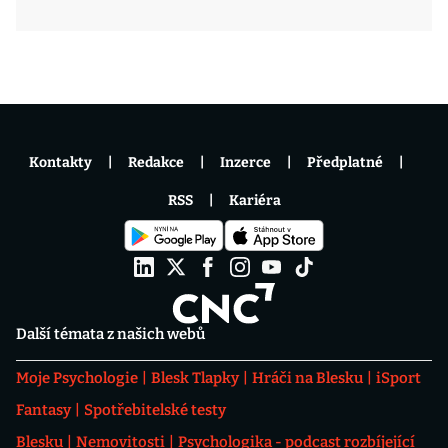
Kontakty
Redakce
Inzerce
Předplatné
RSS
Kariéra
Další témata z našich webů
Moje Psychologie
Blesk Tlapky
Hráči na Blesku
iSport
Fantasy
Spotřebitelské testy
Blesku
Nemovitosti
Psychologika - podcast rozbíjející