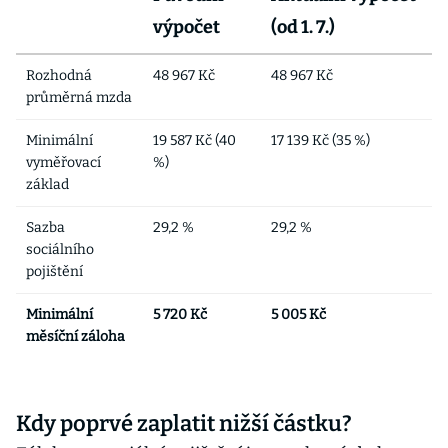
výpočet
(od 1. 7.)
Rozhodná
48 967 Kč
48 967 Kč
průměrná mzda
Minimální
19 587 Kč (40
17 139 Kč (35 %)
vyměřovací
%)
základ
Sazba
29,2 %
29,2 %
sociálního
pojištění
Minimální
5 720 Kč
5 005 Kč
měsíční záloha
Kdy poprvé zaplatit nižší částku?