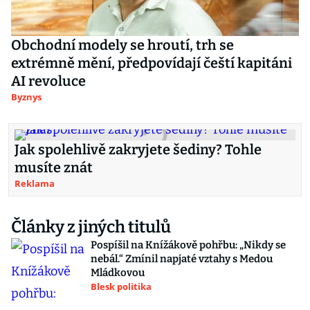
Obchodní modely se hroutí, trh se
extrémně mění, předpovídají čeští kapitáni
AI revoluce
Byznys
Jak spolehlivě zakryjete šediny? Tohle
musíte znát
Reklama
Články z jiných titulů
Pospíšil na Knížákově pohřbu: „Nikdy se
nebál.“ Zmínil napjaté vztahy s Medou
Mládkovou
Blesk politika