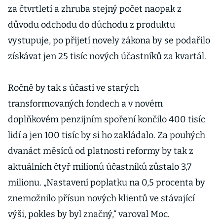
za čtvrtletí a zhruba stejný počet naopak z
důvodu odchodu do důchodu z produktu
vystupuje, po přijetí novely zákona by se podařilo
získávat jen 25 tisíc nových účastníků za kvartál.
Ročně by tak s účastí ve starých
transformovaných fondech a v novém
doplňkovém penzijním spoření končilo 400 tisíc
lidí a jen 100 tisíc by si ho zakládalo. Za pouhých
dvanáct měsíců od platnosti reformy by tak z
aktuálních čtyř milionů účastníků zůstalo 3,7
milionu. „Nastavení poplatku na 0,5 procenta by
znemožnilo přísun nových klientů ve stávající
výši, pokles by byl značný,“ varoval Moc.