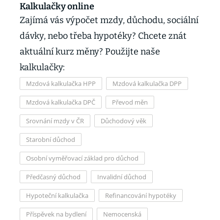
Kalkulačky online
Zajímá vás výpočet mzdy, důchodu, sociální
dávky, nebo třeba hypotéky? Chcete znát
aktuální kurz měny? Použijte naše
kalkulačky:
Mzdová kalkulačka HPP
Mzdová kalkulačka DPP
Mzdová kalkulačka DPČ
Převod měn
Srovnání mzdy v ČR
Důchodový věk
Starobní důchod
Osobní vyměřovací základ pro důchod
Předčasný důchod
Invalidní důchod
Hypoteční kalkulačka
Refinancování hypotéky
Příspěvek na bydlení
Nemocenská