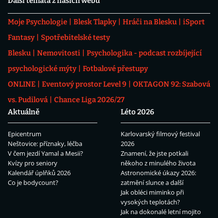
Další témata z našich webů
Moje Psychologie
Blesk Tlapky
Hráči na Blesku
iSport
Fantasy
Spotřebitelské testy
Blesku
Nemovitosti
Psychologika - podcast rozbíjející
psychologické mýty
Fotbalové přestupy
ONLINE
Eventový prostor Level 9
OKTAGON 92: Szabová
vs. Pudilová
Chance Liga 2026/27
Aktuálně
Léto 2026
Epicentrum
Karlovarský filmový festival
Neštovice: příznaky, léčba
2026
V čem jezdí Yamal a Mesii?
Znamení, že jste potkali
Kvízy pro seniory
někoho z minulého života
Kalendář úplňků 2026
Astronomické úkazy 2026:
Co je bodycount?
zatmění slunce a další
Jak obléci miminko při
vysokých teplotách?
Jak na dokonalé letní mojito