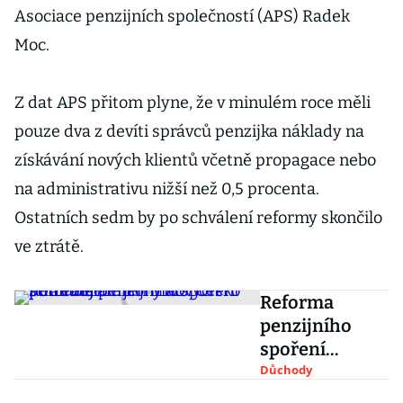
Asociace penzijních společností (APS) Radek
Moc.
Z dat APS přitom plyne, že v minulém roce měli
pouze dva z devíti správců penzijka náklady na
získávání nových klientů včetně propagace nebo
na administrativu nižší než 0,5 procenta.
Ostatních sedm by po schválení reformy skončilo
ve ztrátě.
Reforma
penzijního
spoření
pomůže, ale
Důchody
jen málo.