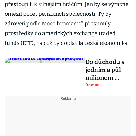
přestoupili k silnějším hráčům. Jen by se výrazně
omezil počet penzijních společností. Ty by
zároveň podle Moce hromadně přesunuly
prostředky do amerických exchange traded
funds (ETF), na což by doplatila česká ekonomika.
Do důchodu s
jedním a půl
milionem.
Schillerová
Domácí
rozjíždí
revoluci v
penzijním
spoření