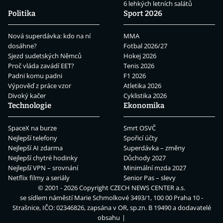
6 lehkých letních salátů
Politika
Sport 2026
Nová superdávka: kdo na ní
MMA
dosáhne?
Fotbal 2026/27
Sjezd sudetských Němců
Hokej 2026
Proč vláda zavádí EET?
Tenis 2026
Padni komu padni
F1 2026
Výpověď z práce vzor
Atletika 2026
Divoký kačer
Cyklistika 2026
Technologie
Ekonomika
SpaceX na burze
Smrt OSVČ
Nejlepší telefony
Spořicí účty
Nejlepší AI zdarma
Superdávka – změny
Nejlepší chytré hodinky
Důchody 2027
Nejlepší VPN – srovnání
Minimální mzda 2027
Netflix filmy a seriály
Senior Pas – slevy
© 2001 - 2026 Copyright
CZECH NEWS CENTER a.s.
se sídlem náměstí Marie Schmolkové 3493/1, 100 00 Praha 10 -
Strašnice, IČO: 02346826, zapsána v OR, sp.zn. B 19490 a dodavatelé
obsahu