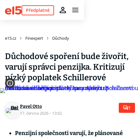
Předplatné
e15.cz
Finexpert
Důchody
Důchodové spoření bude živořit,
varují správci penzijka. Kritizují
nízký poplatek Schillerové
Pavel Otto
1
17. června 2026
·
13:02
Penzijní společnosti varují, že plánované