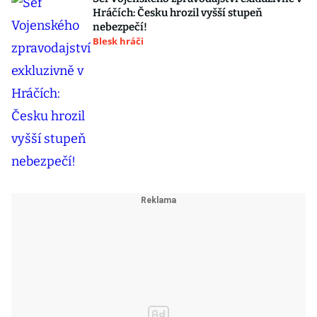
Hráčích: Česku hrozil vyšší stupeň
nebezpečí!
Blesk hráči