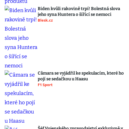
Biden kvůli rakovině trpí! Bolestná slova
jeho syna Huntera o šířící se nemoci
Blesk.cz
Câmara se vyjádřil ke spekulacím, které ho
pojí se sedačkou u Haasu
F1 Sport
Šéf Vojenského zpravodajství exkluzivně v