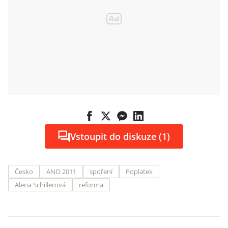
Vstoupit do diskuze (1)
Česko
ANO 2011
spoření
Poplatek
Alena Schillerová
reforma