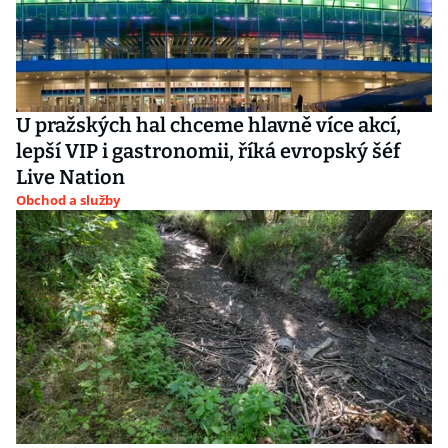
U pražských hal chceme hlavně více akcí,
lepší VIP i gastronomii, říká evropský šéf
Live Nation
Obchod a služby