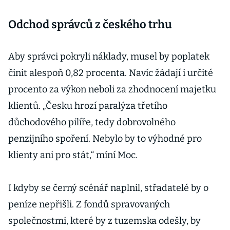
Odchod správců z českého trhu
Aby správci pokryli náklady, musel by poplatek
činit alespoň 0,82 procenta. Navíc žádají i určité
procento za výkon neboli za zhodnocení majetku
klientů. „Česku hrozí paralýza třetího
důchodového pilíře, tedy dobrovolného
penzijního spoření. Nebylo by to výhodné pro
klienty ani pro stát,“ míní Moc.
I kdyby se černý scénář naplnil, střadatelé by o
peníze nepřišli. Z fondů spravovaných
společnostmi, které by z tuzemska odešly, by