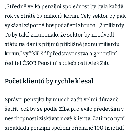
Česko
„Středně velká penzijní společnost by byla každý
potřebuje
rok ve ztrátě 37 milionů korun. Celý sektor by pak
miliony
vykázal záporné hospodaření zhruba 1,7 miliardy.
nových
To by také znamenalo, že sektor by neodvedl
střadatelů
státu na dani z příjmů přibližně jednu miliardu
korun,“ vyčíslil šéf představenstva a generální
ředitel ČSOB Penzijní společnosti Aleš Zíb.
Počet klientů by rychle klesal
Správci penzijka by museli začít velmi důrazně
šetřit, což by se podle Zíba projevilo především v
neschopnosti získávat nové klienty. Zatímco nyní
si zakládá penzijní spoření přibližně 100 tisíc lidí