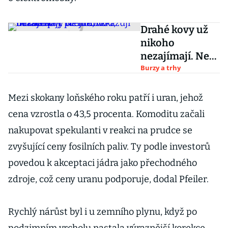
Drahé kovy už
nikoho
nezajímají. Není
důvod, inflace
Burzy a trhy
prý přejde,
vzkazují
Mezi skokany loňského roku patří i uran, jehož
burziáni
cena vzrostla o 43,5 procenta. Komoditu začali
nakupovat spekulanti v reakci na prudce se
zvyšující ceny fosilních paliv. Ty podle investorů
povedou k akceptaci jádra jako přechodného
zdroje, což ceny uranu podporuje, dodal Pfeiler.
Rychlý nárůst byl i u zemního plynu, když po