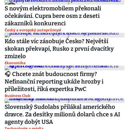
S novým elektromobilem překonali
očekávání. Cupra bere osm z deseti
zákazníků konkurenci
Český a evropský autoprůmysl
Kdo stále víc zásobuje Česko? Největší
skokan překvapí, Rusko z první dvacítky
zmizelo
Ekonomika
🎧 Chcete znát budoucnost firmy?
Nefinanční reporting ukáže hrozby i
příležitosti, říká expertka PwC
Business Club
Slovenský Sudolabs přilákal amerického
dravce. Za desítky milionů dolarů chce s AI
agenty dobýt USA
Technologie a média