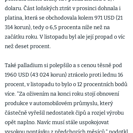
dolaru. Část loňských ztrát v prosinci dohnala i
platina, která se obchodovala kolem 971 USD (21
314 korun), tedy o 6,5 procenta níže než na
začátku roku. V listopadu byl ale její propad o víc
než deset procent.
Také palladium si polepšilo a s cenou těsně pod
1960 USD (43 024 korun) ztrácelo proti lednu 16
procent, v listopadu to bylo o 12 procentních bodů
více. "Za oživením na konci roku stojí obnovení
produkce v automobilovém průmyslu, který
částečně vyřešil nedostatek čipů a rozjel výrobu
opět naplno. Navíc musí stále uspokojovat
vysokou poptávku z předchozích měsíců," podotkl