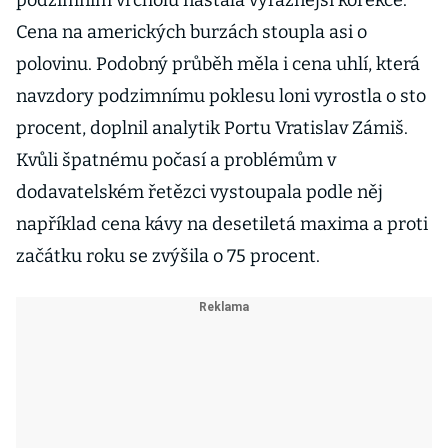
podzimním vrcholu nastala výraznější korekce.
Cena na amerických burzách stoupla asi o
polovinu. Podobný průběh měla i cena uhlí, která
navzdory podzimnímu poklesu loni vyrostla o sto
procent, doplnil analytik Portu Vratislav Zámiš.
Kvůli špatnému počasí a problémům v
dodavatelském řetězci vystoupala podle něj
například cena kávy na desetiletá maxima a proti
začátku roku se zvýšila o 75 procent.