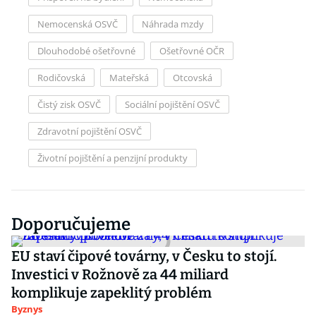
Nemocenská OSVČ
Náhrada mzdy
Dlouhodobé ošetřovné
Ošetřovné OČR
Rodičovská
Mateřská
Otcovská
Čistý zisk OSVČ
Sociální pojištění OSVČ
Zdravotní pojištění OSVČ
Životní pojištění a penzijní produkty
Doporučujeme
EU staví čipové továrny, v Česku to stojí.
Investici v Rožnově za 44 miliard
komplikuje zapeklitý problém
Byznys