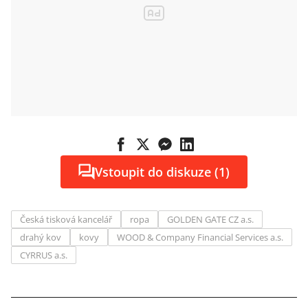
Vstoupit do diskuze (1)
Česká tisková kancelář
ropa
GOLDEN GATE CZ a.s.
drahý kov
kovy
WOOD & Company Financial Services a.s.
CYRRUS a.s.