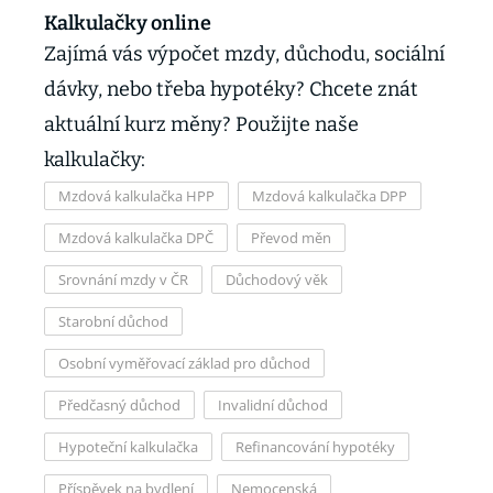
Kalkulačky online
Zajímá vás výpočet mzdy, důchodu, sociální
dávky, nebo třeba hypotéky? Chcete znát
aktuální kurz měny? Použijte naše
kalkulačky:
Mzdová kalkulačka HPP
Mzdová kalkulačka DPP
Mzdová kalkulačka DPČ
Převod měn
Srovnání mzdy v ČR
Důchodový věk
Starobní důchod
Osobní vyměřovací základ pro důchod
Předčasný důchod
Invalidní důchod
Hypoteční kalkulačka
Refinancování hypotéky
Příspěvek na bydlení
Nemocenská