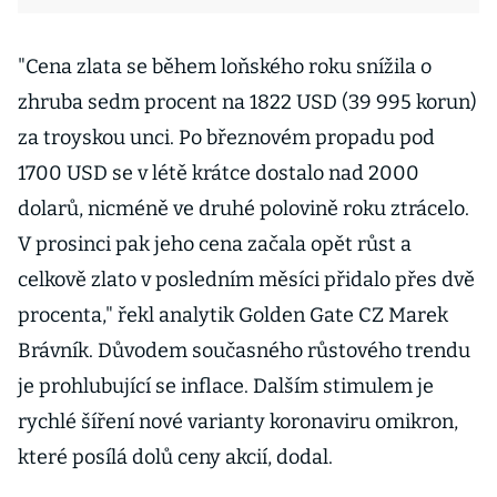
"Cena zlata se během loňského roku snížila o
zhruba sedm procent na 1822 USD (39 995 korun)
za troyskou unci. Po březnovém propadu pod
1700 USD se v létě krátce dostalo nad 2000
dolarů, nicméně ve druhé polovině roku ztrácelo.
V prosinci pak jeho cena začala opět růst a
celkově zlato v posledním měsíci přidalo přes dvě
procenta," řekl analytik Golden Gate CZ Marek
Brávník. Důvodem současného růstového trendu
je prohlubující se inflace. Dalším stimulem je
rychlé šíření nové varianty koronaviru omikron,
které posílá dolů ceny akcií, dodal.