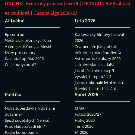
ONLINE
Eventový prostor Level 9
OKTAGON 92: Szabová
vs. Pudilová
Chance Liga 2026/27
Aktuálně
Léto 2026
Epicentrum
Karlovarský filmový festival
Neštovice: příznaky, léčba
2026
V čem jezdí Yamal a Mesii?
Znamení, že jste potkali
Kvízy pro seniory
někoho z minulého života
Kalendář úplňků 2026
Astronomické úkazy 2026:
Co je bodycount?
zatmění slunce a další
Jak obléci miminko při
vysokých teplotách?
Jak na dokonalé letní mojito
6 lehkých letních salátů
Politika
Sport 2026
Nová superdávka: kdo na ní
MMA
dosáhne?
Fotbal 2026/27
Sjezd sudetských Němců
Hokej 2026
Proč vláda zavádí EET?
Tenis 2026
Padni komu padni
F1 2026