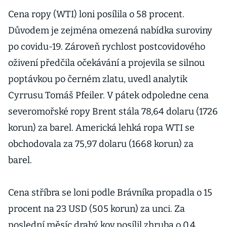
Cena ropy (WTI) loni posílila o 58 procent.
Důvodem je zejména omezená nabídka suroviny
po covidu-19. Zároveň rychlost postcovidového
oživení předčila očekávání a projevila se silnou
poptávkou po černém zlatu, uvedl analytik
Cyrrusu Tomáš Pfeiler. V pátek odpoledne cena
severomořské ropy Brent stála 78,64 dolaru (1726
korun) za barel. Americká lehká ropa WTI se
obchodovala za 75,97 dolaru (1668 korun) za
barel.
Cena stříbra se loni podle Brávníka propadla o 15
procent na 23 USD (505 korun) za unci. Za
poslední měsíc drahý kov posílil zhruba o 0,4