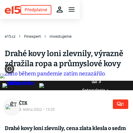
Předplatné
e15.cz
Finexpert
Investujeme
Drahé kovy loni zlevnily, výrazně
zdražila ropa a průmyslové kovy
3
Fotogalerie
ČTK
1
3. ledna 2022
·
13:25
Drahé kovy loni zlevnily, cena zlata klesla o sedm