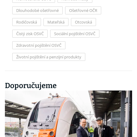
Dlouhodobé ošetřovné
Ošetřovné OČR
Rodičovská
Mateřská
Otcovská
Čistý zisk OSVČ
Sociální pojištění OSVČ
Zdravotní pojištění OSVČ
Životní pojištění a penzijní produkty
Doporučujeme