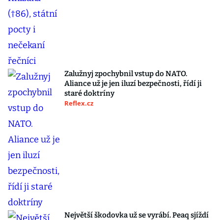
Zalužnyj zpochybnil vstup do NATO.
Aliance už je jen iluzí bezpečnosti, řídí ji
staré doktríny
Reflex.cz
Největší škodovka už se vyrábí. Peaq sjíždí