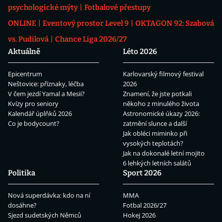
psychologické mýty
Fotbalové přestupy
ONLINE
Eventový prostor Level 9
OKTAGON 92: Szabová
vs. Pudilová
Chance Liga 2026/27
Aktuálně
Léto 2026
Epicentrum
Karlovarský filmový festival
Neštovice: příznaky, léčba
2026
V čem jezdí Yamal a Mesii?
Znamení, že jste potkali
Kvízy pro seniory
někoho z minulého života
Kalendář úplňků 2026
Astronomické úkazy 2026:
Co je bodycount?
zatmění slunce a další
Jak obléci miminko při
vysokých teplotách?
Jak na dokonalé letní mojito
6 lehkých letních salátů
Politika
Sport 2026
Nová superdávka: kdo na ní
MMA
dosáhne?
Fotbal 2026/27
Sjezd sudetských Němců
Hokej 2026