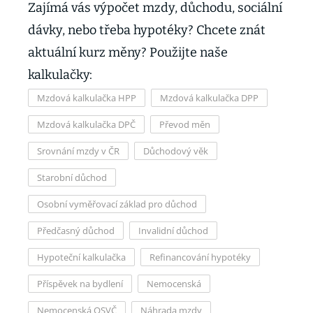
Zajímá vás výpočet mzdy, důchodu, sociální
dávky, nebo třeba hypotéky? Chcete znát
aktuální kurz měny? Použijte naše
kalkulačky:
Mzdová kalkulačka HPP
Mzdová kalkulačka DPP
Mzdová kalkulačka DPČ
Převod měn
Srovnání mzdy v ČR
Důchodový věk
Starobní důchod
Osobní vyměřovací základ pro důchod
Předčasný důchod
Invalidní důchod
Hypoteční kalkulačka
Refinancování hypotéky
Příspěvek na bydlení
Nemocenská
Nemocenská OSVČ
Náhrada mzdy