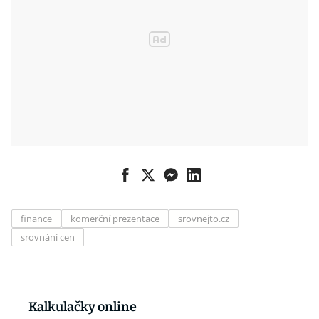
finance
komerční prezentace
srovnejto.cz
srovnání cen
Kalkulačky online