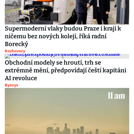
Supermoderní vlaky budou Praze i kraji k
ničemu bez nových kolejí, říká radní
Borecký
Rozhovory
Obchodní modely se hroutí, trh se
extrémně mění, předpovídají čeští kapitáni
AI revoluce
Byznys