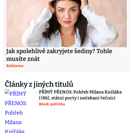
Jak spolehlivě zakryjete šediny? Tohle
musíte znát
Reklama
Články z jiných titulů
PŘÍMÝ PŘENOS: Pohřeb Milana Knížáka
(†86), státní pocty i nečekaní řečníci
Blesk politika