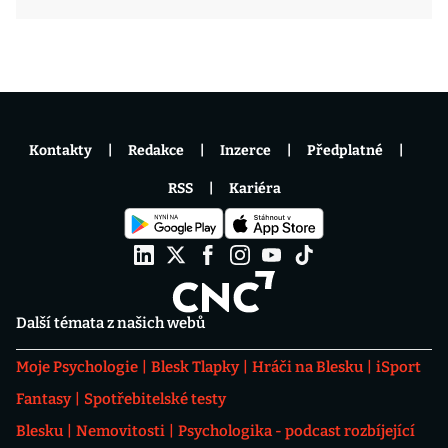
Kontakty
Redakce
Inzerce
Předplatné
RSS
Kariéra
Další témata z našich webů
Moje Psychologie
Blesk Tlapky
Hráči na Blesku
iSport
Fantasy
Spotřebitelské testy
Blesku
Nemovitosti
Psychologika - podcast rozbíjející