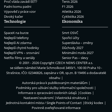
Proč vláda zavádí EET?
Tenis 2026
Padni komu padni
F1 2026
Výpověď z práce vzor
Atletika 2026
Divoký kačer
Cyklistika 2026
Technologie
Ekonomika
SpaceX na burze
Smrt OSVČ
Nejlepší telefony
Spořicí účty
Nejlepší AI zdarma
Superdávka – změny
Nejlepší chytré hodinky
Důchody 2027
Nejlepší VPN – srovnání
Minimální mzda 2027
Netflix filmy a seriály
Senior Pas – slevy
© 2001 - 2026 Copyright
CZECH NEWS CENTER a.s.
se sídlem náměstí Marie Schmolkové 3493/1, 100 00 Praha 10 -
Strašnice, IČO: 02346826, zapsána v OR, sp.zn. B 19490 a dodavatelé
obsahu
Autorská práva k publikovaným materiálům
Podmínky pro užívání služby informační společnosti
Informace o zpracování osobních údajů
Cookies
Nastavení soukromí
Vlastnická struktura
Jednotná kontaktní místa / Single Points of Contact
Etický kodex
Povinně zveřejňované informace