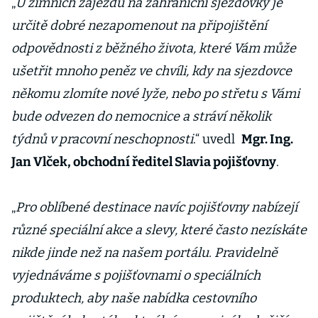
„
U zimních zájezdů na zahraniční sjezdovky je
určitě dobré nezapomenout na připojištění
odpovědnosti z běžného života, které Vám může
ušetřit mnoho peněz ve chvíli, kdy na sjezdovce
někomu zlomíte nové lyže, nebo po střetu s Vámi
bude odvezen do nemocnice a stráví několik
týdnů v pracovní neschopnosti
.“ uvedl
Mgr. Ing.
Jan Vlček, obchodní ředitel Slavia pojišťovny
.
„
Pro oblíbené destinace navíc pojišťovny nabízejí
různé speciální akce a slevy, které často nezískáte
nikde jinde než na našem portálu. Pravidelně
vyjednáváme s pojišťovnami o speciálních
produktech, aby naše nabídka cestovního