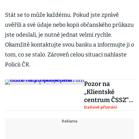
Stát se to může každému. Pokud jste zprávě
uvěřili a své údaje nebo kopii občanského průkazu
jste odeslali, je nutné jednat velmi rychle.
Okamžitě kontaktujte svou banku a informujte ji o
tom, co se stalo. Zároveň celou situaci nahlaste
Policii ČR.
Pozor na
„Klientské
centrum ČSSZ“.
Úřad varuje před
Daňové přiznání
rafinovaným
podvodem