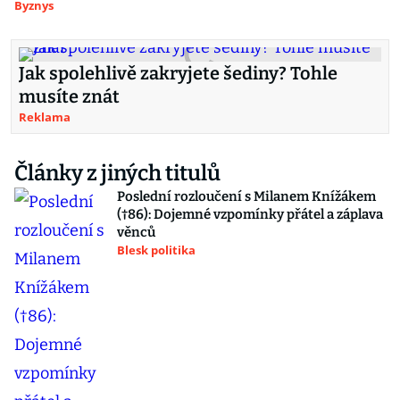
Byznys
Jak spolehlivě zakryjete šediny? Tohle
musíte znát
Reklama
Články z jiných titulů
Poslední rozloučení s Milanem Knížákem
(†86): Dojemné vzpomínky přátel a záplava
věnců
Blesk politika