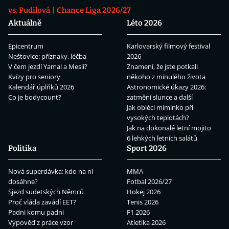
vs. Pudilová
Chance Liga 2026/27
Aktuálně
Léto 2026
Epicentrum
Karlovarský filmový festival
Neštovice: příznaky, léčba
2026
V čem jezdí Yamal a Mesii?
Znamení, že jste potkali
Kvízy pro seniory
někoho z minulého života
Kalendář úplňků 2026
Astronomické úkazy 2026:
Co je bodycount?
zatmění slunce a další
Jak obléci miminko při
vysokých teplotách?
Jak na dokonalé letní mojito
6 lehkých letních salátů
Politika
Sport 2026
Nová superdávka: kdo na ní
MMA
dosáhne?
Fotbal 2026/27
Sjezd sudetských Němců
Hokej 2026
Proč vláda zavádí EET?
Tenis 2026
Padni komu padni
F1 2026
Výpověď z práce vzor
Atletika 2026