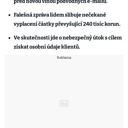
před novou vlnou podvodných e-mailů.
Falešná zpráva lidem slibuje nečekané
vyplacení částky převyšující 240 tisíc korun.
Ve skutečnosti jde o nebezpečný útok s cílem
získat osobní údaje klientů.