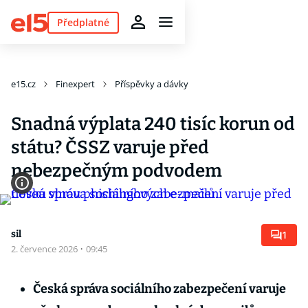
Předplatné
e15.cz
Finexpert
Příspěvky a dávky
Snadná výplata 240 tisíc korun od
státu? ČSSZ varuje před
nebezpečným podvodem
sil
1
2. července 2026
·
09:45
Česká správa sociálního zabezpečení varuje