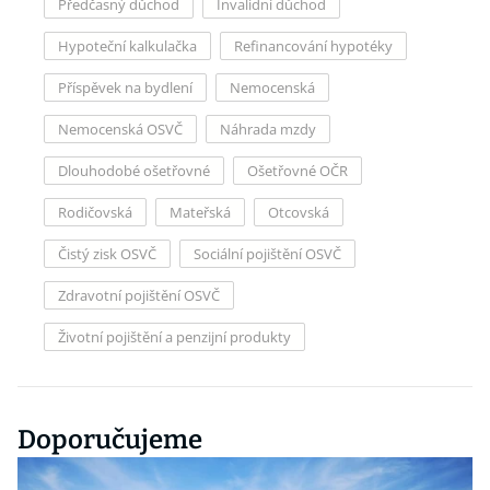
Předčasný důchod
Invalidní důchod
Hypoteční kalkulačka
Refinancování hypotéky
Příspěvek na bydlení
Nemocenská
Nemocenská OSVČ
Náhrada mzdy
Dlouhodobé ošetřovné
Ošetřovné OČR
Rodičovská
Mateřská
Otcovská
Čistý zisk OSVČ
Sociální pojištění OSVČ
Zdravotní pojištění OSVČ
Životní pojištění a penzijní produkty
Doporučujeme