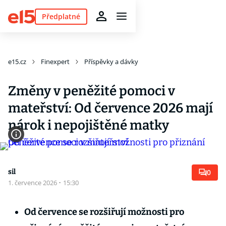
Předplatné
e15.cz
Finexpert
Příspěvky a dávky
Změny v peněžité pomoci v
mateřství: Od července 2026 mají
nárok i nepojištěné matky
sil
0
1. července 2026
·
15:30
Od července se rozšiřují možnosti pro