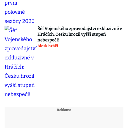
Šéf Vojenského zpravodajství exkluzivně v
Hráčích: Česku hrozil vyšší stupeň
nebezpečí!
Blesk hráči