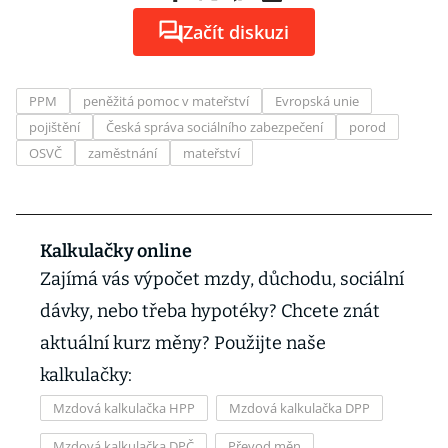
Začít diskuzi
PPM
peněžitá pomoc v mateřství
Evropská unie
pojištění
Česká správa sociálního zabezpečení
porod
OSVČ
zaměstnání
mateřství
Kalkulačky online
Zajímá vás výpočet mzdy, důchodu, sociální
dávky, nebo třeba hypotéky? Chcete znát
aktuální kurz měny? Použijte naše
kalkulačky:
Mzdová kalkulačka HPP
Mzdová kalkulačka DPP
Mzdová kalkulačka DPČ
Převod měn