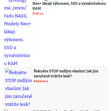
Neo+ lákají výkonem, SSD a vyměnitelnou
RAM
Živě.cz
Řekněte STOP mdlým vlasům! Jak jim
zaručeně vrátíte lesk?
Reklama