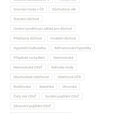
Srovnání mzdy v ČR
Důchodový věk
Starobní důchod
Osobní vyměřovací základ pro důchod
Předčasný důchod
Invalidní důchod
Hypoteční kalkulačka
Refinancování hypotéky
Příspěvek na bydlení
Nemocenská
Nemocenská OSVČ
Náhrada mzdy
Dlouhodobé ošetřovné
Ošetřovné OČR
Rodičovská
Mateřská
Otcovská
Čistý zisk OSVČ
Sociální pojištění OSVČ
Zdravotní pojištění OSVČ