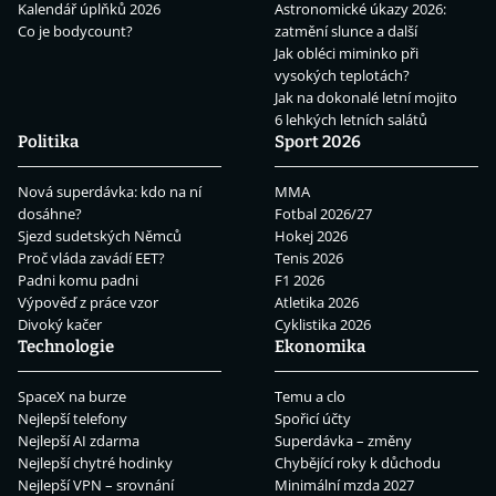
Kalendář úplňků 2026
Astronomické úkazy 2026:
Co je bodycount?
zatmění slunce a další
Jak obléci miminko při
vysokých teplotách?
Jak na dokonalé letní mojito
6 lehkých letních salátů
Politika
Sport 2026
Nová superdávka: kdo na ní
MMA
dosáhne?
Fotbal 2026/27
Sjezd sudetských Němců
Hokej 2026
Proč vláda zavádí EET?
Tenis 2026
Padni komu padni
F1 2026
Výpověď z práce vzor
Atletika 2026
Divoký kačer
Cyklistika 2026
Technologie
Ekonomika
SpaceX na burze
Temu a clo
Nejlepší telefony
Spořicí účty
Nejlepší AI zdarma
Superdávka – změny
Nejlepší chytré hodinky
Chybějící roky k důchodu
Nejlepší VPN – srovnání
Minimální mzda 2027