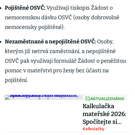
Pojištěné OSVČ:
Využívají tiskopis Žádost o
nemocenskou dávku OSVČ (osoby dobrovolně
nemocensky pojištěné).
Nezaměstnané a nepojištěné OSVČ:
Osoby,
kterým již netrvá zaměstnání, a nepojištěné
OSVČ pak využívají formulář Žádost o peněžitou
pomoc v mateřství pro ženy bez účasti na
pojištění.
AKTUALIZOVÁNO
Kalkulačka
mateřské 2026:
Spočítejte si
PPM a zjistěte,
Kalkulačky