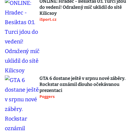
ONLINE: Hradec - Besiktas 0:1. Turci jdou
do vedení! Odražený míč uklidil do sítě
Kilicsoy
iSport.cz
GTA 6 dostane ještě v srpnu nové záběry.
Rockstar oznámil dlouho očekávanou
prezentaci
Poggers