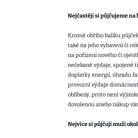
Nejčastěji si půjčujeme na 
Kromě obřího balíku půjček
také na jeho vybavení či rek
na pořízení nového či ojet
nečekané výdaje, spojené tř
doplatky energií, úhradu f
provozní výdaje domácnosti
oblíbený, proto není výjimk
dovolenou anebo nákup ván
Nejvíce si půjčují muži oko