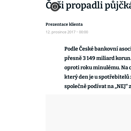
Češi propadli půjčká
Prezentace klienta
12. prosince 2017
·
00:00
Podle České bankovní asocia
přesně 3 149 miliard korun
oproti roku minulému. Na co
který den je u spotřebitelů
společně podívat na „NEJ“ 