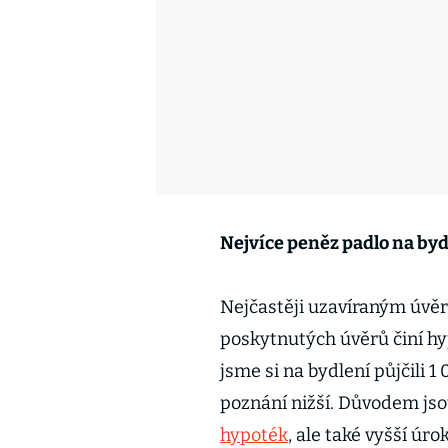
Nejvíce peněz padlo na byd
Nejčastěji uzavíraným úvěr
poskytnutých úvěrů činí h
jsme si na bydlení půjčili 1
poznání nižší. Důvodem js
hypoték
, ale také vyšší úr