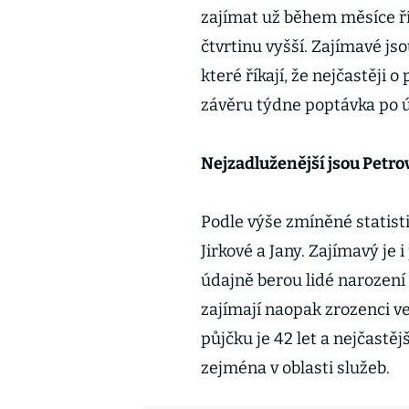
zajímat už během měsíce ří
čtvrtinu vyšší. Zajímavé jso
které říkají, že nejčastěji
závěru týdne poptávka po 
Nejzadluženější jsou Petro
Podle výše zmíněné statisti
Jirkové a Jany. Zajímavý je
údajně berou lidé narození
zajímají naopak zrozenci v
půjčku je 42 let a nejčastě
zejména v oblasti služeb.