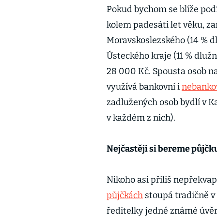
Pokud bychom se blíže podí
kolem padesáti let věku, z
Moravskoslezského (14 % dl
Ústeckého kraje (11 % dlužn
28 000 Kč. Spousta osob naš
využívá bankovní i
nebankov
zadlužených osob bydlí v Ka
v každém z nich).
Nejčastěji si bereme půjčk
Nikoho asi příliš nepřekvap
půjčkách
stoupá tradičně v
ředitelky jedné známé úvěro