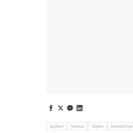
bydlení
finance
Půjčka
komerční pr