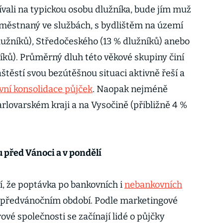
vali na typickou osobu dlužníka, bude jím muž
aměstnaný ve službách, s bydlištěm na území
užníků), Středočeského (13 % dlužníků) anebo
íků). Průměrný dluh této věkové skupiny činí
těstí svou bezútěšnou situaci aktivně řeší a
ní konsolidace půjček
. Naopak nejméně
rlovarském kraji a na Vysočině (přibližně 4 %
u před Vánoci a v pondělí
í, že poptávka po bankovních i
nebankovních
 předvánočním období. Podle marketingové
vé společnosti se začínají lidé o půjčky