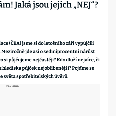
m! Jaká jsou jejich „NEJ“?
ce (ČBA) jsme si do letošního září vypůjčili
. Meziročně jde asi o sedmiprocentní nárůst
 si půjčujeme nejčastěji? Kdo dluží nejvíce, či
 z hlediska půjček nejoblíbenější? Pojďme se
ze světa spotřebitelských úvěrů.