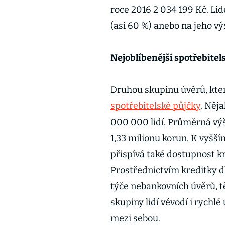
roce 2016 2 034 199 Kč. Lid
(asi 60 %) anebo na jeho vý
Nejoblíbenější spotřebitel
Druhou skupinu úvěrů, které
spotřebitelské půjčky
. Něj
000 000 lidí. Průměrná vý
1,33 milionu korun. K vyšš
přispívá také dostupnost kr
Prostřednictvím kreditky d
týče nebankovních úvěrů, 
skupiny lidí vévodí i rychlé
mezi sebou.