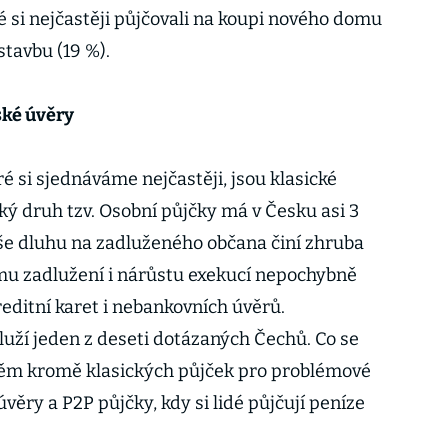
é si nejčastěji půjčovali na koupi nového domu
stavbu (19 %).
ské úvěry
 si sjednáváme nejčastěji, jsou klasické
aký druh tzv. Osobní půjčky má v Česku asi 3
še dluhu na zadluženého občana činí zhruba
ímu zadlužení i nárůstu exekucí nepochybně
editní karet i nebankovních úvěrů.
luží jeden z deseti dotázaných Čechů. Co se
těm kromě klasických půjček pro problémové
 úvěry a P2P půjčky, kdy si lidé půjčují peníze