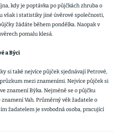
jna, kdy je poptávka po půjčkách zhruba o
u však i statistiky jiné úvěrové společnosti,
 o půjčky žádáte během pondělka. Naopak v
úvěrech pomalu klesá.
vé a Býci
ky si také nejvíce půjček sjednávají Petrové,
 i průzkum mezi znameními. Nejvíce půjček si
 ve znamení Býka. Nejméně se o půjčku
e znamení Vah. Průměrný věk žadatele o
jším žadatelem je svobodná osoba, pracující