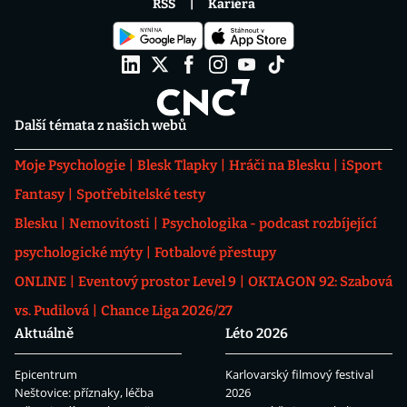
RSS
Kariéra
Další témata z našich webů
Moje Psychologie
Blesk Tlapky
Hráči na Blesku
iSport
Fantasy
Spotřebitelské testy
Blesku
Nemovitosti
Psychologika - podcast rozbíjející
psychologické mýty
Fotbalové přestupy
ONLINE
Eventový prostor Level 9
OKTAGON 92: Szabová
vs. Pudilová
Chance Liga 2026/27
Aktuálně
Léto 2026
Epicentrum
Karlovarský filmový festival
Neštovice: příznaky, léčba
2026