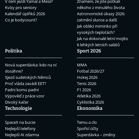
V čem jezdí Yamal a Mesii?
Znamení, že jste potkali
Kvízy pro seniory
někoho z minulého života
Kalendář úplňků 2026
Astronomické úkazy 2026:
Co je bodycount?
zatmění slunce a další
Jak obléci miminko při
vysokých teplotách?
Jak na dokonalé letní mojito
6 lehkých letních salátů
Politika
Sport 2026
Nová superdávka: kdo na ní
MMA
dosáhne?
Fotbal 2026/27
Sjezd sudetských Němců
Hokej 2026
Proč vláda zavádí EET?
Tenis 2026
Padni komu padni
F1 2026
Výpověď z práce vzor
Atletika 2026
Divoký kačer
Cyklistika 2026
Technologie
Ekonomika
SpaceX na burze
Temu a clo
Nejlepší telefony
Spořicí účty
Nejlepší AI zdarma
Superdávka – změny