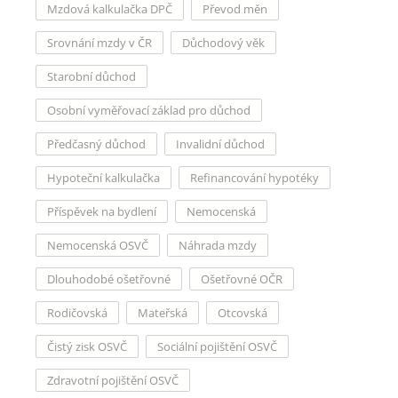
Mzdová kalkulačka DPČ
Převod měn
Srovnání mzdy v ČR
Důchodový věk
Starobní důchod
Osobní vyměřovací základ pro důchod
Předčasný důchod
Invalidní důchod
Hypoteční kalkulačka
Refinancování hypotéky
Příspěvek na bydlení
Nemocenská
Nemocenská OSVČ
Náhrada mzdy
Dlouhodobé ošetřovné
Ošetřovné OČR
Rodičovská
Mateřská
Otcovská
Čistý zisk OSVČ
Sociální pojištění OSVČ
Zdravotní pojištění OSVČ