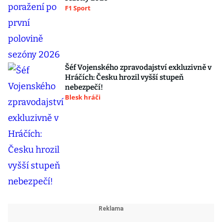
F1 Sport
Šéf Vojenského zpravodajství exkluzivně v
Hráčích: Česku hrozil vyšší stupeň
nebezpečí!
Blesk hráči