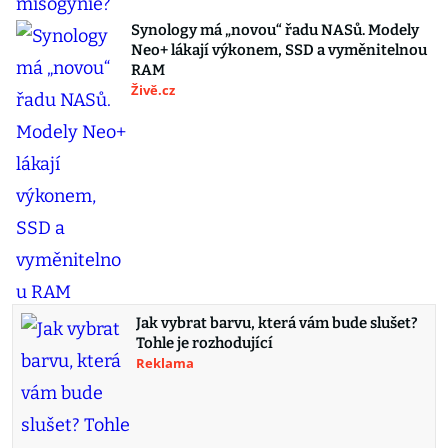
Synology má „novou“ řadu NASů. Modely
Neo+ lákají výkonem, SSD a vyměnitelnou
RAM
Živě.cz
Jak vybrat barvu, která vám bude slušet?
Tohle je rozhodující
Reklama