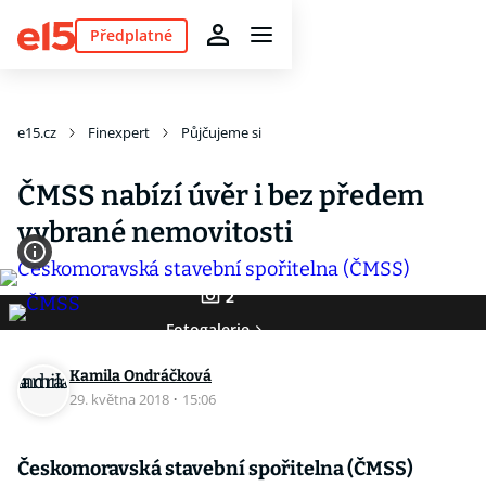
Předplatné
e15.cz
Finexpert
Půjčujeme si
ČMSS nabízí úvěr i bez předem
vybrané nemovitosti
2
Fotogalerie
Kamila Ondráčková
29. května 2018
·
15:06
Českomoravská stavební spořitelna (ČMSS)