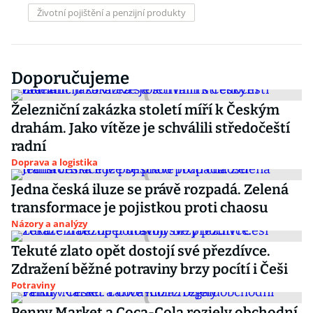
Životní pojištění a penzijní produkty
Doporučujeme
Železniční zakázka století míří k Českým
drahám. Jako vítěze je schválili středočeští
radní
Doprava a logistika
Jedna česká iluze se právě rozpadá. Zelená
transformace je pojistkou proti chaosu
Názory a analýzy
Tekuté zlato opět dostojí své přezdívce.
Zdražení běžné potraviny brzy pocítí i Češi
Potraviny
Penny Market a Coca-Cola rozjely obchodní