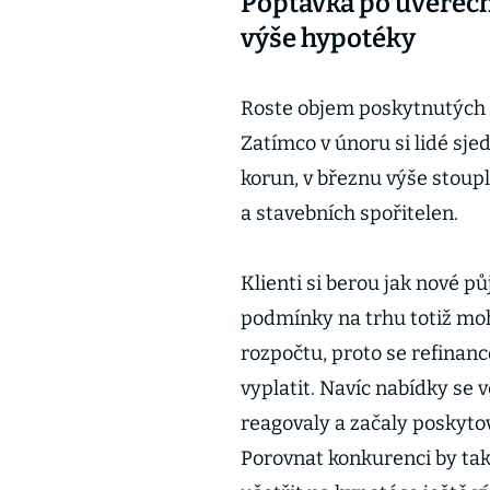
Poptávka po úvěrech 
výše hypotéky
Roste objem poskytnutých ú
Zatímco v únoru si lidé sj
korun, v březnu výše stoupl
a stavebních spořitelen.
Klienti si berou jak nové půj
podmínky na trhu totiž moh
rozpočtu, proto se refina
vyplatit. Navíc nabídky se 
reagovaly a začaly poskytova
Porovnat konkurenci by ta