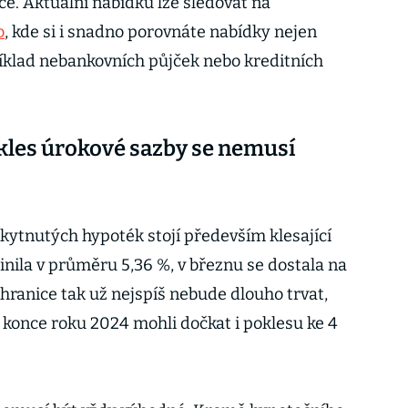
íce. Aktuální nabídku lze sledovat na
o
, kde si i snadno porovnáte nabídky nejen
příklad nebankovních půjček nebo kreditních
okles úrokové sazby se nemusí
ytnutých hypoték stojí především klesající
inila v průměru 5,36 %, v březnu se dostala na
hranice tak už nejspíš nebude dlouho trvat,
konce roku 2024 mohli dočkat i poklesu ke 4