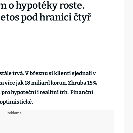
em o hypotéky roste.
etos pod hranici čtyř
ále trvá. V březnu si klienti sjednali v
a více jak 18 miliard korun. Zhruba 15%
pro hypoteční i realitní trh. Finanční
optimistické.