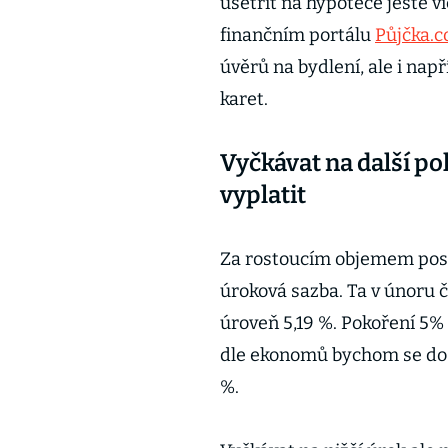
ušetřit na hypotéce ještě v
finančním portálu
Půjčka.c
úvěrů na bydlení, ale i na
karet.
Vyčkávat na další p
vyplatit
Za rostoucím objemem posk
úroková sazba. Ta v únoru č
úroveň 5,19 %. Pokoření 5% 
dle ekonomů bychom se do 
%.