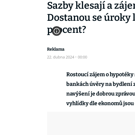
Sazby klesají a záj
Dostanou se úroky l
procent?
Reklama
22. dubna 2024
·
00:00
Rostoucí zájem o hypotéky st
bankách úvěry na bydlení z
navýšení je dobrou zprávou 
vyhlídky dle ekonomů jsou 