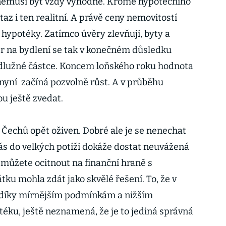
e nemusí být vždy výhodné. Kromě hypotečního
otaz i ten realitní. A právě ceny nemovitostí
ypotéky. Zatímco úvěry zlevňují, byty a
ěr na bydlení se tak v konečném důsledku
 dlužné částce. Koncem loňského roku hodnota
 nyní začíná pozvolně růst. A v průběhu
u ještě zvedat.
u Čechů opět oživen. Dobré ale je se nenechat
ás do velkých potíží dokáže dostat neuvážená
e můžete ocitnout na finanční hraně s
tku mohla zdát jako skvělé řešení. To, že v
 díky mírnějším podmínkám a nižším
ku, ještě neznamená, že je to jediná správná