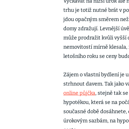
Vyčkávat na nižší úrok al
trhu je totiž nutné brát v p
jdou opačným směrem než h
domy zdražují. Levnější úv
může prodražit kvůli vyšší
nemovitostí mírně klesala,
letošního roku se ceny budo
Zájem o vlastní bydlení je 
strhnout davem. Tak jako v
online půjčka
, stejně tak s
hypotékou, která se na počá
současné době dosáhnete,
úrokovým sazbám, na hypoté