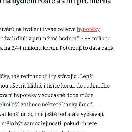
na bydlení roste a s ní i průměrná
věrů na bydlení i výše celkové
hypotéky
.
ednávali dluh v průměrné hodnotě 3,38 milionu
a na 3,44 milionu korun. Potvrzují to data bank
čky, tak refinancují i ty stávající. Lepší
ou ušetřit klidně i tisíce korun do rodinného
ncování hypotéky v současné době může
velmi liší, zatímco některé banky ihned
t lepší úrok, jiné ještě teď stále vyčkávají.
k mělo být samozřejmostí, pokud chcete