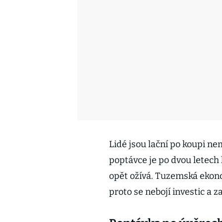
Lidé jsou lační po koupi ne
poptávce je po dvou letech 
opět ožívá. Tuzemská ekonom
proto se nebojí investic a z