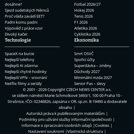
dosáhne?
Fotbal 2026/27
Sjezd sudetských Němců
Hokej 2026
Proč vláda zavádí EET?
Tenis 2026
Padni komu padni
F1 2026
Výpověď z práce vzor
Atletika 2026
Divoký kačer
Cyklistika 2026
Technologie
Ekonomika
SpaceX na burze
Smrt OSVČ
Nejlepší telefony
Spořicí účty
Nejlepší AI zdarma
Superdávka – změny
Nejlepší chytré hodinky
Důchody 2027
Nejlepší VPN – srovnání
Minimální mzda 2027
Netflix filmy a seriály
Senior Pas – slevy
© 2001 - 2026 Copyright
CZECH NEWS CENTER a.s.
se sídlem náměstí Marie Schmolkové 3493/1, 100 00 Praha 10 -
Strašnice, IČO: 02346826, zapsána v OR, sp.zn. B 19490 a dodavatelé
obsahu
Autorská práva k publikovaným materiálům
Podmínky pro užívání služby informační společnosti
Informace o zpracování osobních údajů
Cookies
Nastavení soukromí
Vlastnická struktura