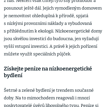
z nás. Někteří však chtějí tyto sny prohloubit a
posunout ještě dál. Jejich vymodleným domovem
je nemovitost ohleduplná k přírodě, spjatá
s nízkými provozními náklady a vybudovaná
s přihlédnutím k ekologii. Nízkoenergetické domy
jsou skvělou investicí do budoucna, jen vyžadují
vyšší vstupní investici. A právě k jejich pořízení
můžete využít speciálních půjček.
Získejte peníze na nízkoenergetické
bydlení
Šetrné a zelené bydlení je trendem současné
doby. Na to mimochodem reagovali i mnozí
poskytovatelé úvěrů libovolného typu. Peníze si