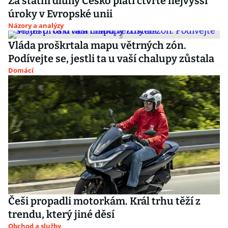
Za státní dluhy Česko platí čtvrté nejvyšší
úroky v Evropské unii
Názory a analýzy
Vláda proškrtala mapu větrných zón.
Podívejte se, jestli ta u vaší chalupy zůstala
Domácí
Češi propadli motorkám. Král trhu těží z
trendu, který jiné děsí
Obchod a služby