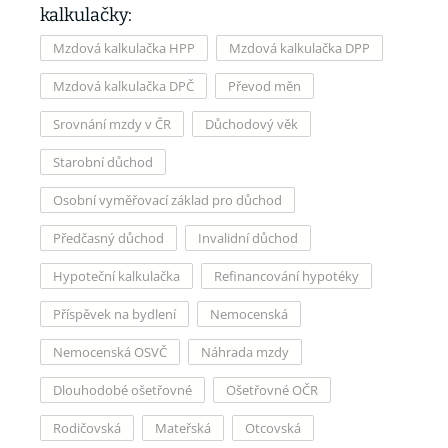
kalkulačky:
Mzdová kalkulačka HPP
Mzdová kalkulačka DPP
Mzdová kalkulačka DPČ
Převod měn
Srovnání mzdy v ČR
Důchodový věk
Starobní důchod
Osobní vyměřovací základ pro důchod
Předčasný důchod
Invalidní důchod
Hypoteční kalkulačka
Refinancování hypotéky
Příspěvek na bydlení
Nemocenská
Nemocenská OSVČ
Náhrada mzdy
Dlouhodobé ošetřovné
Ošetřovné OČR
Rodičovská
Mateřská
Otcovská