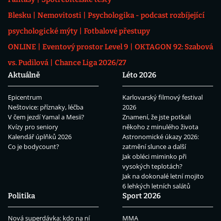
Blesku
Nemovitosti
Psychologika - podcast rozbíjející
psychologické mýty
Fotbalové přestupy
ONLINE
Eventový prostor Level 9
OKTAGON 92: Szabová
vs. Pudilová
Chance Liga 2026/27
Aktuálně
Léto 2026
Epicentrum
Karlovarský filmový festival
Neštovice: příznaky, léčba
2026
V čem jezdí Yamal a Mesii?
Znamení, že jste potkali
Kvízy pro seniory
někoho z minulého života
Kalendář úplňků 2026
Astronomické úkazy 2026:
Co je bodycount?
zatmění slunce a další
Jak obléci miminko při
vysokých teplotách?
Jak na dokonalé letní mojito
6 lehkých letních salátů
Politika
Sport 2026
Nová superdávka: kdo na ní
MMA