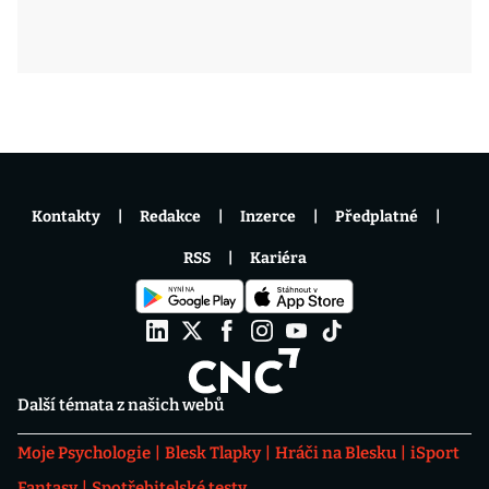
Kontakty
Redakce
Inzerce
Předplatné
RSS
Kariéra
Další témata z našich webů
Moje Psychologie
Blesk Tlapky
Hráči na Blesku
iSport
Fantasy
Spotřebitelské testy