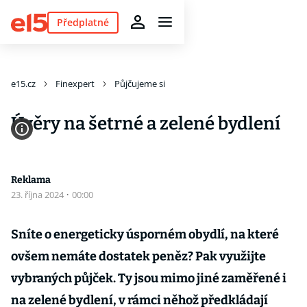
Předplatné
e15.cz
Finexpert
Půjčujeme si
Úvěry na šetrné a zelené bydlení
Reklama
23. října 2024
·
00:00
Sníte o energeticky úsporném obydlí, na které
ovšem nemáte dostatek peněz? Pak využijte
vybraných půjček. Ty jsou mimo jiné zaměřené i
na zelené bydlení, v rámci něhož předkládají