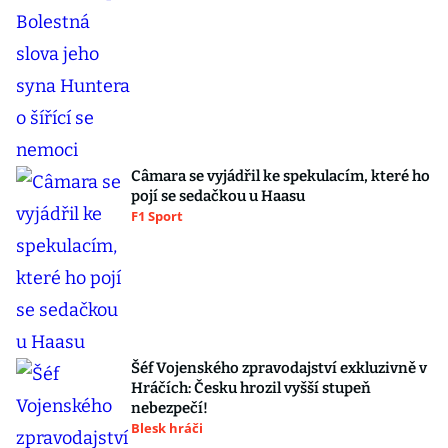
Câmara se vyjádřil ke spekulacím, které ho
pojí se sedačkou u Haasu
F1 Sport
Šéf Vojenského zpravodajství exkluzivně v
Hráčích: Česku hrozil vyšší stupeň
nebezpečí!
Blesk hráči