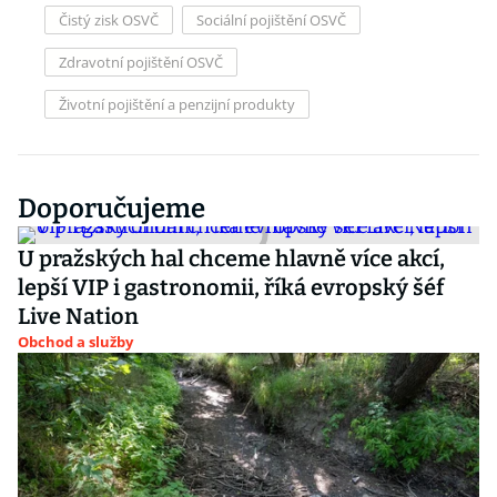
Čistý zisk OSVČ
Sociální pojištění OSVČ
Zdravotní pojištění OSVČ
Životní pojištění a penzijní produkty
Doporučujeme
U pražských hal chceme hlavně více akcí,
lepší VIP i gastronomii, říká evropský šéf
Live Nation
Obchod a služby