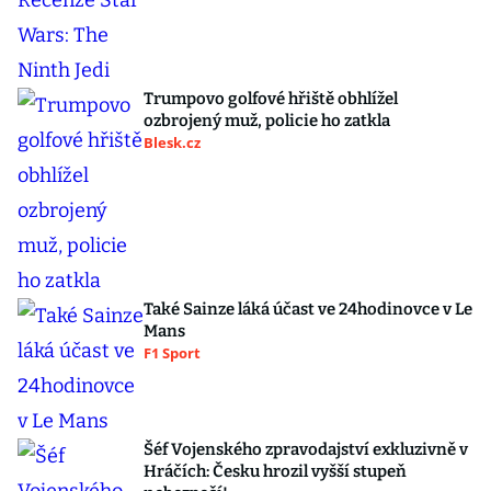
Trumpovo golfové hřiště obhlížel
ozbrojený muž, policie ho zatkla
Blesk.cz
Také Sainze láká účast ve 24hodinovce v Le
Mans
F1 Sport
Šéf Vojenského zpravodajství exkluzivně v
Hráčích: Česku hrozil vyšší stupeň