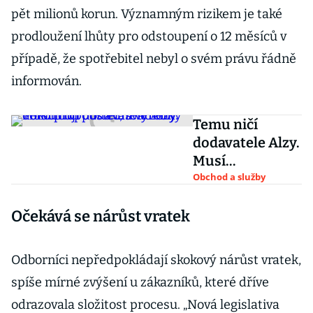
pět milionů korun. Významným rizikem je také
prodloužení lhůty pro odstoupení o 12 měsíců v
případě, že spotřebitel nebyl o svém právu řádně
informován.
Temu ničí
dodavatele Alzy.
Musí
propouštět,
Obchod a služby
švadleny
Očekává se nárůst vratek
dokončují
poslední
výrobky
Odborníci nepředpokládají skokový nárůst vratek,
spíše mírné zvýšení u zákazníků, které dříve
odrazovala složitost procesu. „Nová legislativa