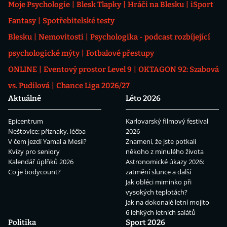
Moje Psychologie
Blesk Tlapky
Hráči na Blesku
iSport
Fantasy
Spotřebitelské testy
Blesku
Nemovitosti
Psychologika - podcast rozbíjející
psychologické mýty
Fotbalové přestupy
ONLINE
Eventový prostor Level 9
OKTAGON 92: Szabová
vs. Pudilová
Chance Liga 2026/27
Aktuálně
Léto 2026
Epicentrum
Karlovarský filmový festival
Neštovice: příznaky, léčba
2026
V čem jezdí Yamal a Mesii?
Znamení, že jste potkali
Kvízy pro seniory
někoho z minulého života
Kalendář úplňků 2026
Astronomické úkazy 2026:
Co je bodycount?
zatmění slunce a další
Jak obléci miminko při
vysokých teplotách?
Jak na dokonalé letní mojito
6 lehkých letních salátů
Politika
Sport 2026