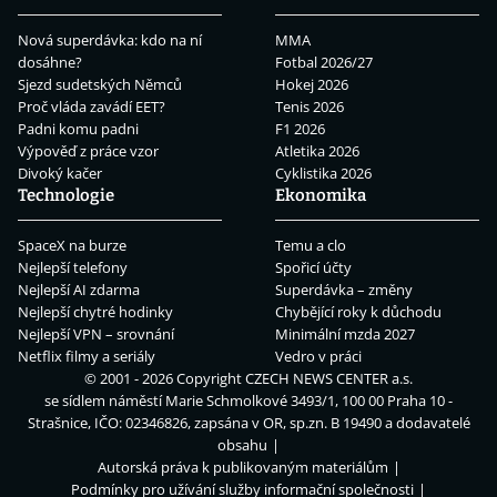
Nová superdávka: kdo na ní
MMA
dosáhne?
Fotbal 2026/27
Sjezd sudetských Němců
Hokej 2026
Proč vláda zavádí EET?
Tenis 2026
Padni komu padni
F1 2026
Výpověď z práce vzor
Atletika 2026
Divoký kačer
Cyklistika 2026
Technologie
Ekonomika
SpaceX na burze
Temu a clo
Nejlepší telefony
Spořicí účty
Nejlepší AI zdarma
Superdávka – změny
Nejlepší chytré hodinky
Chybějící roky k důchodu
Nejlepší VPN – srovnání
Minimální mzda 2027
Netflix filmy a seriály
Vedro v práci
© 2001 - 2026 Copyright
CZECH NEWS CENTER a.s.
se sídlem náměstí Marie Schmolkové 3493/1, 100 00 Praha 10 -
Strašnice, IČO: 02346826, zapsána v OR, sp.zn. B 19490 a dodavatelé
obsahu
Autorská práva k publikovaným materiálům
Podmínky pro užívání služby informační společnosti