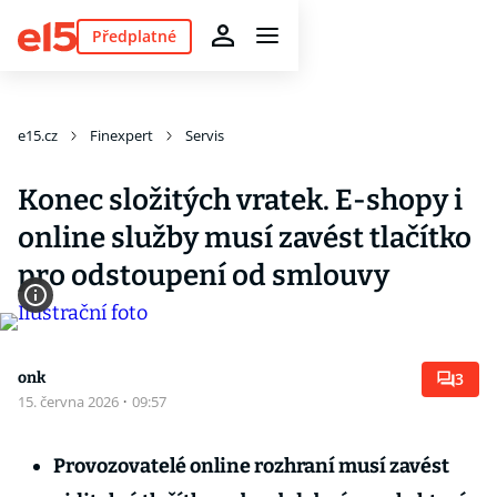
Předplatné
e15.cz
Finexpert
Servis
Konec složitých vratek. E-shopy i
online služby musí zavést tlačítko
pro odstoupení od smlouvy
onk
3
15. června 2026
·
09:57
Provozovatelé online rozhraní musí zavést