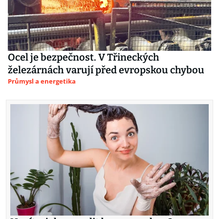
Ocel je bezpečnost. V Třineckých
železárnách varují před evropskou chybou
Průmysl a energetika