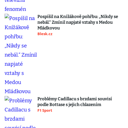
Pospíšil na Knížákově pohřbu: „Nikdy se
nebál.“ Zmínil napjaté vztahy s Medou
Mládkovou
Blesk.cz
Problémy Cadillacu s brzdami souvisí
podle Bottase s jejich chlazením
F1 Sport