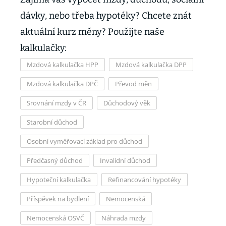
dávky, nebo třeba hypotéky? Chcete znát
aktuální kurz měny? Použijte naše
kalkulačky:
Mzdová kalkulačka HPP
Mzdová kalkulačka DPP
Mzdová kalkulačka DPČ
Převod měn
Srovnání mzdy v ČR
Důchodový věk
Starobní důchod
Osobní vyměřovací základ pro důchod
Předčasný důchod
Invalidní důchod
Hypoteční kalkulačka
Refinancování hypotéky
Příspěvek na bydlení
Nemocenská
Nemocenská OSVČ
Náhrada mzdy