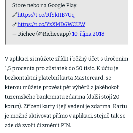
Store nebo na Google Play.
🔗
https://t.co/RfSktIB7Uq
🔗
https://t.co/YzXMD6WCUW
— Richee (@Richeeapp)
10. října 2018
V aplikaci si můžete zřídit i běžný účet s úročením
1,5 procenta pro zůstatek do 50 tisíc. K účtu je
bezkontaktní platební karta Mastercard, se
kterou můžete provést pět výběrů z jakéhokoli
tuzemského bankomatu zdarma (další stojí 20
korun). Zřízení karty i její vedení je zdarma. Kartu
je možné aktivovat přímo v aplikaci, stejně tak se
zde dá zvolit či změnit PIN.