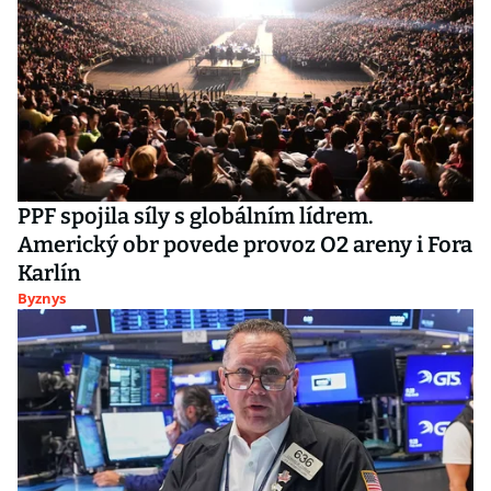
PPF spojila síly s globálním lídrem.
Americký obr povede provoz O2 areny i Fora
Karlín
Byznys