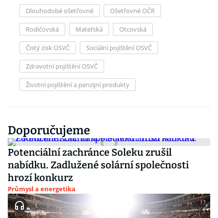
Dlouhodobé ošetřovné
Ošetřovné OČR
Rodičovská
Mateřská
Otcovská
Čistý zisk OSVČ
Sociální pojištění OSVČ
Zdravotní pojištění OSVČ
Životní pojištění a penzijní produkty
Doporučujeme
Potenciální zachránce Soleku zrušil
nabídku. Zadlužené solární společnosti
hrozí konkurz
Průmysl a energetika