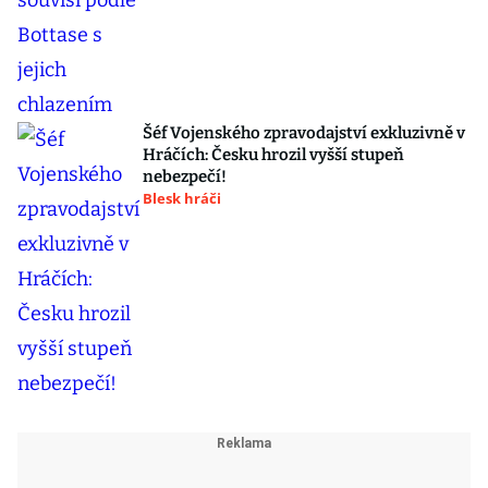
Šéf Vojenského zpravodajství exkluzivně v
Hráčích: Česku hrozil vyšší stupeň
nebezpečí!
Blesk hráči