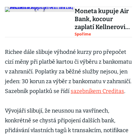
Moneta kupuje Air
Bank, kocour
zaplatí Kellnerovi
akciemi
Spoříme
Richee dále slibuje výhodné kurzy pro přepočet
cizí měny při platbě kartou či výběru z bankomatu
v zahraničí. Poplatky za běžné služby nejsou, jen
jeden: 30 korun za výběr z bankomatu v zahraničí.
Sazebník poplatků se řídí
sazebníkem Creditas
.
Vývojáři slibují, že neusnou na vavřínech,
konkrétně se chystá připojení dalších bank,
přidávání vlastních tagů k transakcím, notifikace