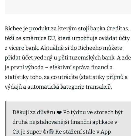
Richee je produkt za kterým stojí banka Creditas,
těží ze směrnice EU, která umožňuje ovládat účty
z vícero bank. Aktuálně si do Richeeho můžete
přidat účet vedený u pěti tuzemských bank. A zde
je první výhoda – efektivní správa financí a
statistiky toho, za co utrácíte (statistiky příjmů a
výdajů a automatická kategorie transakcí).
Děkuji za důvěru ❤️ Po týdnu ve storech být
druhá nejstahovanější finanční aplikace v
ČR je super 👍😀 Ke stažení stále v App