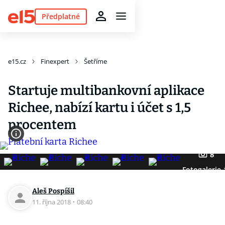
Předplatné
e15.cz
Finexpert
Šetříme
Startuje multibankovní aplikace
Richee, nabízí kartu i účet s 1,5
procentem
8
Fotogalerie
Aleš Pospíšil
11. října 2018
·
08:40