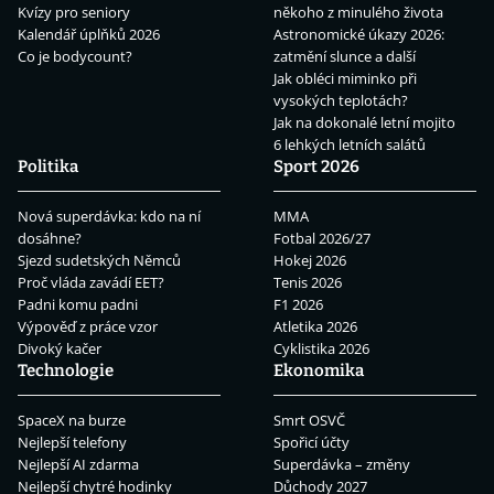
Kvízy pro seniory
někoho z minulého života
Kalendář úplňků 2026
Astronomické úkazy 2026:
Co je bodycount?
zatmění slunce a další
Jak obléci miminko při
vysokých teplotách?
Jak na dokonalé letní mojito
6 lehkých letních salátů
Politika
Sport 2026
Nová superdávka: kdo na ní
MMA
dosáhne?
Fotbal 2026/27
Sjezd sudetských Němců
Hokej 2026
Proč vláda zavádí EET?
Tenis 2026
Padni komu padni
F1 2026
Výpověď z práce vzor
Atletika 2026
Divoký kačer
Cyklistika 2026
Technologie
Ekonomika
SpaceX na burze
Smrt OSVČ
Nejlepší telefony
Spořicí účty
Nejlepší AI zdarma
Superdávka – změny
Nejlepší chytré hodinky
Důchody 2027