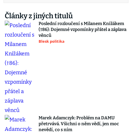
Články z jiných titulů
Poslední rozloučení s Milanem Knížákem
(†86): Dojemné vzpomínky přátel a záplava
věnců
Blesk politika
Marek Adamczyk: Problém na DAMU
přetrvává. Všichni o něm vědí, jen moc
nevědí, co s ním