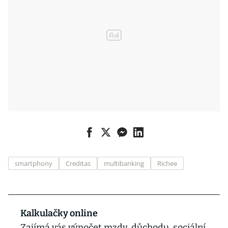
smartphony
Creditas
multibanking
Richee
Kalkulačky online
Zajímá vás výpočet mzdy, důchodu, sociální