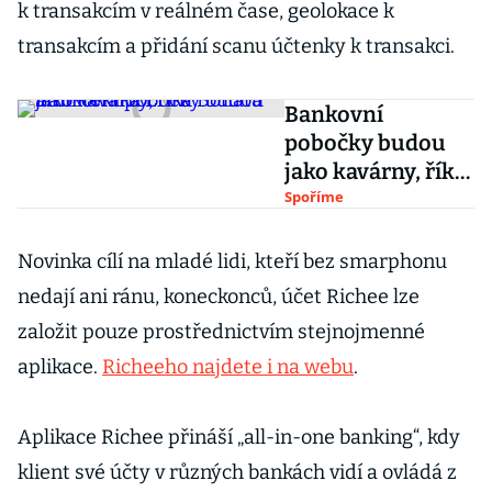
k transakcím v reálném čase, geolokace k
transakcím a přidání scanu účtenky k transakci.
Bankovní
pobočky budou
jako kavárny, říká
architektka Erika
Spoříme
Bohatá
Novinka cílí na mladé lidi, kteří bez smarphonu
nedají ani ránu, koneckonců, účet Richee lze
založit pouze prostřednictvím stejnojmenné
aplikace.
Richeeho najdete i na webu
.
Aplikace Richee přináší „all-in-one banking“, kdy
klient své účty v různých bankách vidí a ovládá z