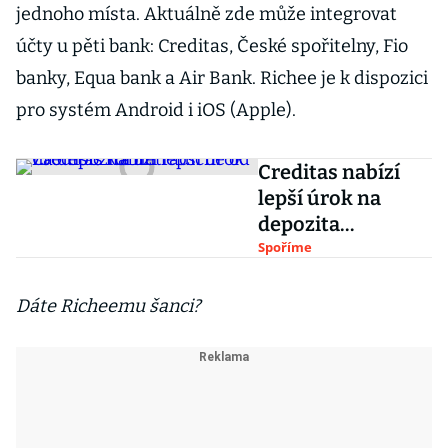
jednoho místa. Aktuálně zde může integrovat
účty u pěti bank: Creditas, České spořitelny, Fio
banky, Equa bank a Air Bank. Richee je k dispozici
pro systém Android i iOS (Apple).
Creditas nabízí
lepší úrok na
depozita
netradičně od 750
Spoříme
tisíc korun
Dáte Richeemu šanci?