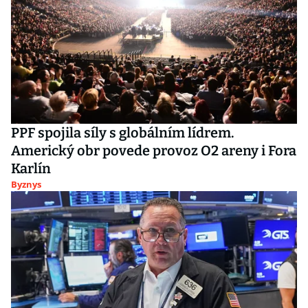
PPF spojila síly s globálním lídrem.
Americký obr povede provoz O2 areny i Fora
Karlín
Byznys