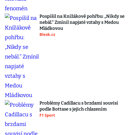
Pospíšil na Knížákově pohřbu: „Nikdy se
nebál.“ Zmínil napjaté vztahy s Medou
Mládkovou
Blesk.cz
Problémy Cadillacu s brzdami souvisí
podle Bottase s jejich chlazením
F1 Sport