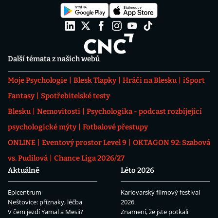
Další témata z našich webů
Moje Psychologie
Blesk Tlapky
Hráči na Blesku
iSport
Fantasy
Spotřebitelské testy
Blesku
Nemovitosti
Psychologika - podcast rozbíjející
psychologické mýty
Fotbalové přestupy
ONLINE
Eventový prostor Level 9
OKTAGON 92: Szabová
vs. Pudilová
Chance Liga 2026/27
Aktuálně
Léto 2026
Epicentrum
Karlovarský filmový festival
Neštovice: příznaky, léčba
2026
V čem jezdí Yamal a Mesii?
Znamení, že jste potkali