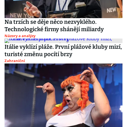
Na trzích se děje něco nezvyklého.
Technologické firmy shánějí miliardy
Názory a analýzy
Itálie vyklízí pláže. První plážové kluby mizí,
turisté změnu pocítí brzy
Zahraniční