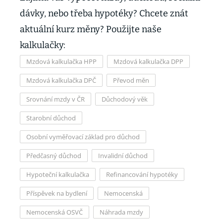
dávky, nebo třeba hypotéky? Chcete znát
aktuální kurz měny? Použijte naše
kalkulačky:
Mzdová kalkulačka HPP
Mzdová kalkulačka DPP
Mzdová kalkulačka DPČ
Převod měn
Srovnání mzdy v ČR
Důchodový věk
Starobní důchod
Osobní vyměřovací základ pro důchod
Předčasný důchod
Invalidní důchod
Hypoteční kalkulačka
Refinancování hypotéky
Příspěvek na bydlení
Nemocenská
Nemocenská OSVČ
Náhrada mzdy