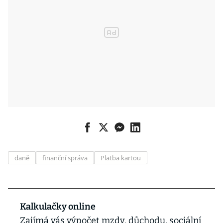
daně
finanční správa
Platba kartou
Kalkulačky online
Zajímá vás výpočet mzdy, důchodu, sociální