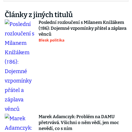
Články z jiných titulů
Poslední rozloučení s Milanem Knížákem
(†86): Dojemné vzpomínky přátel a záplava
věnců
Blesk politika
Marek Adamczyk: Problém na DAMU
přetrvává. Všichni o něm vědí, jen moc
nevědí, co s ním