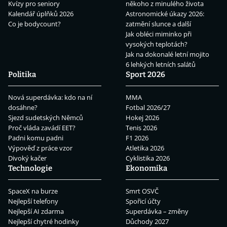
Kvízy pro seniory
někoho z minulého života
Kalendář úplňků 2026
Astronomické úkazy 2026:
Co je bodycount?
zatmění slunce a další
Jak obléci miminko při
vysokých teplotách?
Jak na dokonalé letní mojito
6 lehkých letních salátů
Politika
Sport 2026
Nová superdávka: kdo na ní
MMA
dosáhne?
Fotbal 2026/27
Sjezd sudetských Němců
Hokej 2026
Proč vláda zavádí EET?
Tenis 2026
Padni komu padni
F1 2026
Výpověď z práce vzor
Atletika 2026
Divoký kačer
Cyklistika 2026
Technologie
Ekonomika
SpaceX na burze
Smrt OSVČ
Nejlepší telefony
Spořicí účty
Nejlepší AI zdarma
Superdávka – změny
Nejlepší chytré hodinky
Důchody 2027