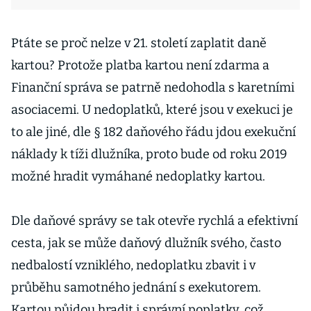
Ptáte se proč nelze v 21. století zaplatit daně
kartou? Protože platba kartou není zdarma a
Finanční správa se patrně nedohodla s karetními
asociacemi. U nedoplatků, které jsou v exekuci je
to ale jiné, dle § 182 daňového řádu jdou exekuční
náklady k tíži dlužníka, proto bude od roku 2019
možné hradit vymáhané nedoplatky kartou.
Dle daňové správy se tak otevře rychlá a efektivní
cesta, jak se může daňový dlužník svého, často
nedbalostí vzniklého, nedoplatku zbavit i v
průběhu samotného jednání s exekutorem.
Kartou půjdou hradit i správní poplatky, což