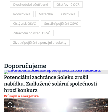
Dlouhodobé ošetřovné
Ošetřovné OČR
Rodičovská
Mateřská
Otcovská
Čistý zisk OSVČ
Sociální pojištění OSVČ
Zdravotní pojištění OSVČ
Životní pojištění a penzijní produkty
Doporučujeme
Potenciální zachránce Soleku zrušil
nabídku. Zadlužené solární společnosti
hrozí konkurz
Průmysl a energetika