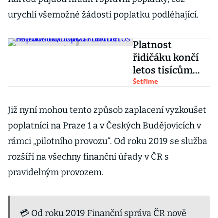
urychlí všemožné žádosti poplatku podléhající.
Platnost
řidičáku končí
letos tisícům
lidí. Kdo si
Šetříme
termín
nepohlídá,
Již nyní mohou tento způsob zaplacení vyzkoušet
doplatí na to
poplatníci na Praze 1 a v Českých Budějovicích v
rámci „pilotního provozu“. Od roku 2019 se služba
rozšíří na všechny finanční úřady v ČR s
pravidelným provozem.
💳 Od roku 2019 Finanční správa ČR nově