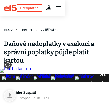
Předplatné
e15.cz
Finexpert
Vyděláváme
Daňové nedoplatky v exekuci a
správní poplatky půjde platit
kartou
6
Fotogaleri
Aleš Pospíšil
9. listopadu 2018
·
08:00