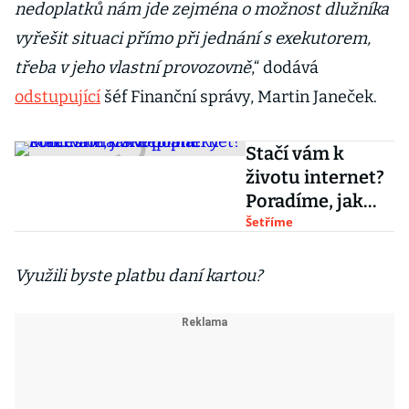
nedoplatků nám jde zejména o možnost dlužníka
vyřešit situaci přímo při jednání s exekutorem,
třeba v jeho vlastní provozovně
,“ dodává
odstupující
šéf Finanční správy, Martin Janeček.
Stačí vám k
životu internet?
Poradíme, jak
neplatit
Šetříme
koncesionářské
poplatky
Využili byste platbu daní kartou?