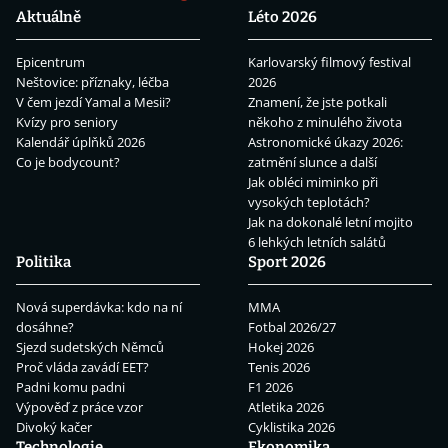
Aktuálně
Léto 2026
Epicentrum
Karlovarský filmový festival
Neštovice: příznaky, léčba
2026
V čem jezdí Yamal a Mesii?
Znamení, že jste potkali
Kvízy pro seniory
někoho z minulého života
Kalendář úplňků 2026
Astronomické úkazy 2026:
Co je bodycount?
zatmění slunce a další
Jak obléci miminko při
vysokých teplotách?
Jak na dokonalé letní mojito
6 lehkých letních salátů
Politika
Sport 2026
Nová superdávka: kdo na ní
MMA
dosáhne?
Fotbal 2026/27
Sjezd sudetských Němců
Hokej 2026
Proč vláda zavádí EET?
Tenis 2026
Padni komu padni
F1 2026
Výpověď z práce vzor
Atletika 2026
Divoký kačer
Cyklistika 2026
Technologie
Ekonomika