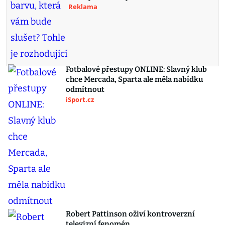
Reklama
Fotbalové přestupy ONLINE: Slavný klub
chce Mercada, Sparta ale měla nabídku
odmítnout
iSport.cz
Robert Pattinson oživí kontroverzní
televizní fenomén