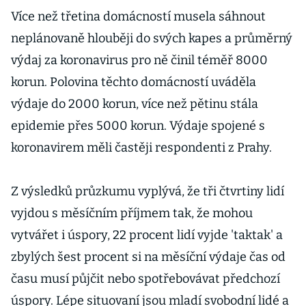
získat?
Více než třetina domácností musela sáhnout
neplánovaně hlouběji do svých kapes a průměrný
výdaj za koronavirus pro ně činil téměř 8000
korun. Polovina těchto domácností uváděla
výdaje do 2000 korun, více než pětinu stála
epidemie přes 5000 korun. Výdaje spojené s
koronavirem měli častěji respondenti z Prahy.
Z výsledků průzkumu vyplývá, že tři čtvrtiny lidí
vyjdou s měsíčním příjmem tak, že mohou
vytvářet i úspory, 22 procent lidí vyjde 'taktak' a
zbylých šest procent si na měsíční výdaje čas od
času musí půjčit nebo spotřebovávat předchozí
úspory. Lépe situovaní jsou mladí svobodní lidé a