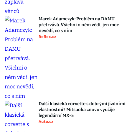
Marek Adamczyk: Problém na DAMU
přetrvává. Všichni o něm vědí, jen moc
nevědí, co s ním
Reflex.cz
Další klasická corvette s dobrými jízdními
vlastnostmi? Mitsuoka znovu využije
legendární MX-5
Auto.cz