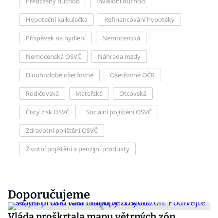
Předčasný důchod
Invalidní důchod
Hypoteční kalkulačka
Refinancování hypotéky
Příspěvek na bydlení
Nemocenská
Nemocenská OSVČ
Náhrada mzdy
Dlouhodobé ošetřovné
Ošetřovné OČR
Rodičovská
Mateřská
Otcovská
Čistý zisk OSVČ
Sociální pojištění OSVČ
Zdravotní pojištění OSVČ
Životní pojištění a penzijní produkty
Doporučujeme
Vláda proškrtala mapu větrných zón.