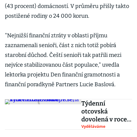
(43 procent) domácností. V průměru přišly takto
postižené rodiny o 24 000 korun.
"Nejnižší finanční ztráty v oblasti příjmu
zaznamenali senioři, část z nich totiž pobírá
starobní důchod. Čeští senioři tak patřili mezi
nejvíce stabilizovanou část populace," uvedla
lektorka projektu Den finanční gramotnosti a
finanční poradkyně Partners Lucie Baslová.
Týdenní
otcovská
dovolená v roce
2020: Podívejte
Vyděláváme
se, kolik můžete