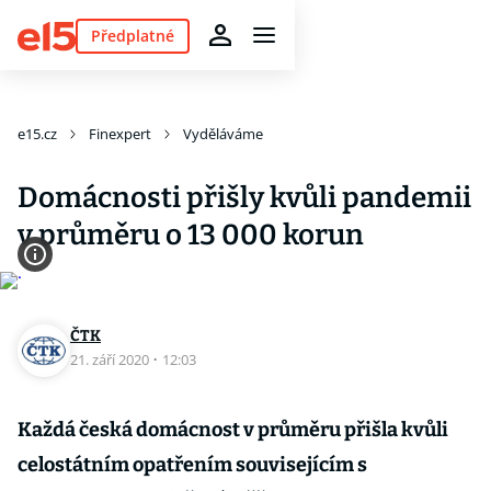
Předplatné
e15.cz
Finexpert
Vyděláváme
Domácnosti přišly kvůli pandemii
v průměru o 13 000 korun
ČTK
21. září 2020
·
12:03
Každá česká domácnost v průměru přišla kvůli
celostátním opatřením souvisejícím s