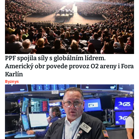
PPF spojila síly s globálním lídrem.
Americký obr povede provoz O2 areny i Fora
Karlín
Byznys