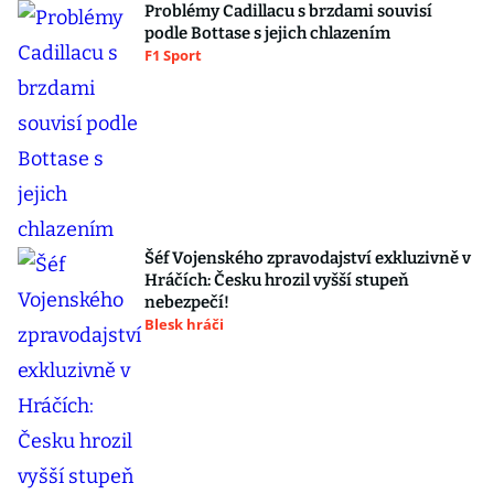
Problémy Cadillacu s brzdami souvisí
podle Bottase s jejich chlazením
F1 Sport
Šéf Vojenského zpravodajství exkluzivně v
Hráčích: Česku hrozil vyšší stupeň
nebezpečí!
Blesk hráči