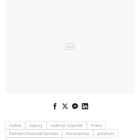
rodina
úspory
rodinný rozpočet
Praha
Partners Financial Services
Koronavirus
průzkum