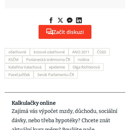
Začít diskuzi
ošetřovné
krizové ošetřovné
ANO 2011
ČSSD
KSČM
Poslanecká sněmovna ČR
rodina
Kateřina Valachová
epidemie
Olga Richterová
Pavel Juříček
Senát Parlamentu ČR
Kalkulačky online
Zajímá vás výpočet mzdy, důchodu, sociální
dávky, nebo třeba hypotéky? Chcete znát
aktuální kurz měny? Použijte naše