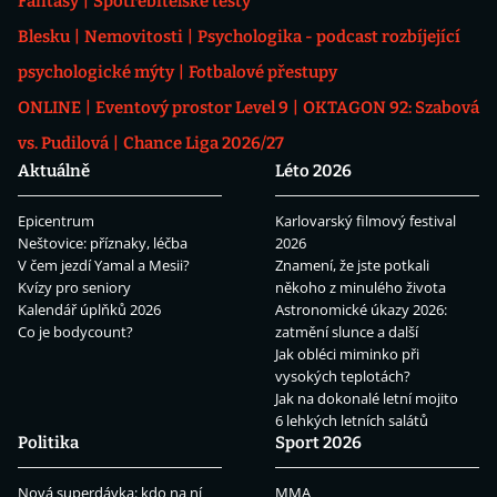
Fantasy
Spotřebitelské testy
Blesku
Nemovitosti
Psychologika - podcast rozbíjející
psychologické mýty
Fotbalové přestupy
ONLINE
Eventový prostor Level 9
OKTAGON 92: Szabová
vs. Pudilová
Chance Liga 2026/27
Aktuálně
Léto 2026
Epicentrum
Karlovarský filmový festival
Neštovice: příznaky, léčba
2026
V čem jezdí Yamal a Mesii?
Znamení, že jste potkali
Kvízy pro seniory
někoho z minulého života
Kalendář úplňků 2026
Astronomické úkazy 2026:
Co je bodycount?
zatmění slunce a další
Jak obléci miminko při
vysokých teplotách?
Jak na dokonalé letní mojito
6 lehkých letních salátů
Politika
Sport 2026
Nová superdávka: kdo na ní
MMA