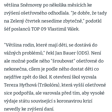
většina Sněmovny po několika měsících ke
zvýšení ošetřovného odhodlala. "Je dobře, že tady
na Zelený čtvrtek nesedíme zbytečně," podotkl
šéf poslanců TOP 09 Vlastimil Válek.
"Většina rodin, které mají děti, se dostává do
vážných problémů," řekl Jan Bauer (ODS). Není
ale možné podle něho "šroubovat" ošetřovné do
nekonečna, cílem je podle něho dostat děti co
nejdříve zpět do škol. K otevření škol vyzvala
Tereza Hyťhová (Trikolóra), která vyšší ošetřovné
sice podpořila, ale varovala před tím, aby vysoké
výdaje státu související s koronavirou krizí
nevedly ke zvýšení daní.