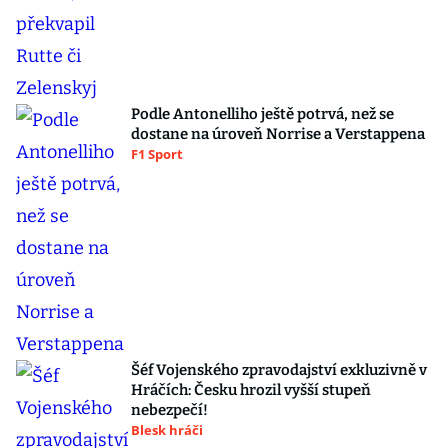
Podle Antonelliho ještě potrvá, než se
dostane na úroveň Norrise a Verstappena
F1 Sport
Šéf Vojenského zpravodajství exkluzivně v
Hráčích: Česku hrozil vyšší stupeň
nebezpečí!
Blesk hráči