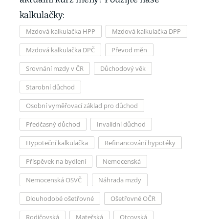
kalkulačky:
Mzdová kalkulačka HPP
Mzdová kalkulačka DPP
Mzdová kalkulačka DPČ
Převod měn
Srovnání mzdy v ČR
Důchodový věk
Starobní důchod
Osobní vyměřovací základ pro důchod
Předčasný důchod
Invalidní důchod
Hypoteční kalkulačka
Refinancování hypotéky
Příspěvek na bydlení
Nemocenská
Nemocenská OSVČ
Náhrada mzdy
Dlouhodobé ošetřovné
Ošetřovné OČR
Rodičovská
Mateřská
Otcovská