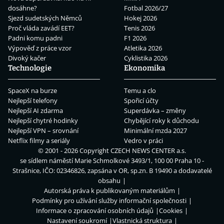
dosáhne?
Fotbal 2026/27
Sjezd sudetských Němců
Hokej 2026
Proč vláda zavádí EET?
Tenis 2026
Padni komu padni
F1 2026
Výpověď z práce vzor
Atletika 2026
Divoký kačer
Cyklistika 2026
Technologie
Ekonomika
SpaceX na burze
Temu a clo
Nejlepší telefony
Spořicí účty
Nejlepší AI zdarma
Superdávka – změny
Nejlepší chytré hodinky
Chybějící roky k důchodu
Nejlepší VPN – srovnání
Minimální mzda 2027
Netflix filmy a seriály
Vedro v práci
© 2001 - 2026 Copyright
CZECH NEWS CENTER a.s.
se sídlem náměstí Marie Schmolkové 3493/1, 100 00 Praha 10 -
Strašnice, IČO: 02346826, zapsána v OR, sp.zn. B 19490 a dodavatelé
obsahu
Autorská práva k publikovaným materiálům
Podmínky pro užívání služby informační společnosti
Informace o zpracování osobních údajů
Cookies
Nastavení soukromí
Vlastnická struktura