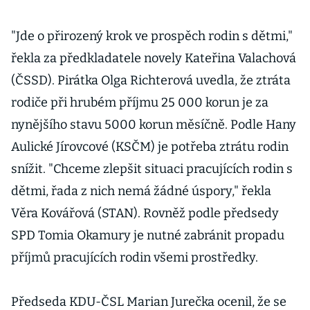
"Jde o přirozený krok ve prospěch rodin s dětmi,"
řekla za předkladatele novely Kateřina Valachová
(ČSSD). Pirátka Olga Richterová uvedla, že ztráta
rodiče při hrubém příjmu 25 000 korun je za
nynějšího stavu 5000 korun měsíčně. Podle Hany
Aulické Jírovcové (KSČM) je potřeba ztrátu rodin
snížit. "Chceme zlepšit situaci pracujících rodin s
dětmi, řada z nich nemá žádné úspory," řekla
Věra Kovářová (STAN). Rovněž podle předsedy
SPD Tomia Okamury je nutné zabránit propadu
příjmů pracujících rodin všemi prostředky.
Předseda KDU-ČSL Marian Jurečka ocenil, že se