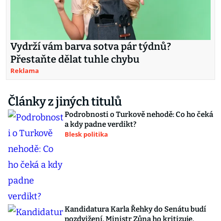
Vydrží vám barva sotva pár týdnů?
Přestaňte dělat tuhle chybu
Reklama
Články z jiných titulů
Podrobnosti o Turkově nehodě: Co ho čeká
a kdy padne verdikt?
Blesk politika
Kandidatura Karla Řehky do Senátu budí
pozdvižení. Ministr Zůna ho kritizuje,