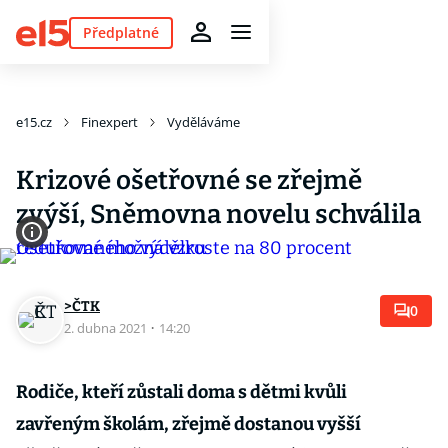
Předplatné
e15.cz
Finexpert
Vyděláváme
Krizové ošetřovné se zřejmě
zvýší, Sněmovna novelu schválila
>ČTK
0
2. dubna 2021
·
14:20
Rodiče, kteří zůstali doma s dětmi kvůli
zavřeným školám, zřejmě dostanou vyšší