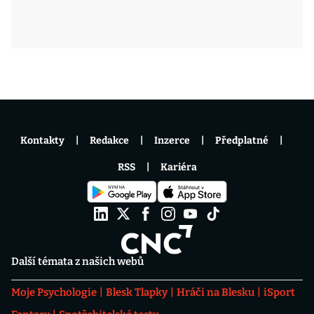
Kontakty
Redakce
Inzerce
Předplatné
RSS
Kariéra
Další témata z našich webů
Moje Psychologie
Blesk Tlapky
Hráči na Blesku
iSport