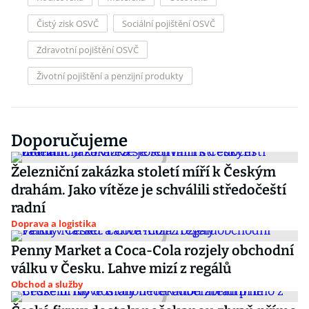
Čistý zisk OSVČ
Sociální pojištění OSVČ
Zdravotní pojištění OSVČ
Životní pojištění a penzijní produkty
Doporučujeme
Železniční zakázka století míří k Českým
drahám. Jako vítěze je schválili středočeští
radní
Doprava a logistika
Penny Market a Coca-Cola rozjely obchodní
válku v Česku. Lahve mizí z regálů
Obchod a služby