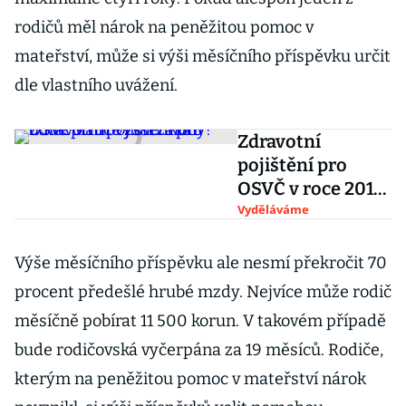
rodičů měl nárok na peněžitou pomoc v
mateřství, může si výši měsíčního příspěvku určit
dle vlastního uvážení.
Zdravotní
pojištění pro
OSVČ v roce 2018:
Kdo bude platit
Vyděláváme
vyšší zálohy?
Výše měsíčního příspěvku ale nesmí překročit 70
procent předešlé hrubé mzdy. Nejvíce může rodič
měsíčně pobírat 11 500 korun. V takovém případě
bude rodičovská vyčerpána za 19 měsíců. Rodiče,
kterým na peněžitou pomoc v mateřství nárok