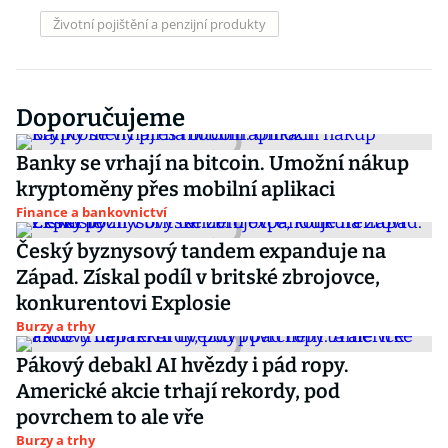
Životní pojištění a penzijní produkty
Doporučujeme
Banky se vrhají na bitcoin. Umožní nákup
kryptoměny přes mobilní aplikaci
Finance a bankovnictví
Český byznysový tandem expanduje na
Západ. Získal podíl v britské zbrojovce,
konkurentovi Explosie
Burzy a trhy
Pákový debakl AI hvězdy i pád ropy.
Americké akcie trhají rekordy, pod
povrchem to ale vře
Burzy a trhy