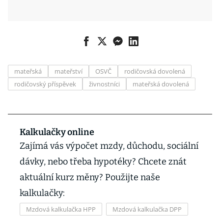
mateřská
mateřství
OSVČ
rodičovská dovolená
rodičovský příspěvek
živnostníci
mateřská dovolená
Kalkulačky online
Zajímá vás výpočet mzdy, důchodu, sociální
dávky, nebo třeba hypotéky? Chcete znát
aktuální kurz měny? Použijte naše
kalkulačky:
Mzdová kalkulačka HPP
Mzdová kalkulačka DPP