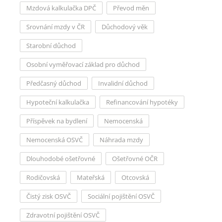
Mzdová kalkulačka DPČ
Převod měn
Srovnání mzdy v ČR
Důchodový věk
Starobní důchod
Osobní vyměřovací základ pro důchod
Předčasný důchod
Invalidní důchod
Hypoteční kalkulačka
Refinancování hypotéky
Příspěvek na bydlení
Nemocenská
Nemocenská OSVČ
Náhrada mzdy
Dlouhodobé ošetřovné
Ošetřovné OČR
Rodičovská
Mateřská
Otcovská
Čistý zisk OSVČ
Sociální pojištění OSVČ
Zdravotní pojištění OSVČ