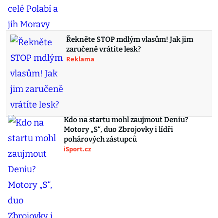
Řekněte STOP mdlým vlasům! Jak jim
zaručeně vrátíte lesk?
Reklama
Kdo na startu mohl zaujmout Deniu?
Motory „S“, duo Zbrojovky i lídři
pohárových zástupců
iSport.cz