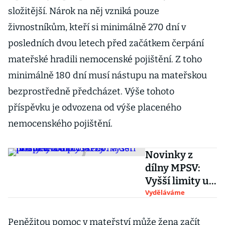
složitější. Nárok na něj vzniká pouze
živnostníkům, kteří si minimálně 270 dní v
posledních dvou letech před začátkem čerpání
mateřské hradili nemocenské pojištění. Z toho
minimálně 180 dní musí nástupu na mateřskou
bezprostředně předcházet. Výše tohoto
příspěvku je odvozena od výše placeného
nemocenského pojištění.
Novinky z
dílny MPSV:
Vyšší limity u
rodičovského
Vyděláváme
příspěvku a
přídavky na
Peněžitou pomoc v mateřství může žena začít