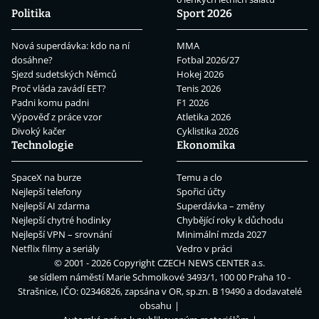
Politika
Sport 2026
Nová superdávka: kdo na ní
MMA
dosáhne?
Fotbal 2026/27
Sjezd sudetských Němců
Hokej 2026
Proč vláda zavádí EET?
Tenis 2026
Padni komu padni
F1 2026
Výpověď z práce vzor
Atletika 2026
Divoký kačer
Cyklistika 2026
Technologie
Ekonomika
SpaceX na burze
Temu a clo
Nejlepší telefony
Spořicí účty
Nejlepší AI zdarma
Superdávka – změny
Nejlepší chytré hodinky
Chybějící roky k důchodu
Nejlepší VPN – srovnání
Minimální mzda 2027
Netflix filmy a seriály
Vedro v práci
© 2001 - 2026 Copyright
CZECH NEWS CENTER a.s.
se sídlem náměstí Marie Schmolkové 3493/1, 100 00 Praha 10 -
Strašnice, IČO: 02346826, zapsána v OR, sp.zn. B 19490 a dodavatelé
obsahu