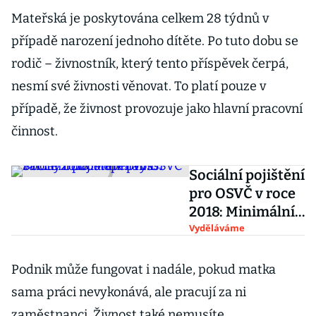
Mateřská je poskytována celkem 28 týdnů v
případě narození jednoho dítěte. Po tuto dobu se
rodič – živnostník, který tento příspěvek čerpá,
nesmí své živnosti věnovat. To platí pouze v
případě, že živnost provozuje jako hlavní pracovní
činnost.
Sociální pojištění
pro OSVČ v roce
2018: Minimální
zálohy budou
Vyděláváme
opět vyšší
Podnik může fungovat i nadále, pokud matka
sama práci nevykonává, ale pracují za ni
zaměstnanci. Živnost také nemusíte