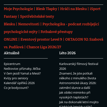
Moje Psychologie
Blesk Tlapky
Hráči na Blesku
iSport
Fantasy
Spotřebitelské testy
Blesku
Nemovitosti
Psychologika - podcast rozbíjející
psychologické mýty
Fotbalové přestupy
ONLINE
Eventový prostor Level 9
OKTAGON 92: Szabová
vs. Pudilová
Chance Liga 2026/27
Aktuálně
Léto 2026
Epicentrum
Karlovarský filmový festival
Neštovice: příznaky, léčba
2026
V čem jezdí Yamal a Mesii?
Znamení, že jste potkali
Kvízy pro seniory
někoho z minulého života
Kalendář úplňků 2026
Astronomické úkazy 2026:
Co je bodycount?
zatmění slunce a další
Jak obléci miminko při
vysokých teplotách?
Jak na dokonalé letní mojito
6 lehkých letních salátů