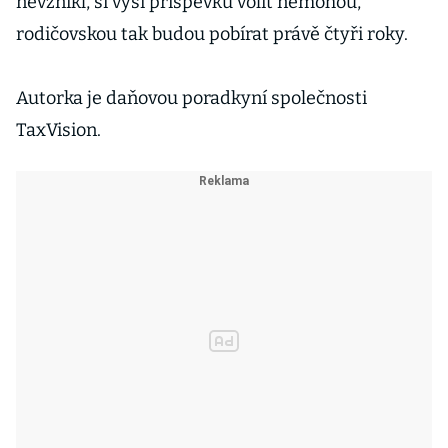
nevznikl, si výši příspěvků volit nemohou,
rodičovskou tak budou pobírat právě čtyři roky.
Autorka je daňovou poradkyní společnosti
TaxVision.