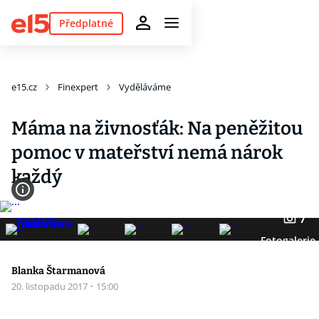
Předplatné
e15.cz
Finexpert
Vyděláváme
Máma na živnosťák: Na peněžitou
pomoc v mateřství nemá nárok
každý
7
Fotogalerie
Blanka Štarmanová
20. listopadu 2017
·
15:00