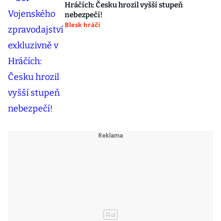
Hráčích: Česku hrozil vyšší stupeň
nebezpečí!
Blesk hráči