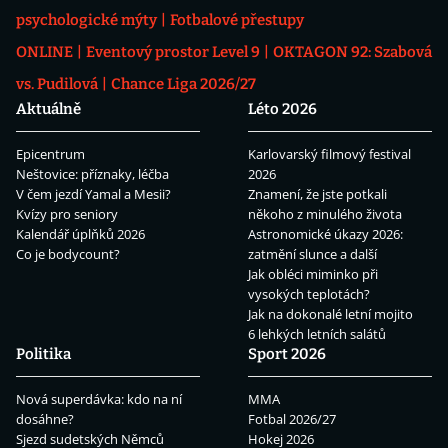
psychologické mýty
Fotbalové přestupy
ONLINE
Eventový prostor Level 9
OKTAGON 92: Szabová
vs. Pudilová
Chance Liga 2026/27
Aktuálně
Léto 2026
Epicentrum
Karlovarský filmový festival
Neštovice: příznaky, léčba
2026
V čem jezdí Yamal a Mesii?
Znamení, že jste potkali
Kvízy pro seniory
někoho z minulého života
Kalendář úplňků 2026
Astronomické úkazy 2026:
Co je bodycount?
zatmění slunce a další
Jak obléci miminko při
vysokých teplotách?
Jak na dokonalé letní mojito
6 lehkých letních salátů
Politika
Sport 2026
Nová superdávka: kdo na ní
MMA
dosáhne?
Fotbal 2026/27
Sjezd sudetských Němců
Hokej 2026