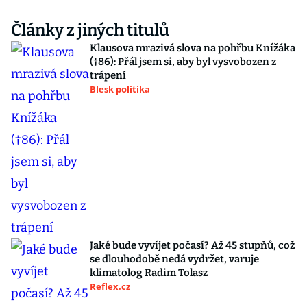
Články z jiných titulů
Klausova mrazivá slova na pohřbu Knížáka
(†86): Přál jsem si, aby byl vysvobozen z
trápení
Blesk politika
Jaké bude vyvíjet počasí? Až 45 stupňů, což
se dlouhodobě nedá vydržet, varuje
klimatolog Radim Tolasz
Reflex.cz