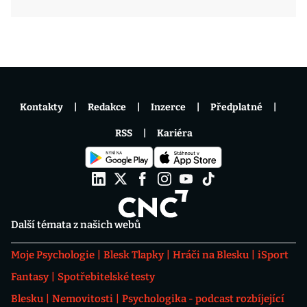
Kontakty
Redakce
Inzerce
Předplatné
RSS
Kariéra
Další témata z našich webů
Moje Psychologie
Blesk Tlapky
Hráči na Blesku
iSport
Fantasy
Spotřebitelské testy
Blesku
Nemovitosti
Psychologika - podcast rozbíjející