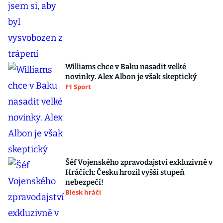
Williams chce v Baku nasadit velké
novinky. Alex Albon je však skeptický
F1 Sport
Šéf Vojenského zpravodajství exkluzivně v
Hráčích: Česku hrozil vyšší stupeň
nebezpečí!
Blesk hráči