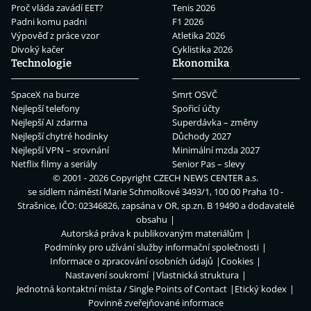
Proč vláda zavádí EET?
Tenis 2026
Padni komu padni
F1 2026
Výpověď z práce vzor
Atletika 2026
Divoký kačer
Cyklistika 2026
Technologie
Ekonomika
SpaceX na burze
Smrt OSVČ
Nejlepší telefony
Spořicí účty
Nejlepší AI zdarma
Superdávka – změny
Nejlepší chytré hodinky
Důchody 2027
Nejlepší VPN – srovnání
Minimální mzda 2027
Netflix filmy a seriály
Senior Pas – slevy
© 2001 - 2026 Copyright
CZECH NEWS CENTER a.s.
se sídlem náměstí Marie Schmolkové 3493/1, 100 00 Praha 10 -
Strašnice, IČO: 02346826, zapsána v OR, sp.zn. B 19490 a dodavatelé
obsahu
Autorská práva k publikovaným materiálům
Podmínky pro užívání služby informační společnosti
Informace o zpracování osobních údajů
Cookies
Nastavení soukromí
Vlastnická struktura
Jednotná kontaktní místa / Single Points of Contact
Etický kodex
Povinně zveřejňované informace