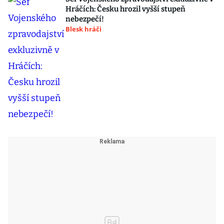
Hráčích: Česku hrozil vyšší stupeň
nebezpečí!
Blesk hráči