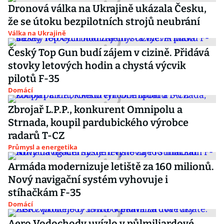
Dronová válka na Ukrajině ukázala Česku,
že se útoku bezpilotních strojů neubrání
Válka na Ukrajině
Český Top Gun budí zájem v cizině. Přidává
stovky letových hodin a chystá výcvik
pilotů F-35
Domácí
Zbrojař L.P.P., konkurent Omnipolu a
Strnada, koupil pardubického výrobce
radarů T-CZ
Průmysl a energetika
Armáda modernizuje letiště za 160 milionů.
Nový navigační systém vyhovuje i
stíhačkám F-35
Domácí
Aero Vodochody uvízlo v půlmiliardové