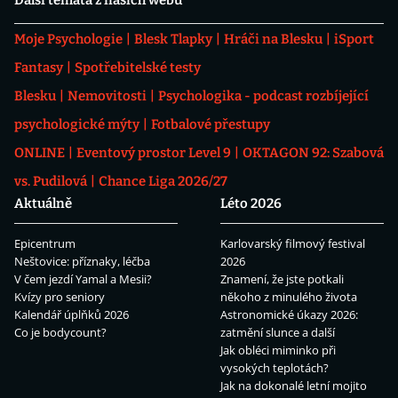
Další témata z našich webů
Moje Psychologie
Blesk Tlapky
Hráči na Blesku
iSport
Fantasy
Spotřebitelské testy
Blesku
Nemovitosti
Psychologika - podcast rozbíjející
psychologické mýty
Fotbalové přestupy
ONLINE
Eventový prostor Level 9
OKTAGON 92: Szabová
vs. Pudilová
Chance Liga 2026/27
Aktuálně
Léto 2026
Epicentrum
Karlovarský filmový festival
Neštovice: příznaky, léčba
2026
V čem jezdí Yamal a Mesii?
Znamení, že jste potkali
Kvízy pro seniory
někoho z minulého života
Kalendář úplňků 2026
Astronomické úkazy 2026:
Co je bodycount?
zatmění slunce a další
Jak obléci miminko při
vysokých teplotách?
Jak na dokonalé letní mojito