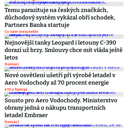
Temu parazituje na českých značkách,
důchodový systém vykázal obří schodek,
Partners Banka startuje
Co vám (ne)uteklo
Nejnovější tanky Leopard i letouny C-390
dorazí už brzy. Smlouvy chce mít vláda ještě
letos
Domácí
Nové osvětlení ušetří při výrobě letadel v
Aero Vodochody až 70 procent energie
e15 a byznys
Sousto pro Aero Vodochody. Ministerstvo
obrany jedná o nákupu transportních
letadel Embraer
Domácí