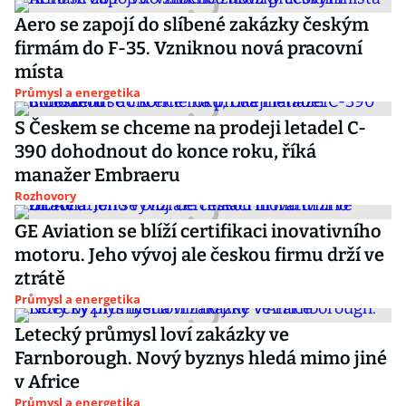
Aero se zapojí do slíbené zakázky českým
firmám do F-35. Vzniknou nová pracovní
místa
Průmysl a energetika
S Českem se chceme na prodeji letadel C-
390 dohodnout do konce roku, říká
manažer Embraeru
Rozhovory
GE Aviation se blíží certifikaci inovativního
motoru. Jeho vývoj ale českou firmu drží ve
ztrátě
Průmysl a energetika
Letecký průmysl loví zakázky ve
Farnborough. Nový byznys hledá mimo jiné
v Africe
Průmysl a energetika