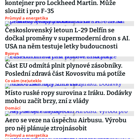
kontejner pro Lockheed Martin. Může
sloužit i pro F-35
Průmysl a energetika
Československý letoun L-29 Delfín se
dočkal proměny v supermoderní dron s AI.
USA na něm testuje letky budoucnosti
Byznys
Část EU odmítá plnit plynové zásobníky.
Poslední zdravá část Kovosvitu má potíže
Co vám (ne)uteklo
Místo ruské ropy surovina z Iráku. Dodávky
mohou začít brzy, zní z vlády
Domácí
Aero se veze na úspěchu Airbusu. Výrobu
pro něj plánuje ztrojnásobit
Průmysl a energetika