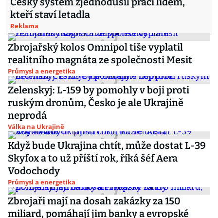
Český systém zjednodušil práci lidem,
kteří staví letadla
Reklama
Zbrojařský kolos Omnipol tiše vyplatil
realitního magnáta ze společnosti Mesit
Průmysl a energetika
Zelenskyj: L-159 by pomohly v boji proti
ruským dronům, Česko je ale Ukrajině
neprodá
Válka na Ukrajině
Když bude Ukrajina chtít, může dostat L-39
Skyfox a to už příští rok, říká šéf Aera
Vodochody
Průmysl a energetika
Zbrojaři mají na dosah zakázky za 150
miliard, pomáhají jim banky a evropské