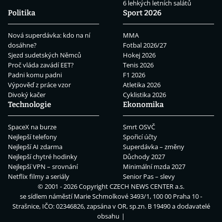
6 lehkých letních salátů
Politika
Sport 2026
Nová superdávka: kdo na ní
MMA
dosáhne?
Fotbal 2026/27
Sjezd sudetských Němců
Hokej 2026
Proč vláda zavádí EET?
Tenis 2026
Padni komu padni
F1 2026
Výpověď z práce vzor
Atletika 2026
Divoký kačer
Cyklistika 2026
Technologie
Ekonomika
SpaceX na burze
Smrt OSVČ
Nejlepší telefony
Spořicí účty
Nejlepší AI zdarma
Superdávka – změny
Nejlepší chytré hodinky
Důchody 2027
Nejlepší VPN – srovnání
Minimální mzda 2027
Netflix filmy a seriály
Senior Pas – slevy
© 2001 - 2026 Copyright
CZECH NEWS CENTER a.s.
se sídlem náměstí Marie Schmolkové 3493/1, 100 00 Praha 10 -
Strašnice, IČO: 02346826, zapsána v OR, sp.zn. B 19490 a dodavatelé
obsahu