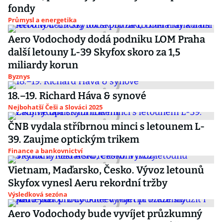
fondy
Průmysl a energetika
Aero Vodochody dodá podniku LOM Praha
další letouny L-39 Skyfox skoro za 1,5
miliardy korun
Byznys
18.–19. Richard Háva & synové
Nejbohatší Češi a Slováci 2025
ČNB vydala stříbrnou minci s letounem L-
39. Zaujme optickým trikem
Finance a bankovnictví
Vietnam, Maďarsko, Česko. Vývoz letounů
Skyfox vynesl Aeru rekordní tržby
Výsledková sezóna
Aero Vodochody bude vyvíjet průzkumný