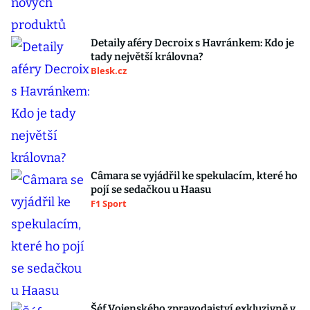
Detaily aféry Decroix s Havránkem: Kdo je
tady největší královna?
Blesk.cz
Câmara se vyjádřil ke spekulacím, které ho
pojí se sedačkou u Haasu
F1 Sport
Šéf Vojenského zpravodajství exkluzivně v