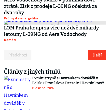
ztrátě. Zisk z prodeje L-39NG očekává za
dva roky
Průmysl a energetika
LOM Praha koupí za více než dvě miliardy
letouny L-39NG od Aera Vodochody
Domácí
Předchozí
Další
Články z jiných titulů
Exministryně s Havránkem dováděli v
Polsku: První slova Decroix i Havránkové!
Blesk politika