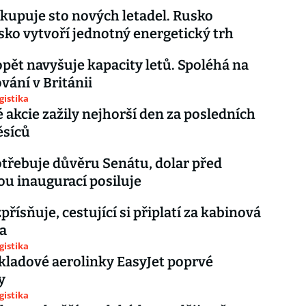
 kupuje sto nových letadel. Rusko
sko vytvoří jednotný energetický trh
opět navyšuje kapacity letů. Spoléhá na
vání v Británii
gistika
 akcie zažily nejhorší den za posledních
ěsíců
třebuje důvěru Senátu, dolar před
u inaugurací posiluje
přísňuje, cestující si připlatí za kabinová
a
gistika
ladové aerolinky EasyJet poprvé
y
gistika