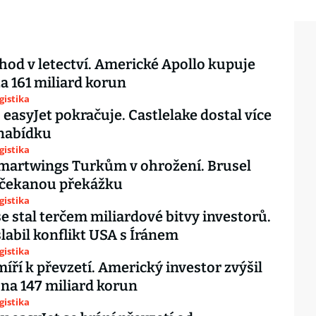
hod v letectví. Americké Apollo kupuje
za 161 miliard korun
gistika
 easyJet pokračuje. Castlelake dostal více
 nabídku
gistika
martwings Turkům v ohrožení. Brusel
ečekanou překážku
gistika
se stal terčem miliardové bitvy investorů.
labil konflikt USA s Íránem
gistika
míří k převzetí. Americký investor zvýšil
na 147 miliard korun
gistika