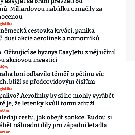
y easyJet se brání převzetí od
ů. Miliardovou nabídku označily za
nocenou
gistika
 německá cestovka krvácí, panika
ů dusí akcie aerolinek a námořníků
 Oživující se byznys EasyJetu z něj učinil
u akciovou investici
lýzy
Praha loni odbavilo téměř o pětinu víc
ích, blíží se předcovidovým číslům
gistika
 palivo? Aerolinky by si ho mohly vyrábět
té je, že letenky kvůli tomu zdraží
letter
ledají cestu, jak obejít sankce. Budou si
ábět náhradní díly pro západní letadla
letter