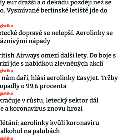
dy eur dražší a o dekádu později než se
o. Vysmívané berlínské letiště jde do
gistika
letecké dopravě se nelepší. Aerolinky se
bláznivými nápady
itish Airways omezí další lety. Do boje s
izí jde s nabídkou zlevněných akcií
gistika
 nám daří, hlásí aerolinky EasyJet. Tržby
ropadly o 99,6 procenta
gistika
kračuje v růstu, letecký sektor dál
je a koronavirus znovu hrozí
 létání: aerolinky kvůli koronaviru
 alkohol na palubách
gistika