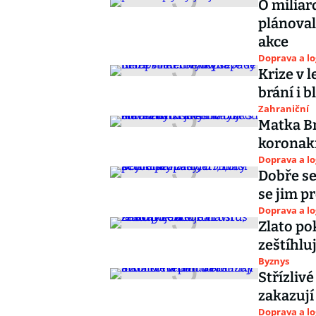
O miliar
plánoval
akce
Doprava a lo
Krize v 
brání i 
Zahraniční
Matka Br
koronakr
Doprava a lo
Dobře se
se jim p
Doprava a lo
Zlato po
zeštíhlu
Byznys
Střízlivé
zakazují
Doprava a lo