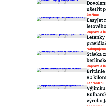
Dovolená
ušetřit 
Šetříme
EasyJet 
letovéh
Doprava a lo
Letenky 
pravidla
Nakupujem
Stávka z
berlínsk
Doprava a lo
Británie
80 kilom
Zahraniční
Výjimku 
Bulharsk
výrobu J