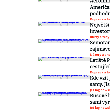
Aerolink
Američan
podhod
Doprava a lo
Největší
investor
Burzy a trhy
Semotan:
zajímavo
Názory a ana
Letiště 
cestujíc
Doprava a lo
Kde vzít
samy. Jis
Jet lag news
Rusové h
sami vyr
Jet lag news