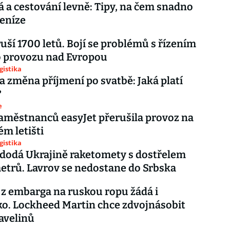
 a cestování levně: Tipy, na čem snadno
peníze
ruší 1700 letů. Bojí se problémů s řízením
o provozu nad Evropou
gistika
a změna příjmení po svatbě: Jaká platí
?
e
aměstnanců easyJet přerušila provoz na
ém letišti
gistika
 dodá Ukrajině raketomety s dostřelem
etrů. Lavrov se nedostane do Srbska
z embarga na ruskou ropu žádá i
o. Lockheed Martin chce zdvojnásobit
avelinů