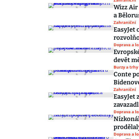
Zahraniční
Wizz Air
a Běloru
Zahraniční
EasyJet 
rozvolňo
Doprava a lo
Evropské
devět m
Burzy a trhy
Conte po
Bidenovo
Zahraniční
EasyJet z
zavazadl
Doprava a lo
Nízkonák
prodělal
Doprava a lo