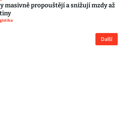
y masivně propouštějí a snižují mzdy až
rtiny
gistika
Další