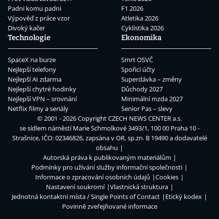
Padni komu padni
F1 2026
Výpověď z práce vzor
Atletika 2026
Divoký kačer
Cyklistika 2026
Technologie
Ekonomika
SpaceX na burze
Smrt OSVČ
Nejlepší telefony
Spořicí účty
Nejlepší AI zdarma
Superdávka – změny
Nejlepší chytré hodinky
Důchody 2027
Nejlepší VPN – srovnání
Minimální mzda 2027
Netflix filmy a seriály
Senior Pas – slevy
© 2001 - 2026 Copyright
CZECH NEWS CENTER a.s.
se sídlem náměstí Marie Schmolkové 3493/1, 100 00 Praha 10 -
Strašnice, IČO: 02346826, zapsána v OR, sp.zn. B 19490 a dodavatelé
obsahu
Autorská práva k publikovaným materiálům
Podmínky pro užívání služby informační společnosti
Informace o zpracování osobních údajů
Cookies
Nastavení soukromí
Vlastnická struktura
Jednotná kontaktní místa / Single Points of Contact
Etický kodex
Povinně zveřejňované informace