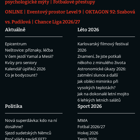
psychologické mýty
Fotbalové přestupy
ONLINE
Eventový prostor Level 9
OKTAGON 92: Szabová
vs. Pudilová
Chance Liga 2026/27
Aktuálně
Léto 2026
Epicentrum
Karlovarský filmový festival
Neštovice: příznaky, léčba
2026
V čem jezdí Yamal a Mesii?
Znamení, že jste potkali
Kvízy pro seniory
někoho z minulého života
Kalendář úplňků 2026
Astronomické úkazy 2026:
Co je bodycount?
zatmění slunce a další
Jak obléci miminko při
vysokých teplotách?
Jak na dokonalé letní mojito
6 lehkých letních salátů
Politika
Sport 2026
Nová superdávka: kdo na ní
MMA
dosáhne?
Fotbal 2026/27
Sjezd sudetských Němců
Hokej 2026
Proč vláda zavádí EET?
Tenis 2026