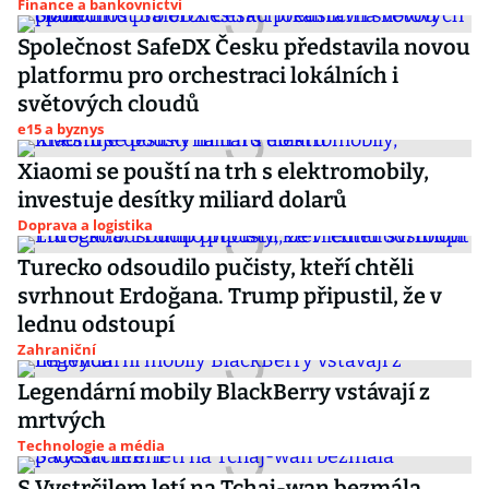
Finance a bankovnictví
Společnost SafeDX Česku představila novou
platformu pro orchestraci lokálních i
světových cloudů
e15 a byznys
Xiaomi se pouští na trh s elektromobily,
investuje desítky miliard dolarů
Doprava a logistika
Turecko odsoudilo pučisty, kteří chtěli
svrhnout Erdoğana. Trump připustil, že v
lednu odstoupí
Zahraniční
Legendární mobily BlackBerry vstávají z
mrtvých
Technologie a média
S Vystrčilem letí na Tchaj-wan bezmála