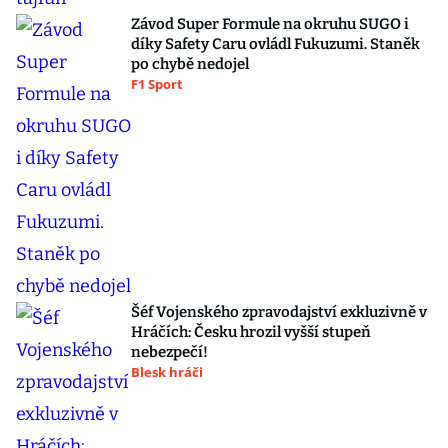
Závod Super Formule na okruhu SUGO i
díky Safety Caru ovládl Fukuzumi. Staněk
po chybě nedojel
F1 Sport
Šéf Vojenského zpravodajství exkluzivně v
Hráčích: Česku hrozil vyšší stupeň
nebezpečí!
Blesk hráči