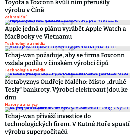
Toyota a Foxconn kvůli nim přerušily
výrobu v Číně
Zahraniční
Apple jedná o plánu vyrábět Apple Watch a
MacBooky ve Vietnamu
Technologie a média
Tchaj-wan požaduje, aby se firma Foxconn
vzdala podílu v čínském výrobci čipů
Technologie a média
Metabyznys Ondřeje Malého: Místo „druhé
Tesly“ bankroty. Výrobci elektroaut jdou ke
dnu
Názory a analýzy
Tchaj-wan přiváží investice do
technologických firem. V Kutné Hoře spustí
výrobu superpočítačů