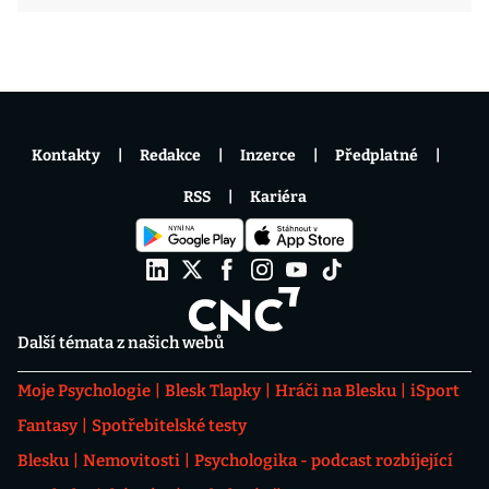
Kontakty
Redakce
Inzerce
Předplatné
RSS
Kariéra
Další témata z našich webů
Moje Psychologie
Blesk Tlapky
Hráči na Blesku
iSport
Fantasy
Spotřebitelské testy
Blesku
Nemovitosti
Psychologika - podcast rozbíjející