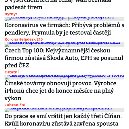
padesát firem
Byznys
Koronavirus ve firmách: Přibývá problémů s
pendlery, Prymula by je testoval častěji
KoronaHelpdesk E15
Czech Top 100: Nejvýznamnější českou
firmou zůstává Škoda Auto, EPH se posunul
před ČEZ
Ostatní
Čínské továrny obnovují provoz. Výrobce
iPhonů chce jet do konce měsíce na plný
výkon
Zahraniční
Do práce se smí vrátit jen každý třetí Číňan.
Kvůli koronaviru zůstává zavřena spousta