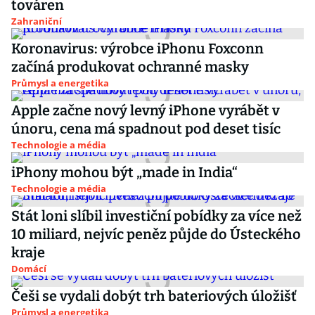
továren
Zahraniční
Koronavirus: výrobce iPhonu Foxconn
začíná produkovat ochranné masky
Průmysl a energetika
Apple začne nový levný iPhone vyrábět v
únoru, cena má spadnout pod deset tisíc
Technologie a média
iPhony mohou být „made in India“
Technologie a média
Stát loni slíbil investiční pobídky za více než
10 miliard, nejvíc peněz půjde do Ústeckého
kraje
Domácí
Češi se vydali dobýt trh bateriových úložišť
Průmysl a energetika