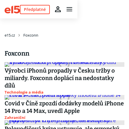
Předplatné
e15.cz
Foxconn
Foxconn
Výrobci iPhonů propadly v Česku tržby o
miliardy. Foxconn doplácí na nedostatky
dílů
Technologie a média
Covid v Číně zpozdí dodávky modelů iPhone
14 Pro a 14 Max, uvedl Apple
Zahraniční
Polovodičová krize ustupuje, ale evropský