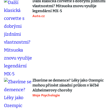
Další klasická corvette s dobrými jízdními
vlastnostmi? Mitsuoka znovu využije
legendární MX-5
Auto.cz
Zbavíme se demence? Léky jako Ozempic
mohou přinést zásadní průlom v léčbě
Alzheimerovy choroby
Moje Psychologie