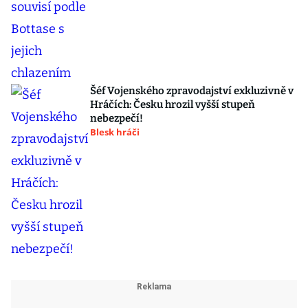
Šéf Vojenského zpravodajství exkluzivně v
Hráčích: Česku hrozil vyšší stupeň
nebezpečí!
Blesk hráči