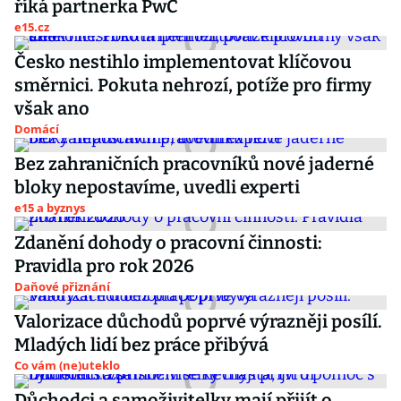
říká partnerka PwC
e15.cz
Česko nestihlo implementovat klíčovou
směrnici. Pokuta nehrozí, potíže pro firmy
však ano
Domácí
Bez zahraničních pracovníků nové jaderné
bloky nepostavíme, uvedli experti
e15 a byznys
Zdanění dohody o pracovní činnosti:
Pravidla pro rok 2026
Daňové přiznání
Valorizace důchodů poprvé výrazněji posílí.
Mladých lidí bez práce přibývá
Co vám (ne)uteklo
Důchodci a samoživitelky mají přijít o