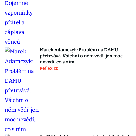
Marek Adamczyk: Problém na DAMU
přetrvává. Všichni o něm vědí, jen moc
nevědí, co s ním
Reflex.cz