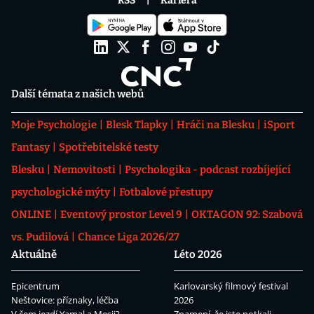
RSS
Kariéra
Další témata z našich webů
Moje Psychologie
Blesk Tlapky
Hráči na Blesku
iSport
Fantasy
Spotřebitelské testy
Blesku
Nemovitosti
Psychologika - podcast rozbíjející
psychologické mýty
Fotbalové přestupy
ONLINE
Eventový prostor Level 9
OKTAGON 92: Szabová
vs. Pudilová
Chance Liga 2026/27
Aktuálně
Léto 2026
Epicentrum
Karlovarský filmový festival
Neštovice: příznaky, léčba
2026