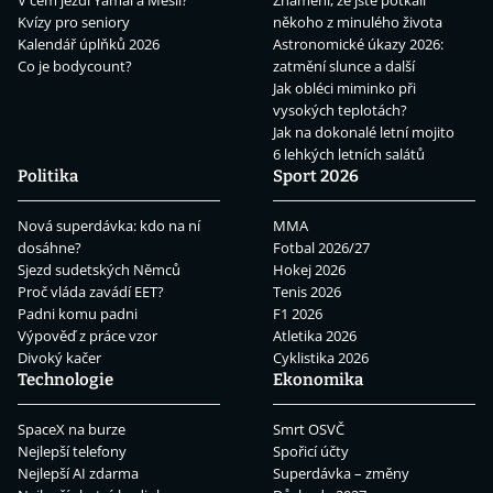
V čem jezdí Yamal a Mesii?
Znamení, že jste potkali
Kvízy pro seniory
někoho z minulého života
Kalendář úplňků 2026
Astronomické úkazy 2026:
Co je bodycount?
zatmění slunce a další
Jak obléci miminko při
vysokých teplotách?
Jak na dokonalé letní mojito
6 lehkých letních salátů
Politika
Sport 2026
Nová superdávka: kdo na ní
MMA
dosáhne?
Fotbal 2026/27
Sjezd sudetských Němců
Hokej 2026
Proč vláda zavádí EET?
Tenis 2026
Padni komu padni
F1 2026
Výpověď z práce vzor
Atletika 2026
Divoký kačer
Cyklistika 2026
Technologie
Ekonomika
SpaceX na burze
Smrt OSVČ
Nejlepší telefony
Spořicí účty
Nejlepší AI zdarma
Superdávka – změny