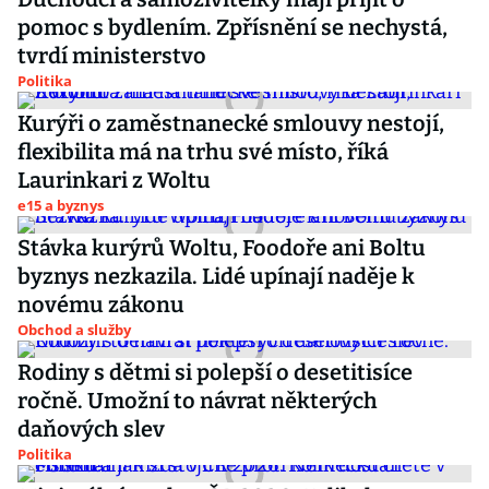
pomoc s bydlením. Zpřísnění se nechystá,
tvrdí ministerstvo
Politika
Kurýři o zaměstnanecké smlouvy nestojí,
flexibilita má na trhu své místo, říká
Laurinkari z Woltu
e15 a byznys
Stávka kurýrů Woltu, Foodoře ani Boltu
byznys nezkazila. Lidé upínají naděje k
novému zákonu
Obchod a služby
Rodiny s dětmi si polepší o desetitisíce
ročně. Umožní to návrat některých
daňových slev
Politika