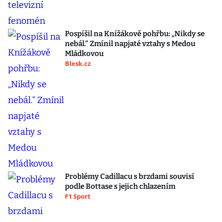
Pospíšil na Knížákově pohřbu: „Nikdy se
nebál.“ Zmínil napjaté vztahy s Medou
Mládkovou
Blesk.cz
Problémy Cadillacu s brzdami souvisí
podle Bottase s jejich chlazením
F1 Sport